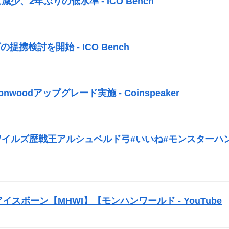
に減少、2年ぶりの低水準 -
ICO
Bench
）
グの提携検討を開始 -
ICO
Bench
）
woodアップグレード実施 - Coinspeaker
）
#モンハンワイルズ歴戦王アルシュベルド弓#いいね#モンスターハ
スボーン【MHWI】【モンハンワールド - YouTube
）