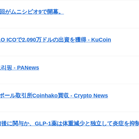
3回がムニシピオ9で開幕。
）
AO
ICO
で2,090万ドルの出資を獲得 - KuCoin
）
리핑 - PANews
）
取引所Coinhako買収 - Crypto News
）
前後に関与か、GLP-1薬は体重減少と独立して炎症を抑
）