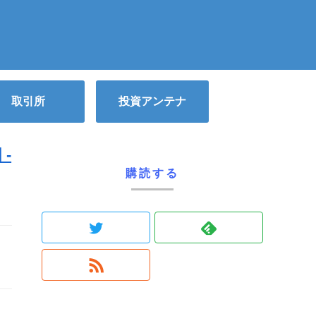
取引所
投資アンテナ
-
購読する