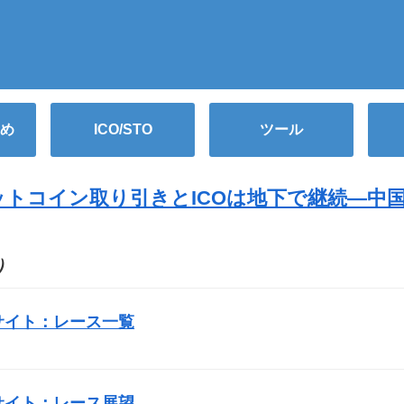
め
ICO/STO
ツール
ットコイン取り引きと
ICO
は地下で継続―中国 
O）
サイト：レース一覧
サイト：レース展望