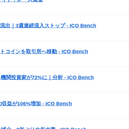
純流出｜3週連続流入ストップ -
ICO
Bench
トコインを取引所へ移動 -
ICO
Bench
機関投資家が72%に｜分析 -
ICO
Bench
益が106%増加 -
ICO
Bench
）