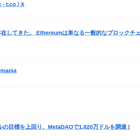
 t.co / X
）
在してきた。 Ethereumは単なる一般的なブロックチ
mania
）
）
ルの目標を上回り、MetaDAOで1,820万ドルを調達 |