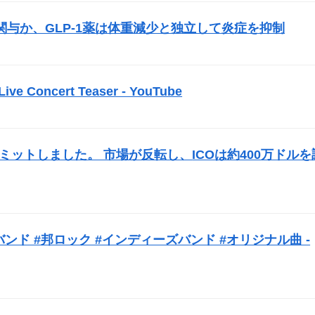
与か、GLP-1薬は体重減少と独立して炎症を抑制
）
 Live Concert Teaser - YouTube
）
opをコミットしました。 市場が反転し、
ICO
は約400万ドルを
バンド #邦ロック #インディーズバンド #オリジナル曲 -