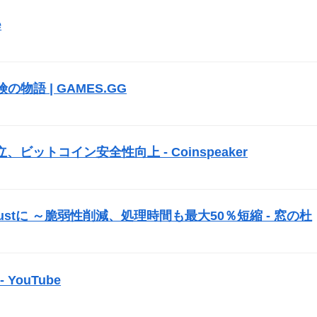
e
）
冒険の物語 | GAMES.GG
）
ットコイン安全性向上 - Coinspeaker
）
ustに ～脆弱性削減、処理時間も最大50％短縮 - 窓の杜
）
YouTube
）