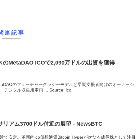
関連記事
ースのMetaDAO
ICO
で2,090万ドルの出資を獲得 -
、MetaDAOのフューチャークラシーモデルと早期支援者向けのオーナーシ
ル収集用車両 ... Source: ico
アム3700ドル付近の展望 - NewsBTC
で安定。革新的ico仮想通貨Bitcoin Hyperが次なる成長株として注目