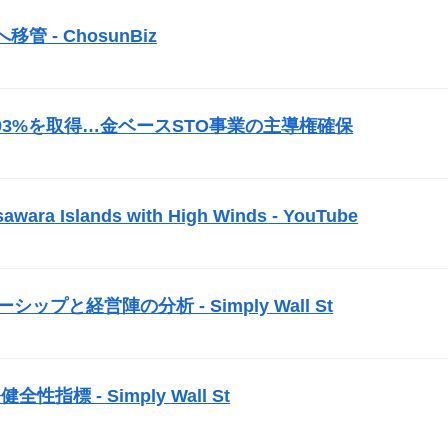
管 - ChosunBiz
）
の株式93%を取得…金ベース
STO
事業の主導権確保
）
awara Islands with High Winds - YouTube
）
ーダーシップと経営陣の分析 - Simply Wall St
）
性指標 - Simply Wall St
）