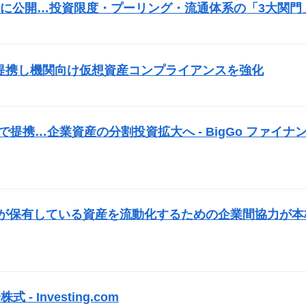
に公開…投資限度・プーリング・流通体系の「3大関門
）
fyVASPと提携し機関向け仮想資産コンプライアンスを強化
）
で提携…企業資産の分割投資拡大へ - BigGo ファイナ
業が保有している資産を流動化するための企業間協力が本
式 - Investing.com