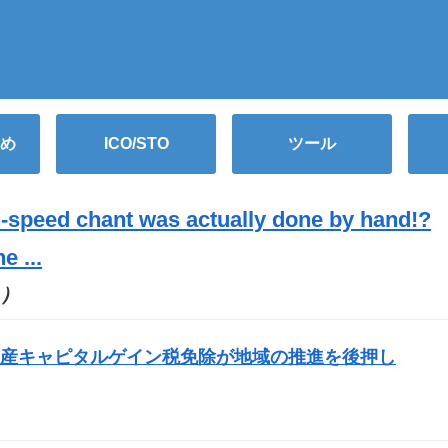
め
ICO/STO
ツール
eed chant was actually done by hand!?
e ...
O）
資産キャピタルゲイン税免除が地域の推進を後押し