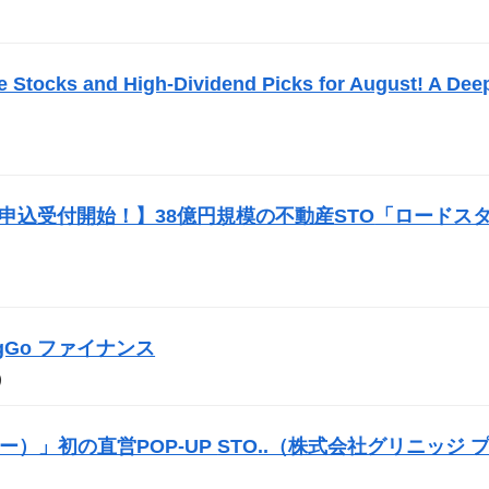
）
e Stocks and High-Dividend Picks for August! A Dee
投資申込受付開始！】38億円規模の不動産
STO
「ロードス
BigGo ファイナンス
）
サー）」初の直営POP-UP
STO
..（株式会社グリニッジ 