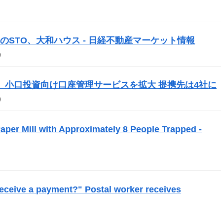
初の
STO
、大和ハウス - 日経不動産マーケット情報
）
ecurities、小口投資向け口座管理サービスを拡大 提携先は4社に
）
per Mill with Approximately 8 People Trapped -
 receive a payment?" Postal worker receives