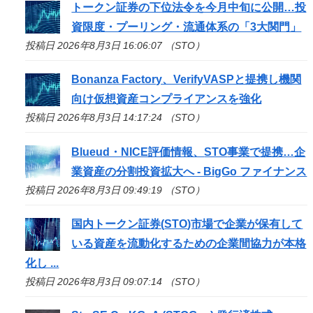
トークン証券の下位法令を今月中旬に公開…投
資限度・プーリング・流通体系の「3大関門」
投稿日 2026年8月3日 16:06:07 （STO）
Bonanza Factory、VerifyVASPと提携し機関
向け仮想資産コンプライアンスを強化
投稿日 2026年8月3日 14:17:24 （STO）
Blueud・NICE評価情報、
STO
事業で提携…企
業資産の分割投資拡大へ - BigGo ファイナンス
投稿日 2026年8月3日 09:49:19 （STO）
国内トークン証券(
STO
)市場で企業が保有して
いる資産を流動化するための企業間協力が本格
化し ...
投稿日 2026年8月3日 09:07:14 （STO）