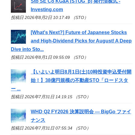
Sto
SE Co KGaA (STOG_p) 発行済株式 -
Investing.com
投稿日 2026年8月2日 10:17:49 （STO）
[What's Next?] Future of Japanese Stocks
and High-Dividend Picks for August! A Deep
Dive into
Sto
...
投稿日 2026年8月1日 09:55:09 （STO）
【いよいよ明日8月1日(土)10時投資申込受付開
始！】38億円規模の不動産
STO
「ロードスタ
ー ...
投稿日 2026年7月31日 14:19:15 （STO）
WHD Q2 FY2026 決算説明会 — BigGo ファイ
ナンス
投稿日 2026年7月31日 07:55:34 （STO）