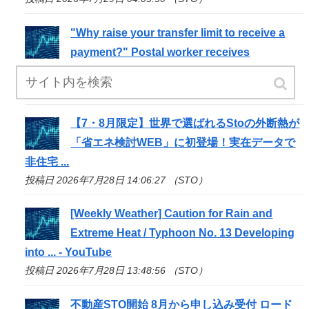
"Why raise your transfer limit to receive a
payment?" Postal worker receives
commendation for
sto
...
投稿日 2026年7月29日 00:09:46 （STO）
【7・8月限定】世界で選ばれる
Sto
の外断熱が
「省エネ検討WEB」に初登場！実在データで
非住宅 ...
投稿日 2026年7月28日 14:06:27 （STO）
[Weekly Weather] Caution for Rain and
Extreme Heat / Typhoon No. 13 Developing
into ... - YouTube
投稿日 2026年7月28日 13:48:56 （STO）
不動産
STO
開始 8月から申し込み受付 ロード