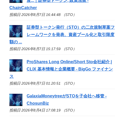
度...｜証券型トークン, 政策法規 -
ChainCatcher
投稿日 2026年8月7日 16:44:48 （STO）
証券型トークン発行（
STO
）の二次規制草案フ
レームワークを発表、資産プール化と取引限度
額の ...
投稿日 2026年8月7日 15:17:59 （STO）
ProShares Long Online/Short
Sto
会社紹介 |
CLIX 基本情報と企業概要 - BigGo ファイナン
ス
投稿日 2026年8月7日 01:20:51 （STO）
GalaxiaMoneytreeが
STO
を子会社へ移管 -
ChosunBiz
投稿日 2026年8月4日 17:08:19 （STO）