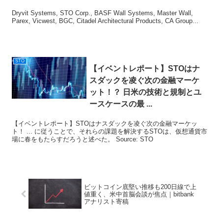
Dryvit Systems, STO Corp., BASF Wall Systems, Master Wall,
Parex, Vicwest, BGC, Citadel Architectural Products, CA Group...
STO
【イベントレポート】
STO
はナ
スダックを凌ぐ次の金融マーケ
ット！？ 日米の技術と規制とユ
ースケースの最 ...
【イベントレポート】STOはナスダックを凌ぐ次の金融マーケッ
ト！ ... に従うことで、それらの課題を解決するSTOは、仮想通貨市
場に春をもたらすだろうと述べた。 Source: STO
ビットコイン底堅い推移も200日線で上
値重く、米中首脳会談が焦点｜bitbank
アナリスト寄稿