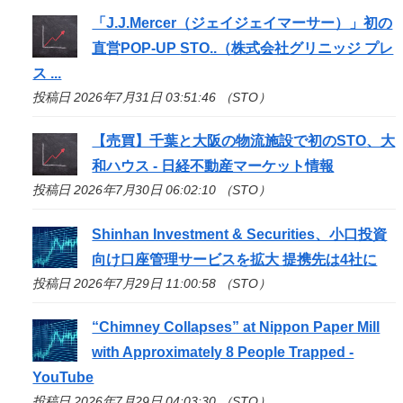
「J.J.Mercer（ジェイジェイマーサー）」初の
直営POP-UP
STO
..（株式会社グリニッジ プレ
ス ...
投稿日 2026年7月31日 03:51:46 （STO）
【売買】千葉と大阪の物流施設で初の
STO
、大
和ハウス - 日経不動産マーケット情報
投稿日 2026年7月30日 06:02:10 （STO）
Shinhan Investment & Securities、小口投資
向け口座管理サービスを拡大 提携先は4社に
投稿日 2026年7月29日 11:00:58 （STO）
“Chimney Collapses” at Nippon Paper Mill
with Approximately 8 People Trapped -
YouTube
投稿日 2026年7月29日 04:03:30 （STO）