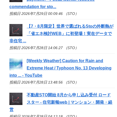
commendation for
sto
...
投稿日 2026年7月29日 00:09:46 （STO）
【7・8月限定】世界で選ばれる
Sto
の外断熱が
「省エネ検討WEB」に初登場！実在データで
非住宅 ...
投稿日 2026年7月28日 14:06:27 （STO）
[Weekly Weather] Caution for Rain and
Extreme Heat / Typhoon No. 13 Developing
into ... - YouTube
投稿日 2026年7月28日 13:48:56 （STO）
不動産
STO
開始 8月から申し込み受付 ロード
スター - 住宅新報web | マンション・開発・経
営
投稿日 2026年7月28日 04:12:18 （STO）