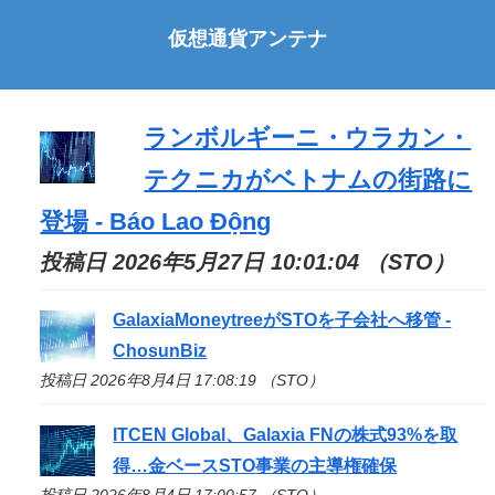
仮想通貨アンテナ
ランボルギーニ・ウラカン・
テクニカがベトナムの街路に
登場 - Báo Lao Động
投稿日 2026年5月27日 10:01:04 （STO）
GalaxiaMoneytreeが
STO
を子会社へ移管 -
ChosunBiz
投稿日 2026年8月4日 17:08:19 （STO）
ITCEN Global、Galaxia FNの株式93%を取
得…金ベース
STO
事業の主導権確保
投稿日 2026年8月4日 17:00:57 （STO）