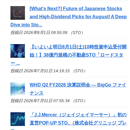
[What's Next?] Future of Japanese Stocks
and High-Dividend Picks for August! A Deep
Dive into
Sto
...
投稿日 2026年8月1日 09:55:09 （STO）
【いよいよ明日8月1日(土)10時投資申込受付開
始！】38億円規模の不動産
STO
「ロードスタ
ー ...
投稿日 2026年7月31日 14:19:15 （STO）
WHD Q2 FY2026 決算説明会 — BigGo ファイ
ナンス
投稿日 2026年7月31日 07:55:34 （STO）
「J.J.Mercer（ジェイジェイマーサー）」初の
直営POP-UP
STO
..（株式会社グリニッジ プレ