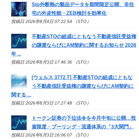
Sto
外断熱の製品データを期間限定公開、非住
宅の外皮性能・ZEB検討を効率化
投稿日 2026年8月4日 07:22:54 （STO）
不動産
STO
の組成にともなう不動産信託受益権
の譲渡ならびにAM契約に関するお知らせ 2026
年 ...
投稿日 2026年8月3日 17:46:36 （STO）
[ウェルス 3772.T] 不動産
STO
の組成にともな
う不動産信託受益権の譲渡ならびにAM契約に
関する ...
投稿日 2026年8月3日 17:27:48 （STO）
トークン証券の下位法令を今月中旬に公開…投
資限度・プーリング・流通体系の「3大関門」
投稿日 2026年8月3日 16:06:07 （STO）