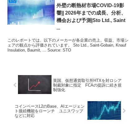
STO
外壁の断熱材市場COVID-19影
響|| 2026年までの成長、分析、
機会および予測|
Sto
Ltd., Saint
...
このレポートでは、以下のメーカーが各企業の売上、収益、市場シ
ェアの観点から評価されています。 Sto Ltd., Saint-Gobain, Knauf
Insulation, Baumit, ... Source: STO
英国、仮想通貨取引所HTXを対ロシア
制裁対象に指定 FCAの提訴に続き規
制強化
コインベースL2のBase、AIエージェン
ト接続機能をローンチ ユニスワップ
などに対応