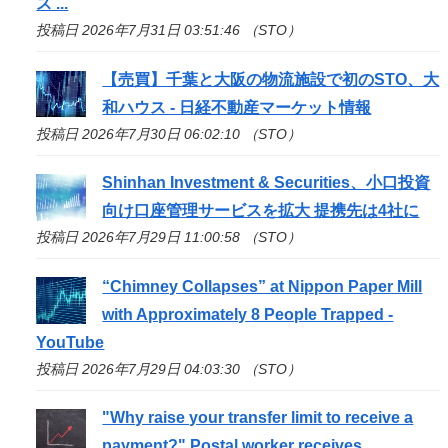
ス ...
投稿日 2026年7月31日 03:51:46 （STO）
【売買】千葉と大阪の物流施設で初の
STO
、大
和ハウス - 日経不動産マーケット情報
投稿日 2026年7月30日 06:02:10 （STO）
Shinhan Investment & Securities、小口投資
向け口座管理サービスを拡大 提携先は4社に
投稿日 2026年7月29日 11:00:58 （STO）
“Chimney Collapses” at Nippon Paper Mill
with Approximately 8 People Trapped -
YouTube
投稿日 2026年7月29日 04:03:30 （STO）
"Why raise your transfer limit to receive a
payment?" Postal worker receives