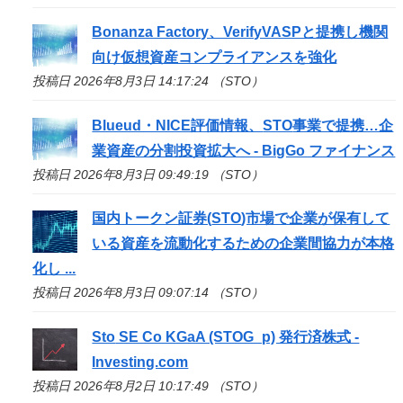
Bonanza Factory、VerifyVASPと提携し機関
向け仮想資産コンプライアンスを強化
投稿日 2026年8月3日 14:17:24 （STO）
Blueud・NICE評価情報、
STO
事業で提携…企
業資産の分割投資拡大へ - BigGo ファイナンス
投稿日 2026年8月3日 09:49:19 （STO）
国内トークン証券(
STO
)市場で企業が保有して
いる資産を流動化するための企業間協力が本格
化し ...
投稿日 2026年8月3日 09:07:14 （STO）
Sto
SE Co KGaA (STOG_p) 発行済株式 -
Investing.com
投稿日 2026年8月2日 10:17:49 （STO）