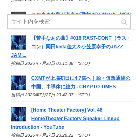
この小さな島が有名な理由は? | Watch - MSN
投稿日 2026年7月28日 02:30:09 （STO）
【苦手なあの曲】#016 RAST-CONT（ラス・
コン）岡田keita佳大＆小笠原幸子のJAZZ
JAM ...
投稿日 2026年7月28日 02:11:38 （STO）
CXMTが上場初日に4.7倍へ｜脱・仮想通貨の
中国、半導体に総力 - CRYPTO TIMES
投稿日 2026年7月27日 23:42:07 （STO）
[Home Theater Factory] Vol. 48
HomeTheater Factory Speaker Lineup
Introduction - YouTube
投稿日 2026年7月27日 23:28:22 （STO）