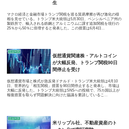
生
マクロ経済と金融市場トランプ関税を巡る貿易摩擦が再び激化の様
相を見せている。トランプ米大統領は5月30日、ペンシルベニア州の
製鉄所で、輸入される鉄鋼とアルミニウムに課す追加関税を現行の
25％から50％に倍増すると発表した。この措置は6月4日...
ニュース
仮想通貨関連株・アルトコイン
が大幅反発、トランプ関税90日
間停止を受け
仮想通貨市場と株式が急反発ドナルド・トランプ米大統領は4月10
日、世界的な「相互関税」措置を90日間停止すると発表し、市場は
大幅に反発した。トランプ大統領はSNSへの投稿で、75カ国以上が
報復措置を取らず問題解決に向けた協議を要請しているこ...
ニュース
米リップル社、不動産資産のト