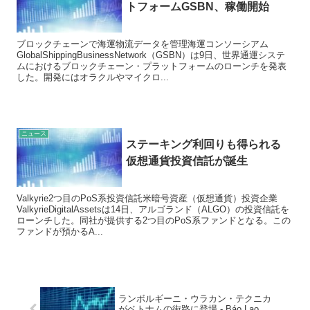
トフォームGSBN、稼働開始
ブロックチェーンで海運物流データを管理海運コンソーシアム
GlobalShippingBusinessNetwork（GSBN）は9日、世界通運システ
ムにおけるブロックチェーン・プラットフォームのローンチを発表
した。開発にはオラクルやマイクロ...
ニュース
ステーキング利回りも得られる
仮想通貨投資信託が誕生
Valkyrie2つ目のPoS系投資信託米暗号資産（仮想通貨）投資企業
ValkyrieDigitalAssetsは14日、アルゴランド（ALGO）の投資信託を
ローンチした。同社が提供する2つ目のPoS系ファンドとなる。この
ファンドが預かるA...
ランボルギーニ・ウラカン・テクニカ
がベトナムの街路に登場 - Báo Lao