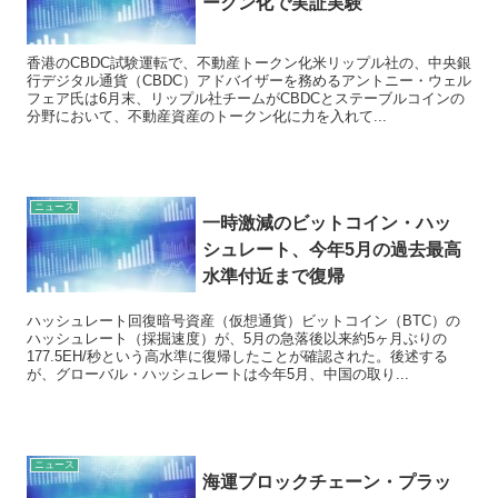
ークン化で実証実験
香港のCBDC試験運転で、不動産トークン化米リップル社の、中央銀
行デジタル通貨（CBDC）アドバイザーを務めるアントニー・ウェル
フェア氏は6月末、リップル社チームがCBDCとステーブルコインの
分野において、不動産資産のトークン化に力を入れて...
ニュース
一時激減のビットコイン・ハッ
シュレート、今年5月の過去最高
水準付近まで復帰
ハッシュレート回復暗号資産（仮想通貨）ビットコイン（BTC）の
ハッシュレート（採掘速度）が、5月の急落後以来約5ヶ月ぶりの
177.5EH/秒という高水準に復帰したことが確認された。後述する
が、グローバル・ハッシュレートは今年5月、中国の取り...
ニュース
海運ブロックチェーン・プラッ