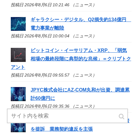
投稿日 2026年8月6日 10:21:46 （ニュース）
ギャラクシー・デジタル、Q2損失約134億円
電力事業が離陸
投稿日 2026年8月6日 10:00:04 （ニュース）
ビットコイン・イーサリアム・XRP、「弱気
相場の最終段階に典型的な兆候」＝クリプトク
アント
投稿日 2026年8月6日 09:55:57 （ニュース）
JPYC株式会社にAZ-COM丸和が出資、調達累
計60億円に
投稿日 2026年8月6日 09:35:36 （ニュース）
バイナンス、決済企業RedotPayの共同創設者
を提訴 業務契約違反を主張