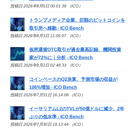
投稿日 2026年8月5日 00:01:39 （ICO）
トランプメディア企業、巨額のビットコインを
取引所へ移動 -
ICO
Bench
投稿日 2026年8月3日 11:05:07 （ICO）
仮想通貨OTC取引が過去最高記録、機関投資
家が72%に｜分析 -
ICO
Bench
投稿日 2026年8月2日 02:48:33 （ICO）
コインベースのQ2決算、予測市場の収益が
106%増加 -
ICO
Bench
投稿日 2026年7月31日 16:14:08 （ICO）
イーサリアムL2のTVLが50億ドルに減少、2年
ぶりの低水準 -
ICO
Bench
投稿日 2026年7月30日 19:13:44 （ICO）