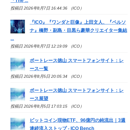
「The ...
投稿日 2026年8月7日 16:44:36 （ICO）
『
ICO
』『ワンダと巨像』上田文人、『ペルソ
ナ』橋野・副島・目黒ら豪華クリエイター集結
...
投稿日 2026年8月7日 12:19:09 （ICO）
ボートレース徳山 スマートフォンサイト：レ
ース一覧
投稿日 2026年8月5日 20:05:34 （ICO）
ボートレース徳山 スマートフォンサイト：レ
ース展望
投稿日 2026年8月5日 17:03:15 （ICO）
ビットコイン現物ETF、96億円の純流出｜3週
連続流入ストップ -
ICO
Bench