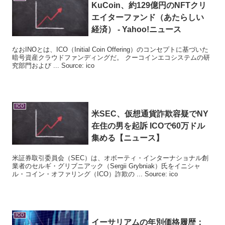
KuCoin、約129億円のNFTクリ
エイターファンド（あたらしい
経済） - Yahoo!ニュース
なおINOとは、ICO（Initial Coin Offering）のコンセプトに基づいた
暗号資産クラウドファンディングだ。 クーコインエコシステムの研
究部門および ... Source: ico
ICO
米SEC、仮想通貨詐欺容疑でNY
在住の男を起訴
ICO
で60万ドル
集める【ニュース】
米証券取引委員会（SEC）は、オボーティ・インターナショナル創
業者のセルギ・グリブニアック（Sergii Grybniak）氏をイニシャ
ル・コイン・オファリング（ICO）詐欺の ... Source: ico
ICO
イーサリアムの年別価格履歴：