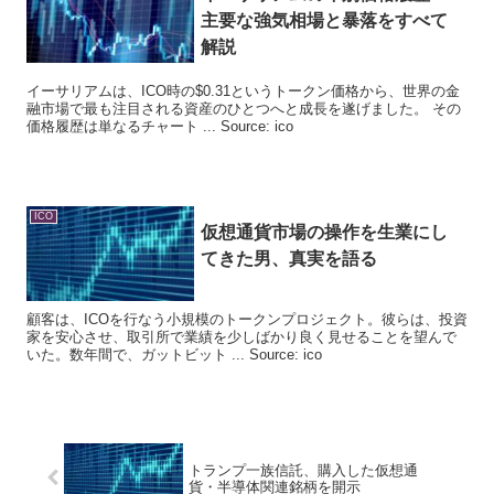
主要な強気相場と暴落をすべて
解説
イーサリアムは、ICO時の$0.31というトークン価格から、世界の金
融市場で最も注目される資産のひとつへと成長を遂げました。 その
価格履歴は単なるチャート ... Source: ico
ICO
仮想通貨市場の操作を生業にし
てきた男、真実を語る
顧客は、ICOを行なう小規模のトークンプロジェクト。彼らは、投資
家を安心させ、取引所で業績を少しばかり良く見せることを望んで
いた。数年間で、ガットビット ... Source: ico
トランプ一族信託、購入した仮想通
貨・半導体関連銘柄を開示