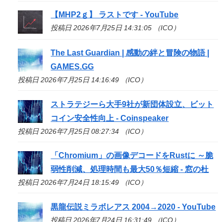
【MHP2ｇ】 ラストです - YouTube
投稿日 2026年7月25日 14:31:05 （ICO）
The Last Guardian | 感動の絆と冒険の物語 |
GAMES.GG
投稿日 2026年7月25日 14:16:49 （ICO）
ストラテジーら大手9社が新団体設立、ビット
コイン安全性向上 - Coinspeaker
投稿日 2026年7月25日 08:27:34 （ICO）
「Chromium」の画像デコードをRustに ～脆
弱性削減、処理時間も最大50％短縮 - 窓の杜
投稿日 2026年7月24日 18:15:49 （ICO）
黒龍伝説ミラボレアス 2004→2020 - YouTube
投稿日 2026年7月24日 16:31:49 （ICO）