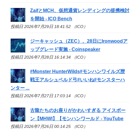
ZaifとMCH、仮想通貨レンディングの提携検討
を開始 -
ICO
Bench
投稿日 2026年7月29日 18:41:52 （ICO）
ジーキャッシュ（ZEC）、28日にIronwoodア
ップグレード実施 - Coinspeaker
投稿日 2026年7月28日 16:14:34 （ICO）
#Monster HunterWilds#モンハンワイルズ歴
戦王アルシュベルド弓#いいね#モンスターハ
ンター ...
投稿日 2026年7月27日 17:03:14 （ICO）
古龍たちのお座りがかわいすぎる アイスボー
ン【MHWI】【モンハンワールド - YouTube
投稿日 2026年7月26日 00:14:25 （ICO）