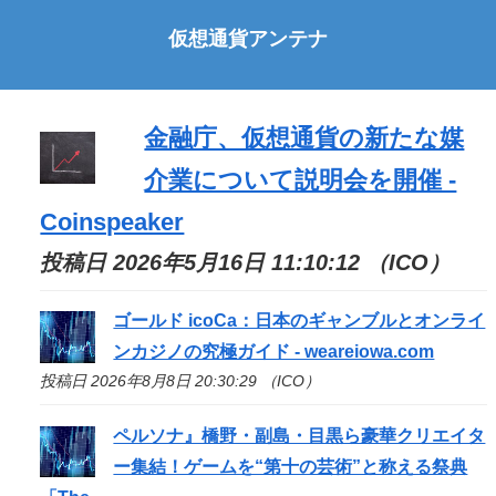
仮想通貨アンテナ
金融庁、仮想通貨の新たな媒
介業について説明会を開催 -
Coinspeaker
投稿日 2026年5月16日 11:10:12 （ICO）
ゴールド icoCa：日本のギャンブルとオンライ
ンカジノの究極ガイド - weareiowa.com
投稿日 2026年8月8日 20:30:29 （ICO）
ペルソナ』橋野・副島・目黒ら豪華クリエイタ
ー集結！ゲームを“第十の芸術”と称える祭典