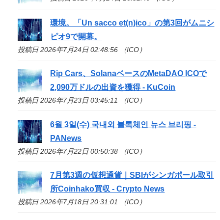
環境。「Un sacco et(n)
ico
」の第3回がムニシ
ピオ9で開幕。
投稿日 2026年7月24日 02:48:56 （ICO）
Rip Cars、SolanaベースのMetaDAO
ICO
で
2,090万ドルの出資を獲得 - KuCoin
投稿日 2026年7月23日 03:45:11 （ICO）
6월 3일(수) 국내외 블록체인 뉴스 브리핑 -
PANews
投稿日 2026年7月22日 00:50:38 （ICO）
7月第3週の仮想通貨｜SBIがシンガポール取引
所Coinhako買収 - Crypto News
投稿日 2026年7月18日 20:31:01 （ICO）