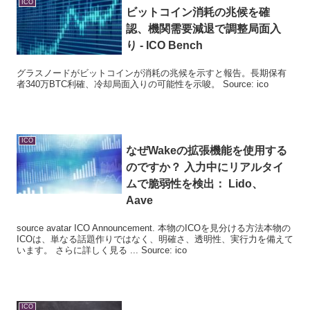
ICO
ビットコイン消耗の兆候を確
認、機関需要減退で調整局面入
り -
ICO
Bench
グラスノードがビットコインが消耗の兆候を示すと報告。長期保有
者340万BTC利確、冷却局面入りの可能性を示唆。 Source: ico
ICO
なぜWakeの拡張機能を使用する
のですか？ 入力中にリアルタイ
ムで脆弱性を検出： Lido、
Aave
source avatar ICO Announcement. 本物のICOを見分ける方法本物の
ICOは、単なる話題作りではなく、明確さ、透明性、実行力を備えて
います。 さらに詳しく見る ... Source: ico
ICO