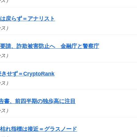
ュース）
要は戻らず＝アナリスト
ュース）
を要請、詐欺被害防止へ 金融庁と警察庁
ュース）
せず＝CryptoRank
ュース）
報告書、前四半期の独歩高に注目
ュース）
売り枯れ指標は接近＝グラスノード