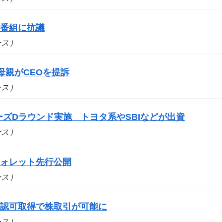
場番組に抗議
ュース）
母親がCEOを提訴
ュース）
シリーズDラウンド実施 トヨタ系やSBIなどが出資
ュース）
ウォレット先行公開
ュース）
の認可取得で株取引が可能に
ュース）