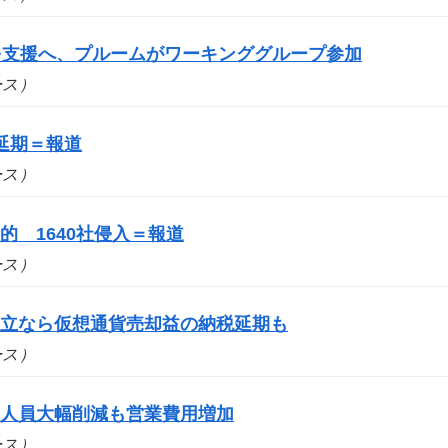
スを支援へ、プルームがワーキンググループ参加
ュース）
延期＝報道
ュース）
 1640社侵入＝報道
ュース）
成立なら仮想通貨売却益の納税延期も
ュース）
 人員大幅削減も営業費用増加
ュース）