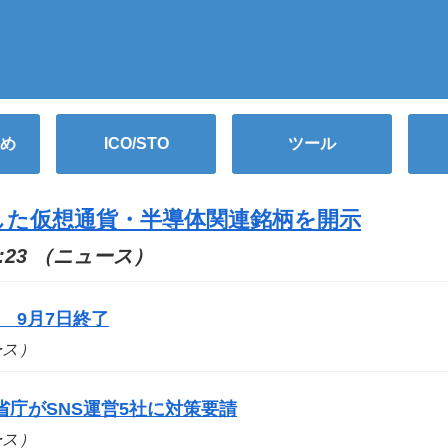
め
ICO/STO
ツール
した仮想通貨・半導体関連銘柄を開示
45:23 （ニュース）
 9月7日終了
ュース）
庁がSNS運営5社に対策要請
ュース）