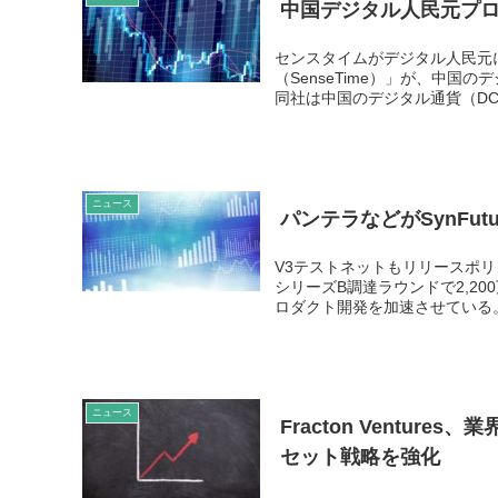
中国デジタル人民元プ
センスタイムがデジタル人民元
（SenseTime）」が、中
同社は中国のデジタル通貨（DC）
ニュース
パンテラなどがSynFut
V3テストネットもリリースポリゴ
シリーズB調達ラウンドで2,2
ロダクト開発を加速させている。ラ
ニュース
Fracton Ventu
セット戦略を強化