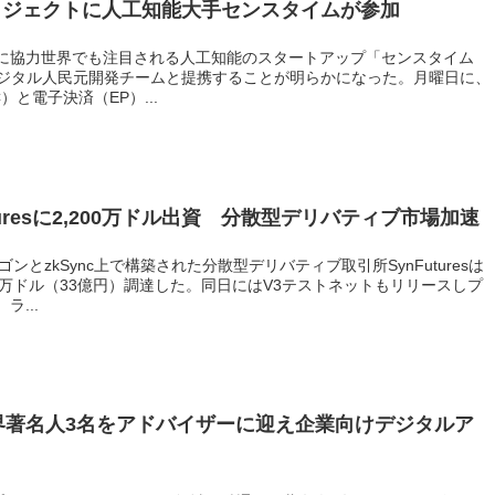
ロジェクトに人工知能大手センスタイムが参加
に協力世界でも注目される人工知能のスタートアップ「センスタイム
国のデジタル人民元開発チームと提携することが明らかになった。月曜日に、
と電子決済（EP）...
uresに2,200万ドル出資 分散型デリバティブ市場加速
ンとzkSync上で構築された分散型デリバティブ取引所SynFuturesは
00万ドル（33億円）調達した。同日にはV3テストネットもリリースしプ
...
res、業界著名人3名をアドバイザーに迎え企業向けデジタルア