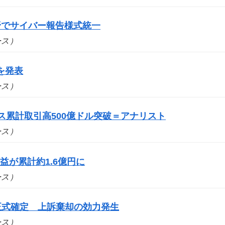
野でサイバー報告様式統一
ュース）
を発表
ュース）
ス累計取引高500億ドル突破＝アナリスト
ュース）
が累計約1.6億円に
ュース）
を正式確定 上訴棄却の効力発生
ュース）