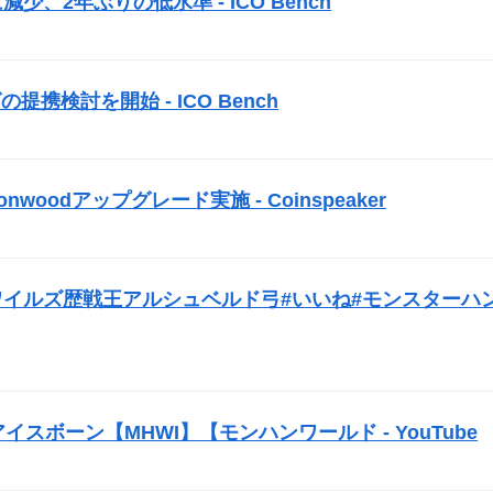
に減少、2年ぶりの低水準 -
ICO
Bench
）
グの提携検討を開始 -
ICO
Bench
）
woodアップグレード実施 - Coinspeaker
）
#モンハンワイルズ歴戦王アルシュベルド弓#いいね#モンスターハ
スボーン【MHWI】【モンハンワールド - YouTube
）