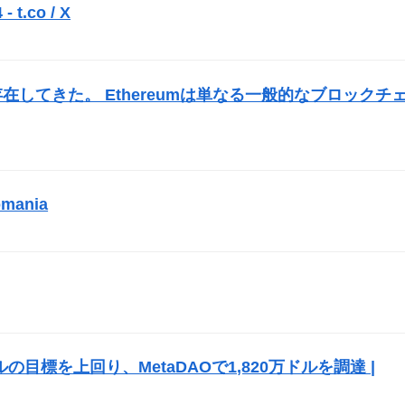
 t.co / X
）
在してきた。 Ethereumは単なる一般的なブロックチ
mania
）
）
ルの目標を上回り、MetaDAOで1,820万ドルを調達 |