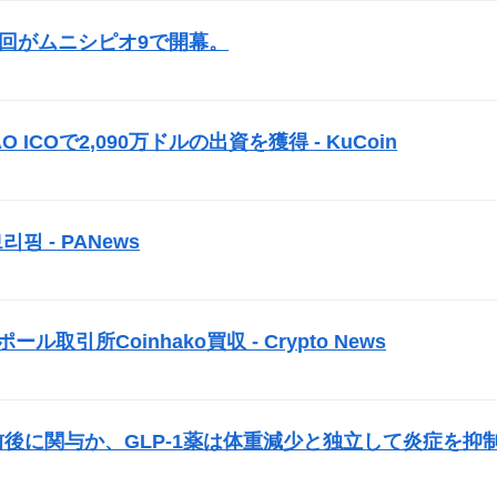
3回がムニシピオ9で開幕。
）
AO
ICO
で2,090万ドルの出資を獲得 - KuCoin
）
리핑 - PANews
）
取引所Coinhako買収 - Crypto News
）
前後に関与か、GLP-1薬は体重減少と独立して炎症を抑
）