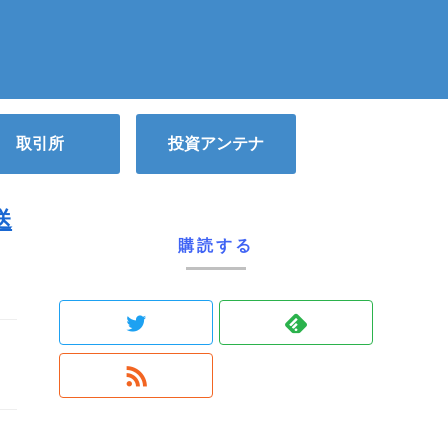
取引所
投資アンテナ
送
購読する