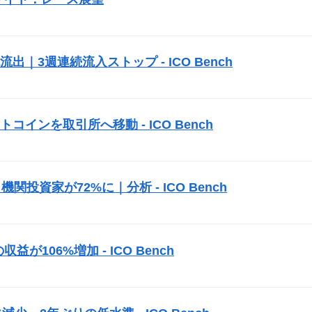
純流出｜3週連続流入ストップ -
ICO
Bench
トコインを取引所へ移動 -
ICO
Bench
機関投資家が72%に｜分析 -
ICO
Bench
益が106%増加 -
ICO
Bench
）