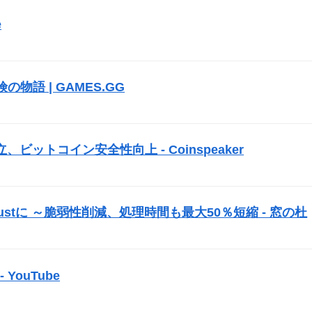
e
）
冒険の物語 | GAMES.GG
）
ットコイン安全性向上 - Coinspeaker
）
ustに ～脆弱性削減、処理時間も最大50％短縮 - 窓の杜
）
YouTube
）