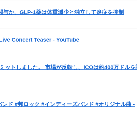
与か、GLP-1薬は体重減少と独立して炎症を抑制
）
 Live Concert Teaser - YouTube
）
opをコミットしました。 市場が反転し、
ICO
は約400万ドルを
バンド #邦ロック #インディーズバンド #オリジナル曲 -