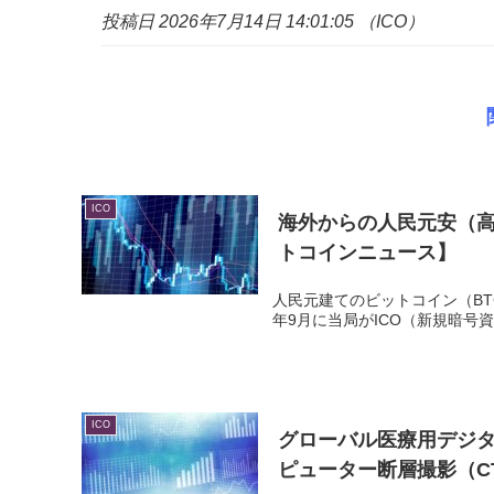
投稿日 2026年7月14日 14:01:05 （ICO）
ICO
海外からの人民元安（
トコインニュース】
人民元建てのビットコイン（BT
年9月に当局がICO（新規暗号資産 公開
ICO
グローバル医療用デジ
ピューター断層撮影（CT）