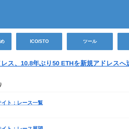
め
ICO/STO
ツール
レス、10.8年ぶり50 ETHを新規アドレスへ
O）
サイト：レース一覧
サイト：レース展望