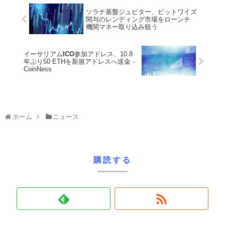
ソラナ基盤ジュピター、ビットワイズ
関与のレンディング市場をローンチ
機関マネー取り込み狙う
イーサリアム
ICO
参加アドレス、10.8
年ぶり50 ETHを新規アドレスへ送金 -
CoinNess
ホーム
ニュース
購読する