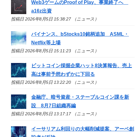
Web3ゲームのProof of Play、事業終了へ
a16z出資
投稿日 2026年8月5日 15:38:27 （ニュース）
バイナンス、bStocks10銘柄追加 ASML・
Netflix等上場
投稿日 2026年8月5日 15:11:23 （ニュース）
ビットコイン採掘企業ハット8決算報告、売上
高は事前予想わずかに下回る
投稿日 2026年8月5日 13:22:20 （ニュース）
金融庁、暗号資産・ステーブルコイン課を新
設 8月7日組織再編
投稿日 2026年8月5日 13:17:17 （ニュース）
イーサリアム利回りの大幅削減提案、アーベ創