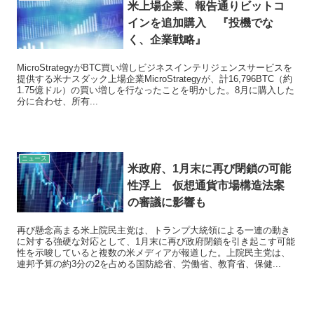
米上場企業、報告通りビットコ
インを追加購入 『投機でな
く、企業戦略』
MicroStrategyがBTC買い増しビジネスインテリジェンスサービスを
提供する米ナスダック上場企業MicroStrategyが、計16,796BTC（約
1.75億ドル）の買い増しを行なったことを明かした。8月に購入した
分に合わせ、所有...
ニュース
米政府、1月末に再び閉鎖の可能
性浮上 仮想通貨市場構造法案
の審議に影響も
再び懸念高まる米上院民主党は、トランプ大統領による一連の動き
に対する強硬な対応として、1月末に再び政府閉鎖を引き起こす可能
性を示唆していると複数の米メディアが報道した。上院民主党は、
連邦予算の約3分の2を占める国防総省、労働省、教育省、保健...