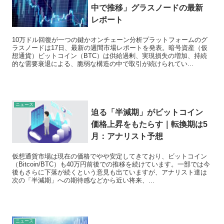
中で推移」グラスノードの最新
レポート
10万ドル回復が一つの鍵かオンチェーン分析プラットフォームのグ
ラスノードは17日、最新の週間市場レポートを発表。暗号資産（仮
想通貨）ビットコイン（BTC）は供給過剰、実現損失の増加、持続
的な需要衰退による、脆弱な構造の中で取引が続けられてい...
ニュース
迫る「半減期」がビットコイン
価格上昇をもたらす｜転換期は5
月：アナリスト予想
仮想通貨市場は現在の価格でやや安定してきており、ビットコイン
（Bitcoin/BTC）も40万円前後での推移を続けています。一部では今
後もさらに下落が続くという意見も出ていますが、アナリスト達は
次の「半減期」への期待感などから近い将来、...
ニュース