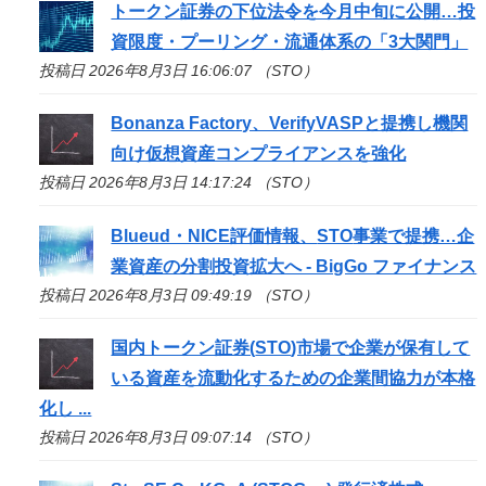
トークン証券の下位法令を今月中旬に公開…投
資限度・プーリング・流通体系の「3大関門」
投稿日 2026年8月3日 16:06:07 （STO）
Bonanza Factory、VerifyVASPと提携し機関
向け仮想資産コンプライアンスを強化
投稿日 2026年8月3日 14:17:24 （STO）
Blueud・NICE評価情報、
STO
事業で提携…企
業資産の分割投資拡大へ - BigGo ファイナンス
投稿日 2026年8月3日 09:49:19 （STO）
国内トークン証券(
STO
)市場で企業が保有して
いる資産を流動化するための企業間協力が本格
化し ...
投稿日 2026年8月3日 09:07:14 （STO）