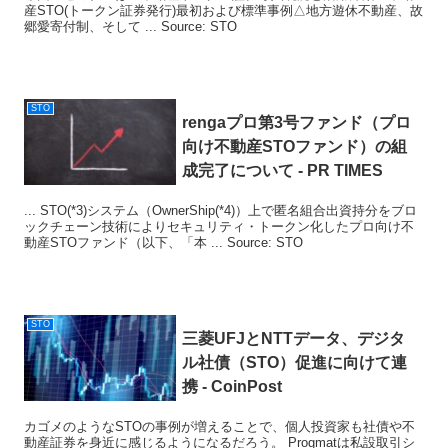
産STO(トークン証券発行)最初および標準事例△地方遊休不動産、故
郷愛寄付制、そして ... Source: STO
STO
rengaプロ第3号ファンド（プロ
向け不動産
STO
ファンド）の組
成完了について - PR TIMES
... STO(*3)システム（OwnerShip(*4)）上で匿名組合出資持分をブロ
ックチェーン技術によりセキュリティ・トークン化したプロ向け不
動産STOファンド（以下、「本 ... Source: STO
STO
三菱UFJとNTTデータ、デジタ
ル社債（
STO
）促進に向けて連
携 - CoinPost
カゴメのようなSTOの事例が増えることで、個人投資家も社債や不
動産証券を身近に感じるようになるだろう。 Progmatは私設取引シ