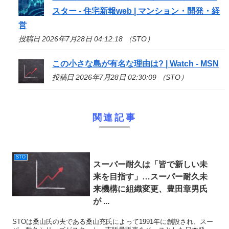
スター - 住宅新報web | マンション・開発・経
営
投稿日 2026年7月28日 04:12:18 （STO）
この小さな島が有名な理由は? | Watch - MSN
投稿日 2026年7月28日 02:30:09 （STO）
関連記事
STO
スーパー耐久は「皆で新しい未
来を目指す」…スーパー耐久未
来機構に組織変更、豊田章男氏
が ...
STOは桑山氏の夫である桑山充氏によって1991年に創設され、スー