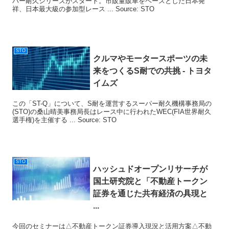
パー耐久シリーズがスタート。市販量販車をベースとした日本発
祥、日本最大級の参加型レース ... Source: STO
STO
クルマやモータースポーツの未
来をつくるS耐での共挑 - トヨタ
イムズ
この「ST-Q」について、S耐を運営するスーパー耐久機構事務局の
(STO)の桑山晴美事務局長はレース中に行われたWEC(FIA世界耐久
選手権)を主催する ... Source: STO
STO
ハッシュドオープンリサーチが
国土研究院と「不動産トークン
証券を通じた共有経済の具現と
...
今回のセミナーは△不動産トークン証券導入現況と活用方案△不動