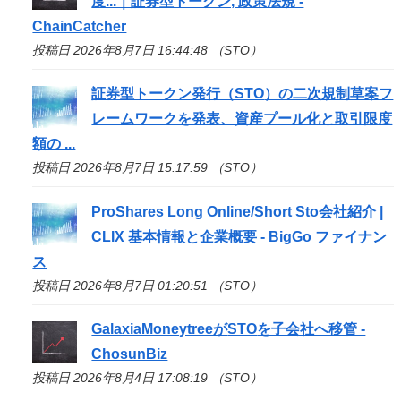
度...｜証券型トークン, 政策法規 -
ChainCatcher
投稿日 2026年8月7日 16:44:48 （STO）
証券型トークン発行（
STO
）の二次規制草案フ
レームワークを発表、資産プール化と取引限度
額の ...
投稿日 2026年8月7日 15:17:59 （STO）
ProShares Long Online/Short
Sto
会社紹介 |
CLIX 基本情報と企業概要 - BigGo ファイナン
ス
投稿日 2026年8月7日 01:20:51 （STO）
GalaxiaMoneytreeが
STO
を子会社へ移管 -
ChosunBiz
投稿日 2026年8月4日 17:08:19 （STO）