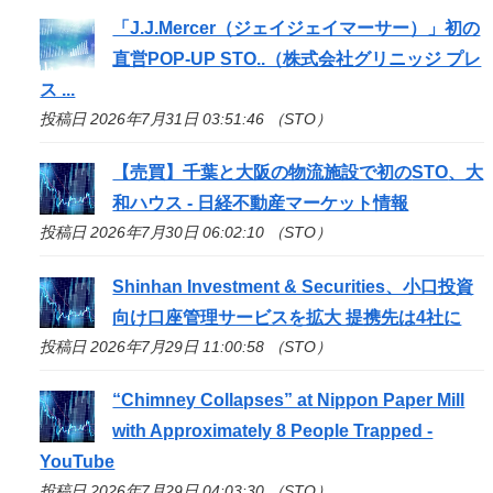
「J.J.Mercer（ジェイジェイマーサー）」初の
直営POP-UP
STO
..（株式会社グリニッジ プレ
ス ...
投稿日 2026年7月31日 03:51:46 （STO）
【売買】千葉と大阪の物流施設で初の
STO
、大
和ハウス - 日経不動産マーケット情報
投稿日 2026年7月30日 06:02:10 （STO）
Shinhan Investment & Securities、小口投資
向け口座管理サービスを拡大 提携先は4社に
投稿日 2026年7月29日 11:00:58 （STO）
“Chimney Collapses” at Nippon Paper Mill
with Approximately 8 People Trapped -
YouTube
投稿日 2026年7月29日 04:03:30 （STO）