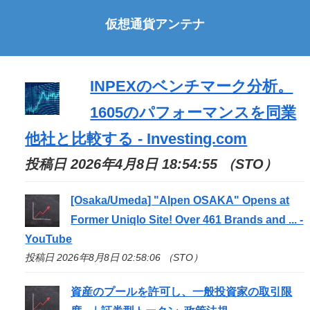
仮想通貨アンテナ
INPEXのベンチマーク分析。
1605のパフォーマンスを同業
他社と比較する - Investing.com
投稿日 2026年4月8日 18:54:55 （STO）
[Osaka/Umeda] "Alpen OSAKA" Opens at
Former Uniqlo Site! Over 461 Brands and ... -
YouTube
投稿日 2026年8月8日 02:58:06 （STO）
資産のプールを許可し、一般投資家の取引限