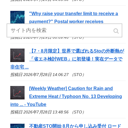
"Why raise your transfer limit to receive a
payment?" Postal worker receives
commendation for
sto
...
投稿日 2026年7月29日 00:09:46 （STO）
【7・8月限定】世界で選ばれる
Sto
の外断熱が
「省エネ検討WEB」に初登場！実在データで
非住宅 ...
投稿日 2026年7月28日 14:06:27 （STO）
[Weekly Weather] Caution for Rain and
Extreme Heat / Typhoon No. 13 Developing
into ... - YouTube
投稿日 2026年7月28日 13:48:56 （STO）
不動産
STO
開始 8月から申し込み受付 ロード