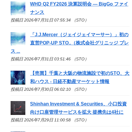
WHD Q2 FY2026 決算説明会 — BigGo ファイ
ナンス
投稿日 2026年7月31日 07:55:34 （STO）
「J.J.Mercer（ジェイジェイマーサー）」初の
直営POP-UP
STO
..（株式会社グリニッジ プレ
ス ...
投稿日 2026年7月31日 03:51:46 （STO）
【売買】千葉と大阪の物流施設で初の
STO
、大
和ハウス - 日経不動産マーケット情報
投稿日 2026年7月30日 06:02:10 （STO）
Shinhan Investment & Securities、小口投資
向け口座管理サービスを拡大 提携先は4社に
投稿日 2026年7月29日 11:00:58 （STO）