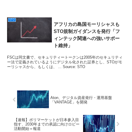
STO
アフリカの島国モーリシャスも
STO
規制ガイダンスを発行「フ
ィンテック関連への強いサポー
ト維持」
FSCは同文書で、セキュリティートークンは2005年のセキュリティ
ー法で定義されているようにデジタル化された証券とし、STOがモ
ーリシャスから、もしくは、 ... Source: STO
Aton、デジタル資産発行・運用基盤
「VANTAGE」を開発
【速報】ポリマーケットが日本参入目
指す、2030年までの承認に向けロビー
活動開始＝報道