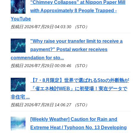
“Chimney Collapses” at Nippon Paper Mill
with Approximately 8 People Trapped -
YouTube
投稿日 2026年7月29日 04:03:30 （STO）
"Why raise your transfer limit to receive a
payment?" Postal worker receives
commendation for
sto
...
投稿日 2026年7月29日 00:09:46 （STO）
【7・8月限定】世界で選ばれる
Sto
の外断熱が
「省エネ検討WEB」に初登場！実在データで
非住宅 ...
投稿日 2026年7月28日 14:06:27 （STO）
[Weekly Weather] Caution for Rain and
Extreme Heat / Typhoon No. 13 Developing