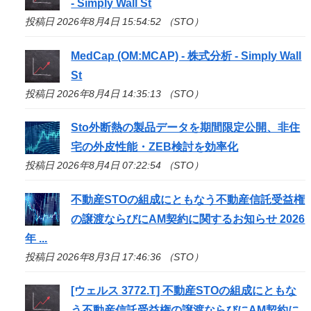
- Simply Wall St
投稿日 2026年8月4日 15:54:52 （STO）
MedCap (OM:MCAP) - 株式分析 - Simply Wall
St
投稿日 2026年8月4日 14:35:13 （STO）
Sto
外断熱の製品データを期間限定公開、非住
宅の外皮性能・ZEB検討を効率化
投稿日 2026年8月4日 07:22:54 （STO）
不動産
STO
の組成にともなう不動産信託受益権
の譲渡ならびにAM契約に関するお知らせ 2026
年 ...
投稿日 2026年8月3日 17:46:36 （STO）
[ウェルス 3772.T] 不動産
STO
の組成にともな
う不動産信託受益権の譲渡ならびにAM契約に