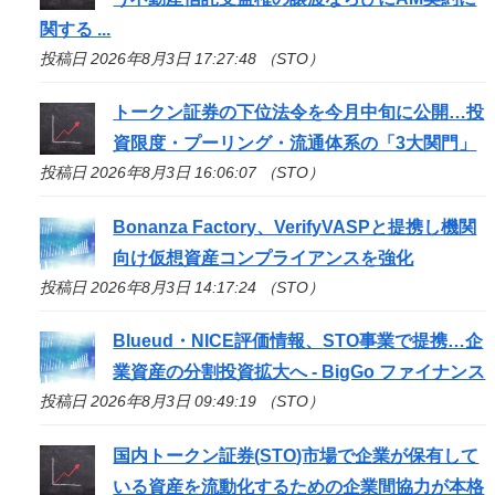
関する ...
投稿日 2026年8月3日 17:27:48 （STO）
トークン証券の下位法令を今月中旬に公開…投
資限度・プーリング・流通体系の「3大関門」
投稿日 2026年8月3日 16:06:07 （STO）
Bonanza Factory、VerifyVASPと提携し機関
向け仮想資産コンプライアンスを強化
投稿日 2026年8月3日 14:17:24 （STO）
Blueud・NICE評価情報、
STO
事業で提携…企
業資産の分割投資拡大へ - BigGo ファイナンス
投稿日 2026年8月3日 09:49:19 （STO）
国内トークン証券(
STO
)市場で企業が保有して
いる資産を流動化するための企業間協力が本格