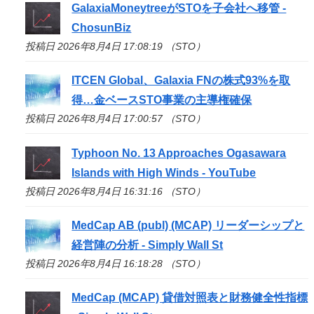
GalaxiaMoneytreeが
STO
を子会社へ移管 -
ChosunBiz
投稿日 2026年8月4日 17:08:19 （STO）
ITCEN Global、Galaxia FNの株式93%を取
得…金ベース
STO
事業の主導権確保
投稿日 2026年8月4日 17:00:57 （STO）
Typhoon No. 13 Approaches Ogasawara
Islands with High Winds - YouTube
投稿日 2026年8月4日 16:31:16 （STO）
MedCap AB (publ) (MCAP) リーダーシップと
経営陣の分析 - Simply Wall St
投稿日 2026年8月4日 16:18:28 （STO）
MedCap (MCAP) 貸借対照表と財務健全性指標