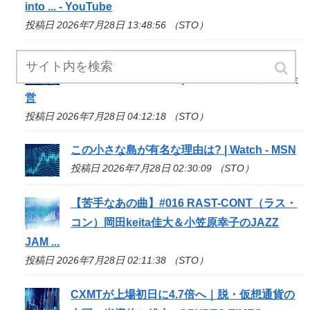
into ... - YouTube
投稿日 2026年7月28日 13:48:56 （STO）
不動産
STO
開始 8月から申し込み受付 ロード
スター - 住宅新報web | マンション・開発・経
営
投稿日 2026年7月28日 04:12:18 （STO）
この小さな島が有名な理由は? | Watch - MSN
投稿日 2026年7月28日 02:30:09 （STO）
【苦手なあの曲】#016 RAST-CONT（ラス・
コン）岡田keita佳大＆小笠原幸子のJAZZ
JAM ...
投稿日 2026年7月28日 02:11:38 （STO）
CXMTが上場初日に4.7倍へ｜脱・仮想通貨の