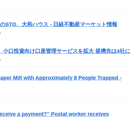
初の
STO
、大和ハウス - 日経不動産マーケット情報
）
ecurities、小口投資向け口座管理サービスを拡大 提携先は4社に
）
per Mill with Approximately 8 People Trapped -
 receive a payment?" Postal worker receives