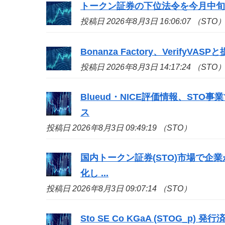
トークン証券の下位法令を今月中旬
投稿日 2026年8月3日 16:06:07 （STO
Bonanza Factory、Veri
投稿日 2026年8月3日 14:17:24 （STO
Blueud・NICE評価情報、
STO
事業
ス
投稿日 2026年8月3日 09:49:19 （STO）
国内トークン証券(
STO
)市場で企
化し ...
投稿日 2026年8月3日 09:07:14 （STO）
Sto
SE Co KGaA (STOG_p) 発行済株