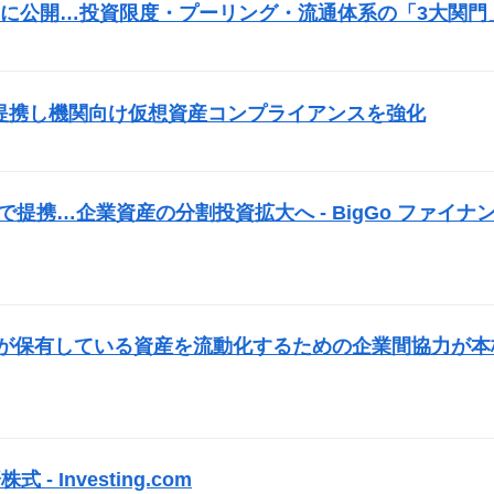
に公開…投資限度・プーリング・流通体系の「3大関門
）
fyVASPと提携し機関向け仮想資産コンプライアンスを強化
）
で提携…企業資産の分割投資拡大へ - BigGo ファイナ
業が保有している資産を流動化するための企業間協力が本
式 - Investing.com