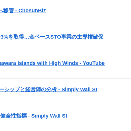
管 - ChosunBiz
）
の株式93%を取得…金ベース
STO
事業の主導権確保
）
awara Islands with High Winds - YouTube
）
ーダーシップと経営陣の分析 - Simply Wall St
）
性指標 - Simply Wall St
）