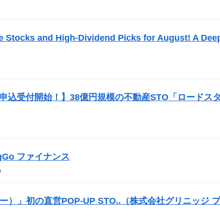
）
e Stocks and High-Dividend Picks for August! A Dee
投資申込受付開始！】38億円規模の不動産
STO
「ロードス
BigGo ファイナンス
）
サー）」初の直営POP-UP
STO
..（株式会社グリニッジ 