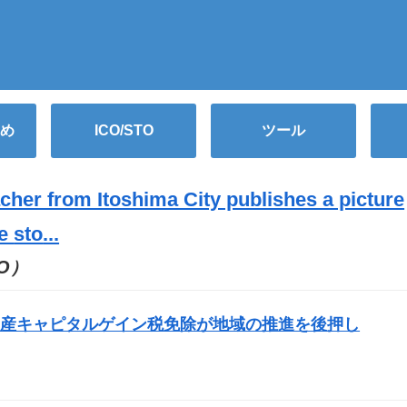
め
ICO/STO
ツール
cher from Itoshima City publishes a picture
ue
sto
...
TO）
資産キャピタルゲイン税免除が地域の推進を後押し