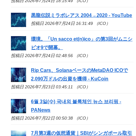
投稿日 2026年7月24日 18:15:49 （ICO）
黒龍伝説ミラボレアス 2004→2020 - YouTube
投稿日 2026年7月24日 16:31:49 （ICO）
環境。「Un sacco et(n)
ico
」の第3回がムニシ
ピオ9で開幕。
投稿日 2026年7月24日 02:48:56 （ICO）
Rip Cars、SolanaベースのMetaDAO
ICO
で
2,090万ドルの出資を獲得 - KuCoin
投稿日 2026年7月23日 03:45:11 （ICO）
6월 3일(수) 국내외 블록체인 뉴스 브리핑 -
PANews
投稿日 2026年7月22日 00:50:38 （ICO）
7月第3週の仮想通貨｜SBIがシンガポール取引