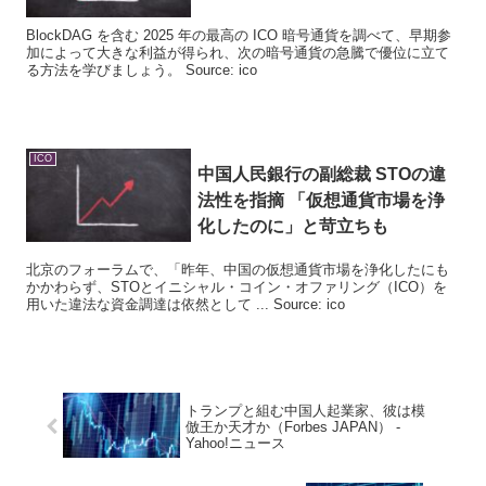
BlockDAG を含む 2025 年の最高の ICO 暗号通貨を調べて、早期参
加によって大きな利益が得られ、次の暗号通貨の急騰で優位に立て
る方法を学びましょう。 Source: ico
ICO
中国人民銀行の副総裁 STOの違
法性を指摘 「仮想通貨市場を浄
化したのに」と苛立ちも
北京のフォーラムで、「昨年、中国の仮想通貨市場を浄化したにも
かかわらず、STOとイニシャル・コイン・オファリング（ICO）を
用いた違法な資金調達は依然として ... Source: ico
トランプと組む中国人起業家、彼は模
倣王か天才か（Forbes JAPAN） -
Yahoo!ニュース