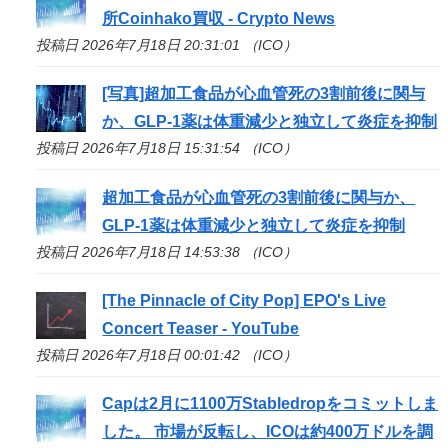
所Coinhako買収 - Crypto News
投稿日 2026年7月18日 20:31:01 （ICO）
[写真]超加工食品が心血管死の3割前後に関与
か、GLP-1薬は体重減少と独立して炎症を抑制
投稿日 2026年7月18日 15:31:54 （ICO）
超加工食品が心血管死の3割前後に関与か、
GLP-1薬は体重減少と独立して炎症を抑制
投稿日 2026年7月18日 14:53:38 （ICO）
[The Pinnacle of City Pop] EPO's Live
Concert Teaser - YouTube
投稿日 2026年7月18日 00:01:42 （ICO）
Capは2月に1100万Stabledropをコミットしま
した。 市場が反転し、
ICO
は約400万ドルを調