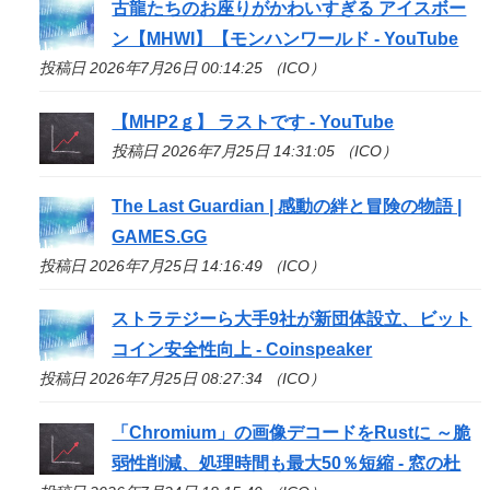
古龍たちのお座りがかわいすぎる アイスボー
ン【MHWI】【モンハンワールド - YouTube
投稿日 2026年7月26日 00:14:25 （ICO）
【MHP2ｇ】 ラストです - YouTube
投稿日 2026年7月25日 14:31:05 （ICO）
The Last Guardian | 感動の絆と冒険の物語 |
GAMES.GG
投稿日 2026年7月25日 14:16:49 （ICO）
ストラテジーら大手9社が新団体設立、ビット
コイン安全性向上 - Coinspeaker
投稿日 2026年7月25日 08:27:34 （ICO）
「Chromium」の画像デコードをRustに ～脆
弱性削減、処理時間も最大50％短縮 - 窓の杜