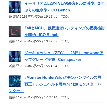
イーサリアムL2のTVLが50億ドルに減少、2年
ぶりの低水準 -
ICO
Bench
投稿日 2026年7月30日 19:13:44 （ICO）
ZaifとMCH、仮想通貨レンディングの提携検討
を開始 -
ICO
Bench
投稿日 2026年7月29日 18:41:52 （ICO）
ジーキャッシュ（ZEC）、28日にIronwoodア
ップグレード実施 - Coinspeaker
投稿日 2026年7月28日 16:14:34 （ICO）
#Monster HunterWilds#モンハンワイルズ歴
戦王アルシュベルド弓#いいね#モンスターハ
ンター ...
投稿日 2026年7月27日 17:03:14 （ICO）