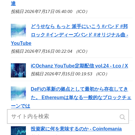
達
投稿日 2026年7月17日 05:40:00 （ICO）
どうせなら もっと 派手にいこう #バンド #邦
ロック #インディーズバンド #オリジナル曲 -
YouTube
投稿日 2026年7月16日 00:22:04 （ICO）
iCOchanz YouTube定期配信 vol.24 - t.co / X
投稿日 2026年7月15日 00:19:53 （ICO）
DeFiの革新の拠点として最初から存在してき
た。 Ethereumは単なる一般的なブロックチェ
ーンでは
投稿日 2026年7月14日 18:02:05 （ICO）
投資家に何を意味するのか - Coinfomania