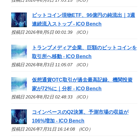
ビットコイン現物ETF、96億円の純流出｜3週
連続流入ストップ -
ICO
Bench
投稿日 2026年8月5日 00:01:39 （ICO）
トランプメディア企業、巨額のビットコインを
取引所へ移動 -
ICO
Bench
投稿日 2026年8月3日 11:05:07 （ICO）
仮想通貨OTC取引が過去最高記録、機関投資
家が72%に｜分析 -
ICO
Bench
投稿日 2026年8月2日 02:48:33 （ICO）
コインベースのQ2決算、予測市場の収益が
106%増加 -
ICO
Bench
投稿日 2026年7月31日 16:14:08 （ICO）