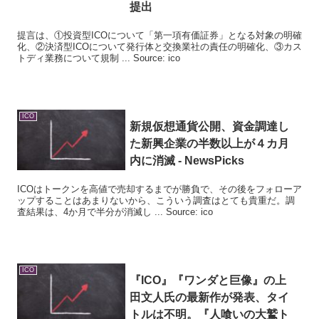
提出
提言は、①投資型ICOについて「第一項有価証券」となる対象の明確
化、②決済型ICOについて発行体と交換業社の責任の明確化、③カス
トディ業務について規制 ... Source: ico
ICO
新規仮想通貨公開、資金調達し
た新興企業の半数以上が４カ月
内に消滅 - NewsPicks
ICOはトークンを高値で売却するまでが勝負で、その後をフォローア
ップすることはあまりないから、こういう調査はとても貴重だ。調
査結果は、4か月で半分が消滅し ... Source: ico
ICO
『
ICO
』『ワンダと巨像』の上
田文人氏の最新作が発表、タイ
トルは不明。『人喰いの大鷲ト