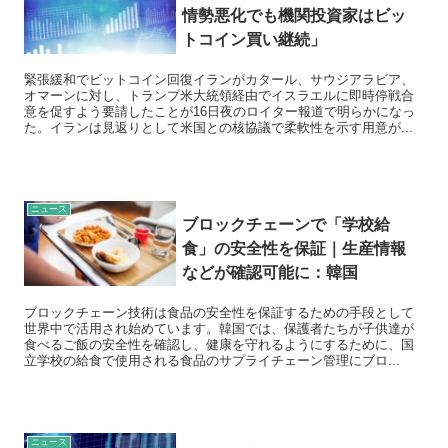
情勢悪化でも機関投資家はビッ
トコイン買い継続」
緊張緩和でビットコイン回復イランがカタール、サウジアラビア、
オマーンに対し、トランプ米大統領経由でイスラエルに即時停戦合
意を促すよう要請したことが16日夜のロイター報道で明らかになっ
た。イランは見返りとして米国との核協議で柔軟性を示す用意が...
ニュース
ブロックチェーンで「学校給
食」の安全性を保証｜生産情報
などが確認可能に：韓国
ブロックチェーン技術は食品の安全性を保証するための手段として
世界中で活用され始めています。韓国では、保護者たちが子供達が
食べるご飯の安全性を確認し、健康を守れるようにするために、国
立学校の給食で使用される食品のサプライチェーン管理にブロ...
ニュース