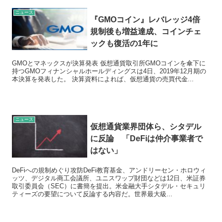
ニュース
『GMOコイン』レバレッジ4倍
規制後も増益達成、コインチェ
ックも復活の1年に
GMOとマネックスが決算発表 仮想通貨取引所GMOコインを傘下に
持つGMOフィナンシャルホールディングスは4日、2019年12月期の
本決算を発表した。 決算資料によれば、仮想通貨の売買代金...
ニュース
仮想通貨業界団体ら、シタデル
に反論 「DeFiは仲介事業者で
はない」
DeFiへの規制めぐり攻防DeFi教育基金、アンドリーセン・ホロウィ
ッツ、デジタル商工会議所、ユニスワップ財団などは12日、米証券
取引委員会（SEC）に書簡を提出。米金融大手シタデル・セキュリ
ティーズの要望について反論する内容だ。世界最大級...