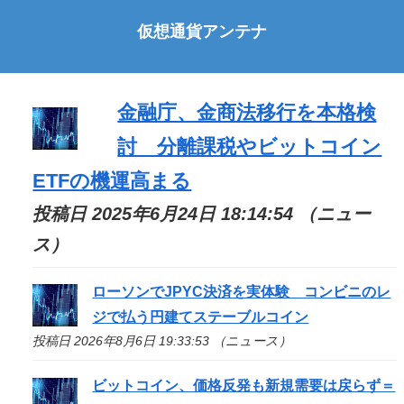
仮想通貨アンテナ
金融庁、金商法移行を本格検
討 分離課税やビットコイン
ETFの機運高まる
投稿日 2025年6月24日 18:14:54 （ニュー
ス）
ローソンでJPYC決済を実体験 コンビニのレ
ジで払う円建てステーブルコイン
投稿日 2026年8月6日 19:33:53 （ニュース）
ビットコイン、価格反発も新規需要は戻らず＝