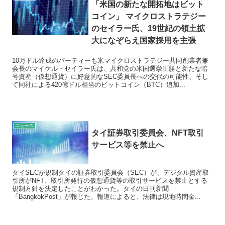
「米国の新たな開拓地はビット
コイン」 マイクロストラテジー
のセイラー氏、19世紀の領土拡
大になぞらえ国家採用を主張
10万ドル達成のパーティーも米マイクロストラテジー共同創業者兼
会長のマイケル・セイラー氏は、共和党の米国選挙圧勝と新たな暗
号資産（仮想通貨）に好意的なSEC委員長への交代の可能性、そし
て同社による420億ドル相当のビットコイン（BTC）追加...
ニュース
タイ証券取引委員会、NFT取引
サービス等を禁止へ
タイSECが規制タイの証券取引委員会（SEC）が、デジタル資産取
引所がNFT、取引所発行の仮想通貨等の取引サービスを禁止とする
規制方針を決定したことがわかった。タイの日刊新聞
「BangkokPost」が報じた。報道によると、法律は現地時間金...