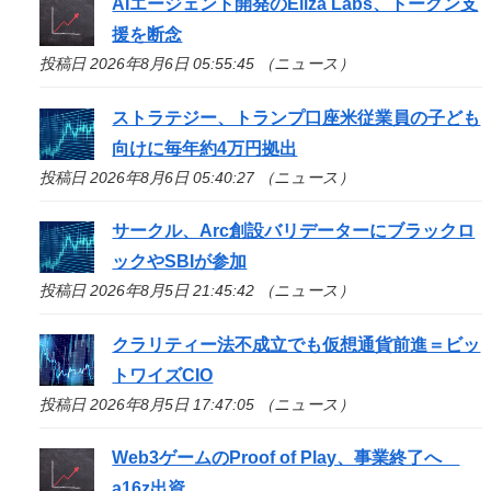
AIエージェント開発のEliza Labs、トークン支
援を断念
投稿日 2026年8月6日 05:55:45 （ニュース）
ストラテジー、トランプ口座米従業員の子ども
向けに毎年約4万円拠出
投稿日 2026年8月6日 05:40:27 （ニュース）
サークル、Arc創設バリデーターにブラックロ
ックやSBIが参加
投稿日 2026年8月5日 21:45:42 （ニュース）
クラリティー法不成立でも仮想通貨前進＝ビッ
トワイズCIO
投稿日 2026年8月5日 17:47:05 （ニュース）
Web3ゲームのProof of Play、事業終了へ
a16z出資