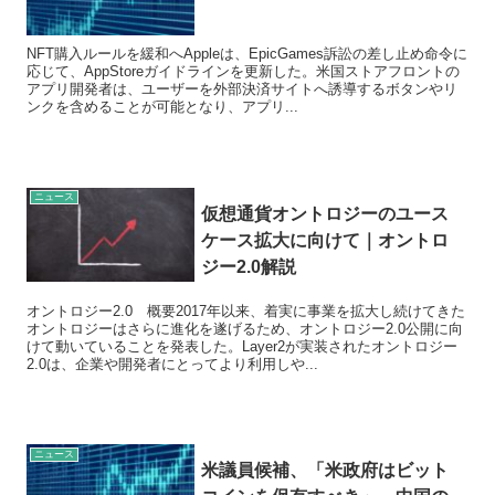
NFT購入ルールを緩和へAppleは、EpicGames訴訟の差し止め命令に
応じて、AppStoreガイドラインを更新した。米国ストアフロントの
アプリ開発者は、ユーザーを外部決済サイトへ誘導するボタンやリ
ンクを含めることが可能となり、アプリ...
ニュース
仮想通貨オントロジーのユース
ケース拡大に向けて｜オントロ
ジー2.0解説
オントロジー2.0 概要2017年以来、着実に事業を拡大し続けてきた
オントロジーはさらに進化を遂げるため、オントロジー2.0公開に向
けて動いていることを発表した。Layer2が実装されたオントロジー
2.0は、企業や開発者にとってより利用しや...
ニュース
米議員候補、「米政府はビット