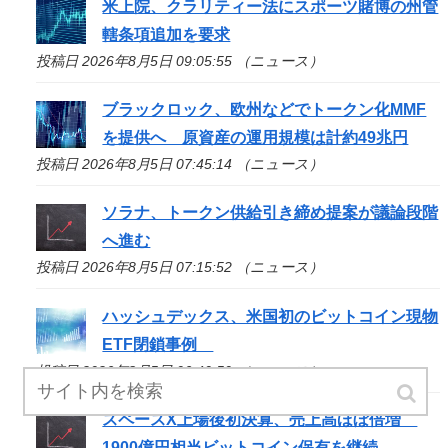
米上院、クラリティー法にスポーツ賭博の州管
轄条項追加を要求
投稿日 2026年8月5日 09:05:55 （ニュース）
ブラックロック、欧州などでトークン化MMF
を提供へ 原資産の運用規模は計約49兆円
投稿日 2026年8月5日 07:45:14 （ニュース）
ソラナ、トークン供給引き締め提案が議論段階
へ進む
投稿日 2026年8月5日 07:15:52 （ニュース）
ハッシュデックス、米国初のビットコイン現物
ETF閉鎖事例
投稿日 2026年8月5日 06:40:50 （ニュース）
スペースX上場後初決算、売上高ほぼ倍増
1900億円相当ビットコイン保有を継続