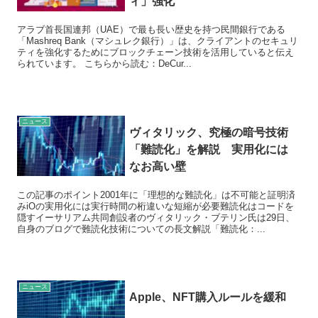
ィ」強化
アラブ首長国連邦（UAE）で最も長い歴史を持つ民間銀行である
「Mashreq Bank（マシュレク銀行）」は、クライアントのセキュリ
ティを強化するためにブロックチェーン技術を活用していると伝え
られています。 こちらから読む：DeCur...
ニュース
ヴィタリック、究極の暗号技術
「難読化」を解説 実用化には
なお高い壁
この記事のポイント2001年に「理想的な難読化」は不可能と証明済
みiOの実用化には実行時間の桁違いな短縮が必要難読化はコードを
隠すイーサリアム共同創設者のヴィタリック・ブテリン氏は29日、
自身のブログで難読化技術についての長文解説「難読化：...
ニュース
Apple、NFT購入ルールを緩和