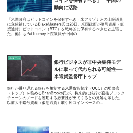
コインを保有すべき」 中国の
動向に活路
「米国政府はビットコインを保有すべき」米アリゾナ州の上院議員
に立候補しているBlakeMasters氏は28日、米国政府が暗号資産（仮
想通貨）ビットコイン（BTC）を戦略的に保有するべきだと主張し
た。他にもPatToomey上院議員が中国の...
ニュース
銀行ビジネスが非中央集権モデ
ルに取って代わられる可能性──
米通貨監督庁トップ
銀行が乗り遅れる銀行を規制する米通貨監督庁（OCC）の監督官
（トップ）を務めるBrianBrooks氏が、将来的に銀行が直接ブロック
チェーンのノードを運用する必要性が出てくるとの見解を示した。
以前大手暗号資産（仮想通貨）取引所コインベースの...