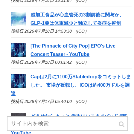
投稿日 2026年7月18日 15:31:54 （ICO）
超加工食品が心血管死の3割前後に関与か、
GLP-1薬は体重減少と独立して炎症を抑制
投稿日 2026年7月18日 14:53:38 （ICO）
[The Pinnacle of City Pop] EPO's Live
Concert Teaser - YouTube
投稿日 2026年7月18日 00:01:42 （ICO）
Capは2月に1100万Stabledropをコミットしま
した。 市場が反転し、
ICO
は約400万ドルを調
達
投稿日 2026年7月17日 05:40:00 （ICO）
どうせなら もっと 派手にいこう #バンド #邦
ロック #インディーズバンド #オリジナル曲 -
YouTube