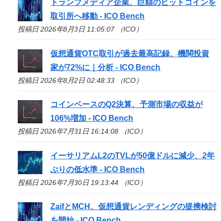
トランプメディア企業、巨額のビットコインを
取引所へ移動 -
ICO
Bench
投稿日 2026年8月3日 11:05:07 （ICO）
仮想通貨OTC取引が過去最高記録、機関投資
家が72%に｜分析 -
ICO
Bench
投稿日 2026年8月2日 02:48:33 （ICO）
コインベースのQ2決算、予測市場の収益が
106%増加 -
ICO
Bench
投稿日 2026年7月31日 16:14:08 （ICO）
イーサリアムL2のTVLが50億ドルに減少、2年
ぶりの低水準 -
ICO
Bench
投稿日 2026年7月30日 19:13:44 （ICO）
ZaifとMCH、仮想通貨レンディングの提携検討
を開始 -
ICO
Bench