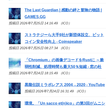
The Last Guardian | 感動の絆と冒険の物語 |
GAMES.GG
投稿日 2026年7月25日 14:16:49 （ICO）
ストラテジーら大手9社が新団体設立、ビット
コイン安全性向上 - Coinspeaker
投稿日 2026年7月25日 08:27:34 （ICO）
「Chromium」の画像デコードをRustに ～脆
弱性削減、処理時間も最大50％短縮 - 窓の杜
投稿日 2026年7月24日 18:15:49 （ICO）
黒龍伝説ミラボレアス 2004→2020 - YouTube
投稿日 2026年7月24日 16:31:49 （ICO）
環境。「Un sacco et(n)
ico
」の第3回がムニシ