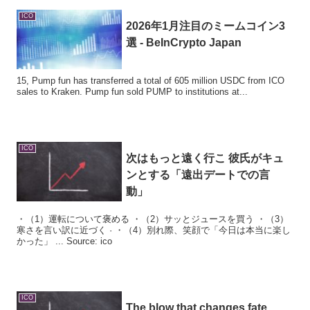
ICO
2026年1月注目のミームコイン3
選 - BeInCrypto Japan
15, Pump fun has transferred a total of 605 million USDC from ICO
sales to Kraken. Pump fun sold PUMP to institutions at...
ICO
次はもっと遠く行こ 彼氏がキュ
ンとする「遠出デートでの言
動」
・（1）運転について褒める ・（2）サッとジュースを買う ・（3）
寒さを言い訳に近づく · ・（4）別れ際、笑顔で「今日は本当に楽し
かった」 ... Source: ico
ICO
The blow that changes fate