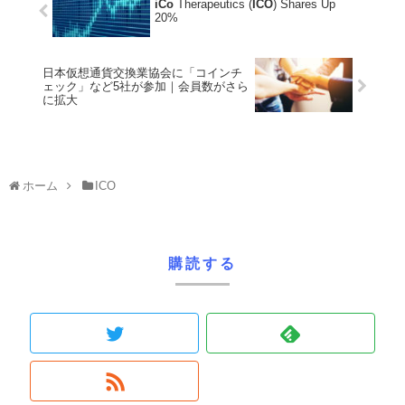
iCo
Therapeutics (
ICO
) Shares Up
20%
日本仮想通貨交換業協会に「コインチ
ェック」など5社が参加｜会員数がさら
に拡大
ホーム
ICO
購読する