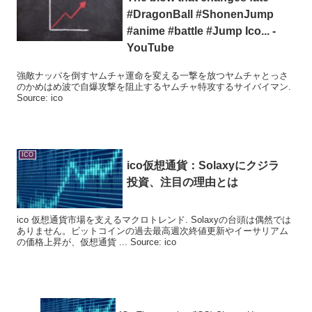
#DragonBall #ShonenJump
#anime #battle #Jump
Ico
... -
YouTube
強敵ナッパを倒すヤムチャ運命を変える一撃を放つヤムチャとっさ
のかめはめ波で自爆攻撃を阻止するヤムチャ特攻するサイバイマン.
Source: ico
ICO
ico
仮想通貨：Solaxyにクジラ
投資、注目の理由とは
ico 仮想通貨市場を支えるマクロトレンド. Solaxyの台頭は偶然では
ありません。ビットコインの過去最高週次終値更新やイーサリアム
の価格上昇が、仮想通貨 ... Source: ico