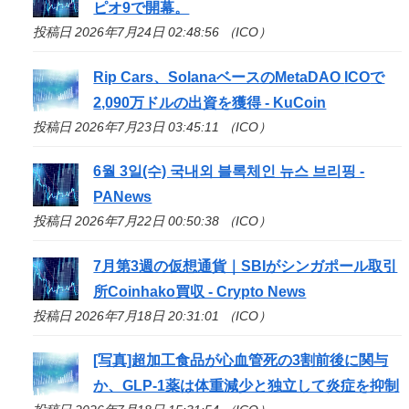
ピオ9で開幕。
投稿日 2026年7月24日 02:48:56 （ICO）
Rip Cars、SolanaベースのMetaDAO
ICO
で
2,090万ドルの出資を獲得 - KuCoin
投稿日 2026年7月23日 03:45:11 （ICO）
6월 3일(수) 국내외 블록체인 뉴스 브리핑 -
PANews
投稿日 2026年7月22日 00:50:38 （ICO）
7月第3週の仮想通貨｜SBIがシンガポール取引
所Coinhako買収 - Crypto News
投稿日 2026年7月18日 20:31:01 （ICO）
[写真]超加工食品が心血管死の3割前後に関与
か、GLP-1薬は体重減少と独立して炎症を抑制