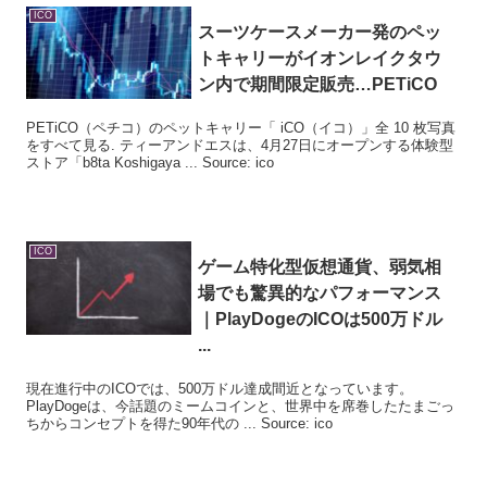
ICO
スーツケースメーカー発のペッ
トキャリーがイオンレイクタウ
ン内で期間限定販売…PETiCO
PETiCO（ペチコ）のペットキャリー「 iCO（イコ）」全 10 枚写真
をすべて見る. ティーアンドエスは、4月27日にオープンする体験型
ストア「b8ta Koshigaya ... Source: ico
ICO
ゲーム特化型仮想通貨、弱気相
場でも驚異的なパフォーマンス
｜PlayDogeの
ICO
は500万ドル
...
現在進行中のICOでは、500万ドル達成間近となっています。
PlayDogeは、今話題のミームコインと、世界中を席巻したたまごっ
ちからコンセプトを得た90年代の ... Source: ico