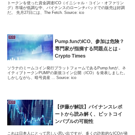
トークンを使った資金調達ICO（イニシャル・コイン・オファリン
グ）市場が低調な中、バイナンスのローンチパッドでの販売は好調
だ。 先月27日には、The Fetch. Source: ico
ICO
Pump.funの
ICO
、参加は危険？
専門家が指摘する問題点とは -
Crypto Times
ソラナのミームコイン発行プラットフォームであるPump.funが、ネ
イティブトークンPUMPの新規コイン公開（ICO）を発表しました。
しかしながら、暗号資産 ... Source: ico
ICO
【伊藤が解説】バイナンスレポ
ートから読み解く、ビットコイ
ンバブルの可能性
これは日本人にとって悲しい思い出ですが、多くの詐欺的なICOが発