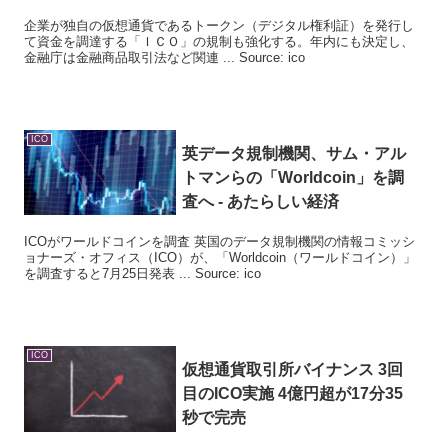
企業が独自の仮想通貨であるトークン（デジタル権利証）を発行し
て資金を調達する「ＩＣＯ」の規制も強化する。年内にも決定し、
金融庁は金融商品取引法など関連 ... Source: ico
ICO
英データ規制機関、サム・アル
トマンらの「Worldcoin」を調
査へ - あたらしい経済
ICOがワールドコインを調査 英国のデータ規制機関の情報コミッシ
ョナーズ・オフィス（ICO）が、「Worldcoin（ワールドコイン）」
を調査すると7月25日発表 ... Source: ico
ICO
仮想通貨取引所バイナンス 3回
目の
ICO
実施 4億円超が17分35
秒で完売