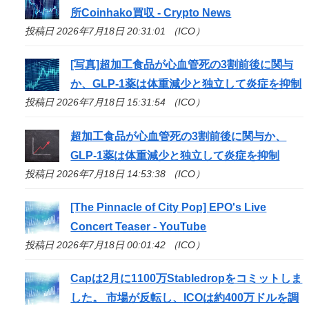
所Coinhako買収 - Crypto News
投稿日 2026年7月18日 20:31:01 （ICO）
[写真]超加工食品が心血管死の3割前後に関与
か、GLP-1薬は体重減少と独立して炎症を抑制
投稿日 2026年7月18日 15:31:54 （ICO）
超加工食品が心血管死の3割前後に関与か、
GLP-1薬は体重減少と独立して炎症を抑制
投稿日 2026年7月18日 14:53:38 （ICO）
[The Pinnacle of City Pop] EPO's Live
Concert Teaser - YouTube
投稿日 2026年7月18日 00:01:42 （ICO）
Capは2月に1100万Stabledropをコミットしま
した。 市場が反転し、
ICO
は約400万ドルを調