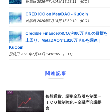
投稿日 2026年7月14日 16:23:11 （ICO）
CRED
ICO
on MetaDAO - KuCoin
投稿日 2026年7月14日 15:30:12 （ICO）
Credible Financeの
ICO
が400万ドルの目標を
上回り、MetaDAOで1,820万ドルを調達 |
KuCoin
投稿日 2026年7月14日 14:01:05 （ICO）
関連記事
ICO
仮想通貨、証拠金取引を制限＝
ＩＣＯ
規制強化－金融庁会議提
言