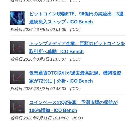
ビットコイン現物ETF、96億円の純流出｜3週
連続流入ストップ -
ICO
Bench
投稿日 2026年8月5日 00:01:39 （ICO）
トランプメディア企業、巨額のビットコインを
取引所へ移動 -
ICO
Bench
投稿日 2026年8月3日 11:05:07 （ICO）
仮想通貨OTC取引が過去最高記録、機関投資
家が72%に｜分析 -
ICO
Bench
投稿日 2026年8月2日 02:48:33 （ICO）
コインベースのQ2決算、予測市場の収益が
106%増加 -
ICO
Bench
投稿日 2026年7月31日 16:14:08 （ICO）