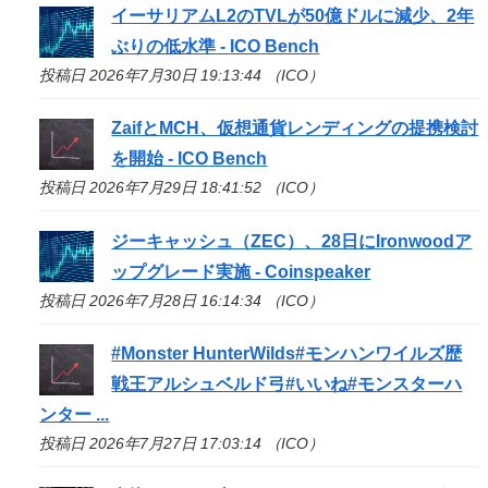
イーサリアムL2のTVLが50億ドルに減少、2年
ぶりの低水準 -
ICO
Bench
投稿日 2026年7月30日 19:13:44 （ICO）
ZaifとMCH、仮想通貨レンディングの提携検討
を開始 -
ICO
Bench
投稿日 2026年7月29日 18:41:52 （ICO）
ジーキャッシュ（ZEC）、28日にIronwoodア
ップグレード実施 - Coinspeaker
投稿日 2026年7月28日 16:14:34 （ICO）
#Monster HunterWilds#モンハンワイルズ歴
戦王アルシュベルド弓#いいね#モンスターハ
ンター ...
投稿日 2026年7月27日 17:03:14 （ICO）