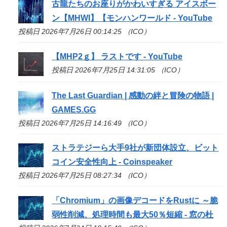
古龍たちのお座りがかわいすぎる アイスボー
ン【MHWI】【モンハンワールド - YouTube
投稿日 2026年7月26日 00:14:25 （ICO）
【MHP2ｇ】 ラストです - YouTube
投稿日 2026年7月25日 14:31:05 （ICO）
The Last Guardian | 感動の絆と冒険の物語 |
GAMES.GG
投稿日 2026年7月25日 14:16:49 （ICO）
ストラテジーら大手9社が新団体設立、ビット
コイン安全性向上 - Coinspeaker
投稿日 2026年7月25日 08:27:34 （ICO）
「Chromium」の画像デコードをRustに ～脆
弱性削減、処理時間も最大50％短縮 - 窓の杜