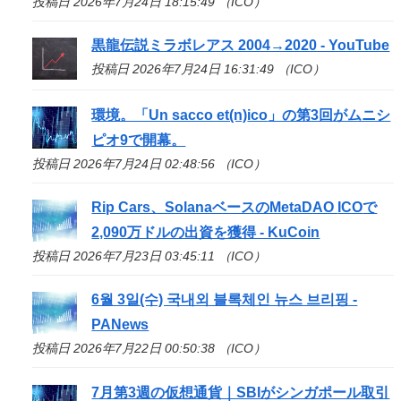
投稿日 2026年7月24日 18:15:49 （ICO）
黒龍伝説ミラボレアス 2004→2020 - YouTube
投稿日 2026年7月24日 16:31:49 （ICO）
環境。「Un sacco et(n)
ico
」の第3回がムニシ
ピオ9で開幕。
投稿日 2026年7月24日 02:48:56 （ICO）
Rip Cars、SolanaベースのMetaDAO
ICO
で
2,090万ドルの出資を獲得 - KuCoin
投稿日 2026年7月23日 03:45:11 （ICO）
6월 3일(수) 국내외 블록체인 뉴스 브리핑 -
PANews
投稿日 2026年7月22日 00:50:38 （ICO）
7月第3週の仮想通貨｜SBIがシンガポール取引