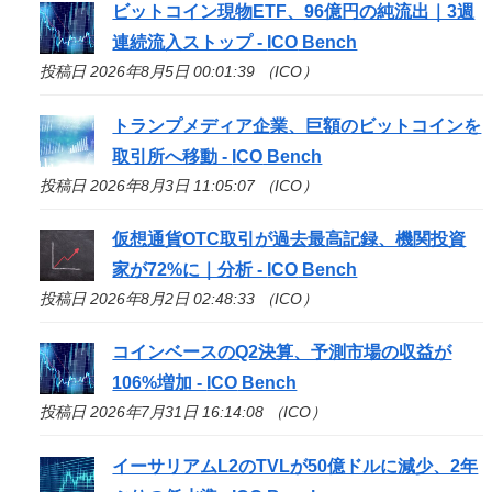
ビットコイン現物ETF、96億円の純流出｜3週
連続流入ストップ -
ICO
Bench
投稿日 2026年8月5日 00:01:39 （ICO）
トランプメディア企業、巨額のビットコインを
取引所へ移動 -
ICO
Bench
投稿日 2026年8月3日 11:05:07 （ICO）
仮想通貨OTC取引が過去最高記録、機関投資
家が72%に｜分析 -
ICO
Bench
投稿日 2026年8月2日 02:48:33 （ICO）
コインベースのQ2決算、予測市場の収益が
106%増加 -
ICO
Bench
投稿日 2026年7月31日 16:14:08 （ICO）
イーサリアムL2のTVLが50億ドルに減少、2年