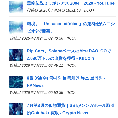
黒龍伝説ミラボレアス 2004→2020 - YouTube
投稿日 2026年7月24日 16:31:49 （ICO）
環境。「Un sacco et(n)
ico
」の第3回がムニシ
ピオ9で開幕。
投稿日 2026年7月24日 02:48:56 （ICO）
Rip Cars、SolanaベースのMetaDAO
ICO
で
2,090万ドルの出資を獲得 - KuCoin
投稿日 2026年7月23日 03:45:11 （ICO）
6월 3일(수) 국내외 블록체인 뉴스 브리핑 -
PANews
投稿日 2026年7月22日 00:50:38 （ICO）
7月第3週の仮想通貨｜SBIがシンガポール取引
所Coinhako買収 - Crypto News