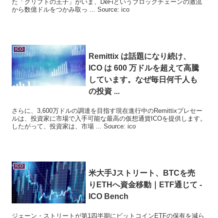
た「クリプトの王子」がいま、DeFiというブロックチェーンの激流
から数億ドルをつかみ取っ ... Source: ico
ICO
Remittix は話題になり続け、
ICO
は 600 万ドルを超えて高騰
しています。なぜ毎日何千人も
の投資 ...
さらに、3,600万ドルの調達を目指す現在進行中のRemittixプレセー
ルは、投資家に市場で入手可能な最高の仮想通貨ICOを提供します。
したがって、投資家は、市場 ... Source: ico
ICO
米大手Jストリート、BTCを売
りETHへ資金移動｜ETF通じて -
ICO
Bench
ジェーン・ストリートが第1四半期にビットコインETFの保有を減ら