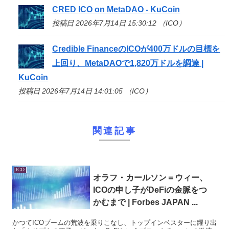
CRED
ICO
on MetaDAO - KuCoin
投稿日 2026年7月14日 15:30:12 （ICO）
Credible Financeの
ICO
が400万ドルの目標を
上回り、MetaDAOで1,820万ドルを調達 |
KuCoin
投稿日 2026年7月14日 14:01:05 （ICO）
関連記事
ICO
オラフ・カールソン＝ウィー、
ICO
の申し子がDeFiの金脈をつ
かむまで | Forbes JAPAN ...
かつてICOブームの荒波を乗りこなし、トップインベスターに躍り出