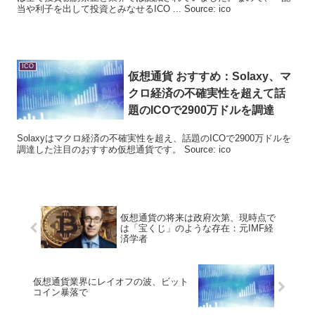
当や利子を出して投資とみなせるICO ... Source: ico
ICO
仮想通貨 おすすめ：Solaxy、マ
クロ経済の不確実性を超えて話
題の
ICO
で2900万ドルを調達
Solaxyはマクロ経済の不確実性を超え、話題のICOで2900万ドルを
調達した注目のおすすめ仮想通貨です。 Source: ico
仮想通貨の将来は政府次第、現時点で
は「宝くじ」のような存在：元IMF経
済学者
仮想通貨業界にレイオフの波、ビット
コイン暴落で