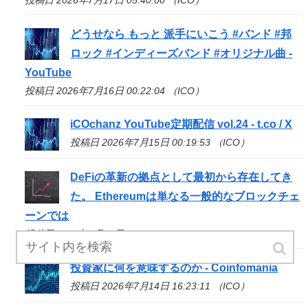
投稿日 2026年7月17日 05:40:00 （ICO）
どうせなら もっと 派手にいこう #バンド #邦
ロック #インディーズバンド #オリジナル曲 -
YouTube
投稿日 2026年7月16日 00:22:04 （ICO）
iCOchanz YouTube定期配信 vol.24 - t.co / X
投稿日 2026年7月15日 00:19:53 （ICO）
DeFiの革新の拠点として最初から存在してき
た。 Ethereumは単なる一般的なブロックチェ
ーンでは
投稿日 2026年7月14日 18:02:05 （ICO）
投資家に何を意味するのか - Coinfomania
投稿日 2026年7月14日 16:23:11 （ICO）