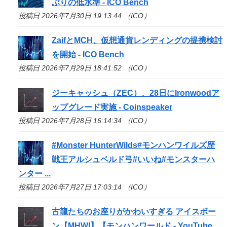
ぶりの低水準 -
ICO
Bench
投稿日 2026年7月30日 19:13:44 （ICO）
ZaifとMCH、仮想通貨レンディングの提携検討
を開始 -
ICO
Bench
投稿日 2026年7月29日 18:41:52 （ICO）
ジーキャッシュ（ZEC）、28日にIronwoodア
ップグレード実施 - Coinspeaker
投稿日 2026年7月28日 16:14:34 （ICO）
#Monster HunterWilds#モンハンワイルズ歴
戦王アルシュベルド弓#いいね#モンスターハ
ンター ...
投稿日 2026年7月27日 17:03:14 （ICO）
古龍たちのお座りがかわいすぎる アイスボー
ン【MHWI】【モンハンワールド - YouTube