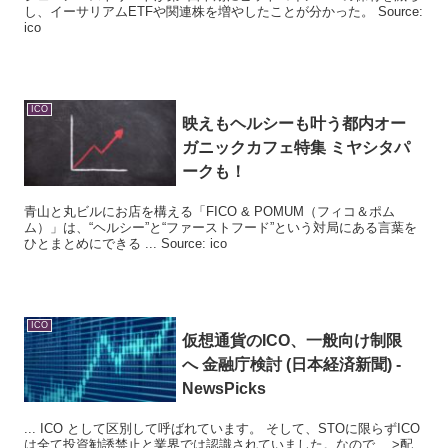
し、イーサリアムETFや関連株を増やしたことが分かった。 Source:
ico
ICO
映えもヘルシーも叶う都内オー
ガニックカフェ特集 ミヤシタパ
ークも！
青山と丸ビルにお店を構える「FICO & POMUM（フィコ＆ポム
ム）」は、“ヘルシー”と“ファーストフード”という対局にある言葉を
ひとまとめにできる ... Source: ico
ICO
仮想通貨の
ICO
、一般向け制限
へ 金融庁検討 (日本経済新聞) -
NewsPicks
... ICO として区別して呼ばれています。 そして、STOに限らずICO
は全て投資勧誘禁止と業界では認識されていました。なので、 >配