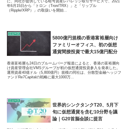
に、同社が提供している暗号資産レバレッジ取引サービスで、2021
年6月15日から「トロン（Tron/TRX）」と「リップル
（Ripple/XRP）」の取扱いを開始...
ニュース
5800億円規模の香港富裕層向け
ファミリーオフィス、初の仮想
通貨間接投資で最大15億円配分
香港富裕層も24日のブルームバーグ報道によると、香港の富裕層向
け資産管理会社VMSグループが初の仮想通貨投資参入を発表した。
運用資産40億ドル（5,800億円）規模の同社は、分散型金融ヘッジフ
ァンドRe7Capitalの戦略に最大1000万...
ニュース
世界的シンクタンクT20、5月下
旬に仮想通貨を含む10分野を議
論｜G20首脳会談に提言