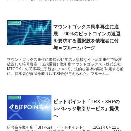
ニュース
マウントゴックス民事再生に進
展──90%のビットコインの返還
を要求する選択肢を債権者に付
与＝ブルームバーグ
マウントゴックス事件に進展2014年の大規模な不正流出事件で経営
破綻した暗号資産（仮想通貨）取引所マウントゴックス（株式会社
MTGOX）の民事再生手続きについて、法的な請求内容が決定する前
に、債権者が資産を取り戻す機会が与えられた。ブルーム...
ニュース
ビットポイント「TRX・XRPの
レバレッジ取引サービス」提供
へ
暗号資産取引所「BITPoint（ビットポイント）」は2021年6月11日