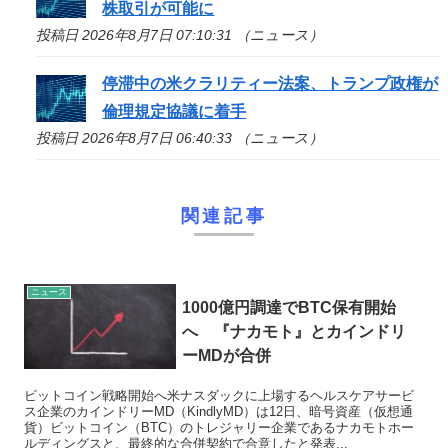
株取引が可能に
投稿日 2026年8月7日 07:10:31 （ニュース）
停滞中の米クラリティー法案、トランプ政権が
倫理規定協議に着手
投稿日 2026年8月7日 06:40:33 （ニュース）
関連記事
ニュース
1000億円調達でBTC保有開始
へ 『ナカモト』とカインドリ
ーMDが合併
ビットコイン戦略開始へ米ナスダックに上場するヘルスケアサービ
ス企業のカインドリーMD（KindlyMD）は12日、暗号資産（仮想通
貨）ビットコイン（BTC）のトレジャリー企業であるナカモトホー
ルディングスと、最終的な合併契約で合意したと発表...