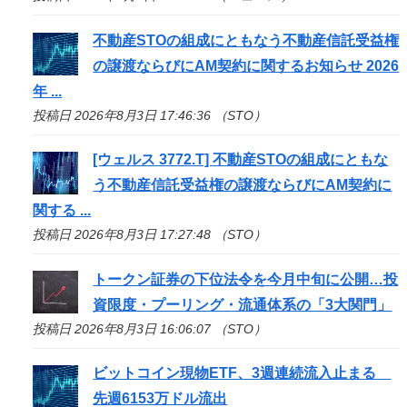
不動産
STO
の組成にともなう不動産信託受益権
の譲渡ならびにAM契約に関するお知らせ 2026
年 ...
投稿日 2026年8月3日 17:46:36 （STO）
[ウェルス 3772.T] 不動産
STO
の組成にともな
う不動産信託受益権の譲渡ならびにAM契約に
関する ...
投稿日 2026年8月3日 17:27:48 （STO）
トークン証券の下位法令を今月中旬に公開…投
資限度・プーリング・流通体系の「3大関門」
投稿日 2026年8月3日 16:06:07 （STO）
ビットコイン現物ETF、3週連続流入止まる
先週6153万ドル流出