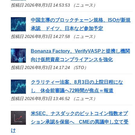
投稿日 2026年8月3日 14:53:53 （ニュース）
中国主導のブロックチェーン規格、ISOが新規
承認 ドイツ、日本など参加予定
投稿日 2026年8月3日 14:27:58 （ニュース）
Bonanza Factory、VerifyVASPと提携し機関
向け仮想資産コンプライアンスを強化
投稿日 2026年8月3日 14:17:24 （STO）
クラリティー法案、8月3日の上院日程にな
し 休会前審議へ72時間が焦点＝報道
投稿日 2026年8月3日 13:46:52 （ニュース）
米SEC、ナスダックのビットコイン指数オプ
ション承認を保留へ CMEの異議申し立て受
け