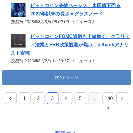
ビットコイン先物ベーシス、米国債下回る
2022年以来の長さ＝グラスノード
投稿日 2026年8月3日 08:02:00 （ニュース）
ビットコインFOMC通過も上値重く、クラリテ
ィ法案とFRB政策観測が焦点｜bitbankアナリ
スト寄稿
投稿日 2026年8月2日 11:30:37 （ニュース）
次のページ
1
2
3
4
5
…
1,40
7