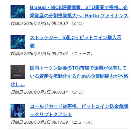
Blueud・NICE評価情報、
STO
事業で提携…企
業資産の分割投資拡大へ - BigGo ファイナンス
投稿日 2026年8月3日 09:49:19 （STO）
ストラテジー、5週ぶりビットコイン購入示
唆
投稿日 2026年8月3日 09:20:07 （ニュース）
国内トークン証券(
STO
)市場で企業が保有して
いる資産を流動化するための企業間協力が本格
化し ...
投稿日 2026年8月3日 09:07:14 （STO）
コールドカード被害後、ビットコイン送金急増
＝クリプトクアント
投稿日 2026年8月3日 08:47:59 （ニュース）