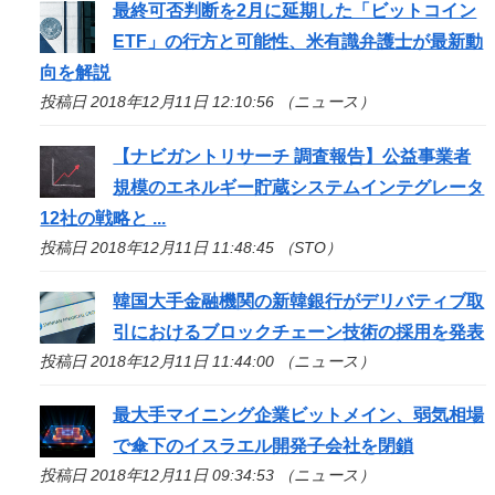
最終可否判断を2月に延期した「ビットコイン
ETF」の行方と可能性、米有識弁護士が最新動
向を解説
投稿日 2018年12月11日 12:10:56 （ニュース）
【ナビガントリサーチ 調査報告】公益事業者
規模のエネルギー貯蔵システムインテグレータ
12社の戦略と ...
投稿日 2018年12月11日 11:48:45 （STO）
韓国大手金融機関の新韓銀行がデリバティブ取
引におけるブロックチェーン技術の採用を発表
投稿日 2018年12月11日 11:44:00 （ニュース）
最大手マイニング企業ビットメイン、弱気相場
で傘下のイスラエル開発子会社を閉鎖
投稿日 2018年12月11日 09:34:53 （ニュース）