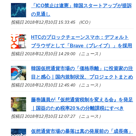
「
ICO
禁止は違憲」韓国スタートアップが提訴
の見通し
投稿日 2018年12月10日 15:33:45 （ICO）
HTCのブロックチェーンスマホ：デフォルト
ブラウザとして「Brave（ブレイブ）」を採用
投稿日 2018年12月10日 14:29:00 （ニュース）
韓国仮想通貨市場の「価格乖離」に投資家の注
目と感心｜国内規制状況、プロジェクトまとめ
投稿日 2018年12月10日 12:45:40 （ニュース）
藤巻議員が『仮想通貨税制を変える会』を発足
｜国益のため税率20％の分離課税にすべき
投稿日 2018年12月10日 12:07:27 （ニュース）
仮想通貨市場の暴落は真の発展前の「成長痛」