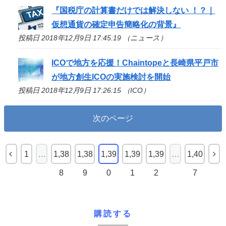
『国税庁の計算書だけでは解決しない ！？｜
仮想通貨の確定申告簡略化の背景』
投稿日 2018年12月9日 17:45:19 （ニュース）
ICO
で地方を応援！Chaintopeと長崎県平戸市
が地方創生
ICO
の実施検討を開始
投稿日 2018年12月9日 17:26:15 （ICO）
次のページ
1
…
1,38
1,38
1,39
1,39
1,39
…
1,40
8
9
0
1
2
7
購読する