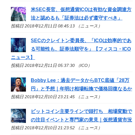
米SEC長官、仮想通貨ICOは有効な資金調達方
法と認めるも「証券法は必ず遵守すべき」
投稿日 2018年12月11日 08:45:13 （ニュース）
SECのクレイトン委員長、「
ICO
は効率的であ
る可能性も、証券法順守を」【フィスコ・
ICO
ニュース】
投稿日 2018年12月11日 05:37:30 （ICO）
Bobby Lee：過去データからBTC底値「28万
円」と予想｜年明け相場転換で価格回復なるか
投稿日 2018年12月10日 23:21:45 （ニュース）
ビットコイン主要ラインで頭打ち 相場変動で
の注目イベントと専門家の意見｜仮想通貨市況
投稿日 2018年12月10日 21:23:52 （ニュース）