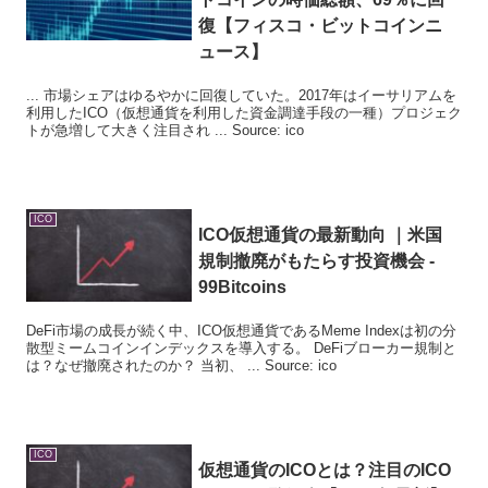
復【フィスコ・ビットコインニ
ュース】
... 市場シェアはゆるやかに回復していた。2017年はイーサリアムを
利用したICO（仮想通貨を利用した資金調達手段の一種）プロジェク
トが急増して大きく注目され ... Source: ico
ICO
ICO
仮想通貨の最新動向 ｜米国
規制撤廃がもたらす投資機会 -
99Bitcoins
DeFi市場の成長が続く中、ICO仮想通貨であるMeme Indexは初の分
散型ミームコインインデックスを導入する。 DeFiブローカー規制と
は？なぜ撤廃されたのか？ 当初、 ... Source: ico
ICO
仮想通貨の
ICO
とは？注目の
ICO