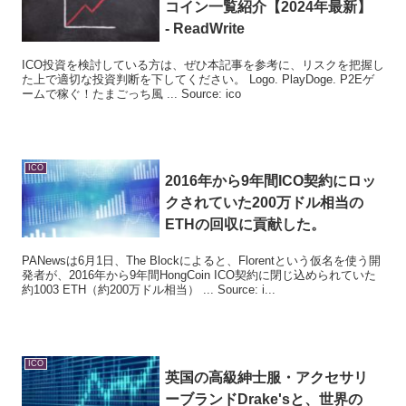
コイン一覧紹介【2024年最新】
- ReadWrite
ICO投資を検討している方は、ぜひ本記事を参考に、リスクを把握し
た上で適切な投資判断を下してください。 Logo. PlayDoge. P2Eゲ
ームで稼ぐ！たまごっち風 ... Source: ico
ICO
2016年から9年間
ICO
契約にロッ
クされていた200万ドル相当の
ETHの回収に貢献した。
PANewsは6月1日、The Blockによると、Florentという仮名を使う開
発者が、2016年から9年間HongCoin ICO契約に閉じ込められていた
約1003 ETH（約200万ドル相当） ... Source: i...
ICO
英国の高級紳士服・アクセサリ
ーブランドDrake'sと、世界の