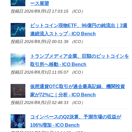
ース展望
投稿日 2026年8月5日 17:03:15 （ICO）
ビットコイン現物ETF、96億円の純流出｜3週
連続流入ストップ -
ICO
Bench
投稿日 2026年8月5日 00:01:39 （ICO）
トランプメディア企業、巨額のビットコインを
取引所へ移動 -
ICO
Bench
投稿日 2026年8月3日 11:05:07 （ICO）
仮想通貨OTC取引が過去最高記録、機関投資
家が72%に｜分析 -
ICO
Bench
投稿日 2026年8月2日 02:48:33 （ICO）
コインベースのQ2決算、予測市場の収益が
106%増加 -
ICO
Bench