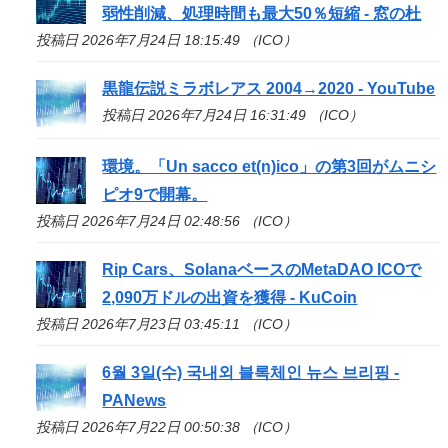
弱性削減、処理時間も最大50％短縮 - 窓の杜
投稿日 2026年7月24日 18:15:49 （ICO）
黒龍伝説ミラボレアス 2004→2020 - YouTube
投稿日 2026年7月24日 16:31:49 （ICO）
環境。「Un sacco et(n)
ico
」の第3回がムニシ
ピオ9で開幕。
投稿日 2026年7月24日 02:48:56 （ICO）
Rip Cars、SolanaベースのMetaDAO
ICO
で
2,090万ドルの出資を獲得 - KuCoin
投稿日 2026年7月23日 03:45:11 （ICO）
6월 3일(수) 국내외 블록체인 뉴스 브리핑 -
PANews
投稿日 2026年7月22日 00:50:38 （ICO）