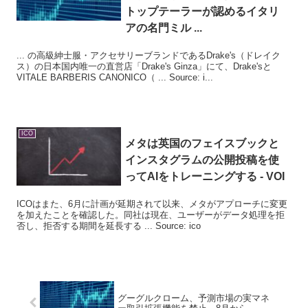
トップテーラーが認めるイタリ
アの名門ミル ...
... の高級紳士服・アクセサリーブランドであるDrake's（ドレイク
ス）の日本国内唯一の直営店「Drake's Ginza」にて、Drake'sと
VITALE BARBERIS CANONICO（ ... Source: i...
ICO
メタは英国のフェイスブックと
インスタグラムの公開投稿を使
ってAIをトレーニングする - VOI
ICOはまた、6月に計画が延期されて以来、メタがアプローチに変更
を加えたことを確認した。同社は現在、ユーザーがデータ処理を拒
否し、拒否する期間を延長する ... Source: ico
グーグルクローム、予測市場の実マネ