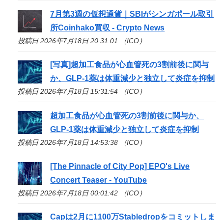
7月第3週の仮想通貨｜SBIがシンガポール取引
所Coinhako買収 - Crypto News
投稿日 2026年7月18日 20:31:01 （ICO）
[写真]超加工食品が心血管死の3割前後に関与
か、GLP-1薬は体重減少と独立して炎症を抑制
投稿日 2026年7月18日 15:31:54 （ICO）
超加工食品が心血管死の3割前後に関与か、
GLP-1薬は体重減少と独立して炎症を抑制
投稿日 2026年7月18日 14:53:38 （ICO）
[The Pinnacle of City Pop] EPO's Live
Concert Teaser - YouTube
投稿日 2026年7月18日 00:01:42 （ICO）
Capは2月に1100万Stabledropをコミットしま