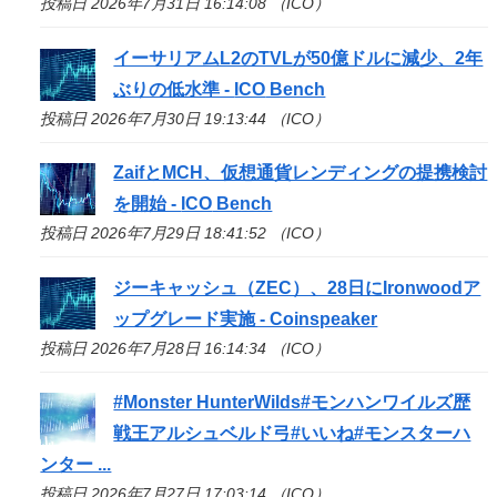
投稿日 2026年7月31日 16:14:08 （ICO）
イーサリアムL2のTVLが50億ドルに減少、2年
ぶりの低水準 -
ICO
Bench
投稿日 2026年7月30日 19:13:44 （ICO）
ZaifとMCH、仮想通貨レンディングの提携検討
を開始 -
ICO
Bench
投稿日 2026年7月29日 18:41:52 （ICO）
ジーキャッシュ（ZEC）、28日にIronwoodア
ップグレード実施 - Coinspeaker
投稿日 2026年7月28日 16:14:34 （ICO）
#Monster HunterWilds#モンハンワイルズ歴
戦王アルシュベルド弓#いいね#モンスターハ
ンター ...
投稿日 2026年7月27日 17:03:14 （ICO）