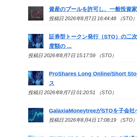
資産のプールを許可し、一般投資家の取引限
投稿日 2026年8月7日 16:44:48 （STO
証券型トークン発行（
STO
）の二
度額の ...
投稿日 2026年8月7日 15:17:59 （STO）
ProShares Long Online/Short
Sto
ス
投稿日 2026年8月7日 01:20:51 （STO）
GalaxiaMoneytreeが
STO
を子会社へ移
投稿日 2026年8月4日 17:08:19 （STO