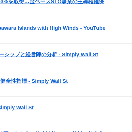
の株式93%を取得…金ベース
STO
事業の主導権確保
）
awara Islands with High Winds - YouTube
）
ーダーシップと経営陣の分析 - Simply Wall St
）
性指標 - Simply Wall St
）
mply Wall St
）