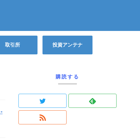
取引所
投資アンテナ
購読する
-