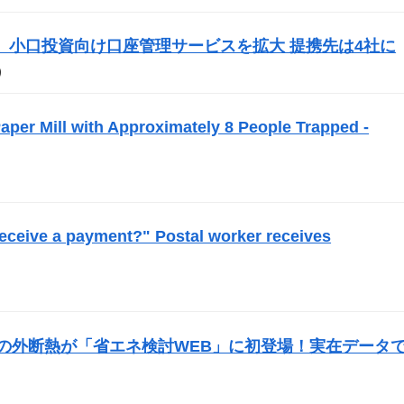
ecurities、小口投資向け口座管理サービスを拡大 提携先は4社に
）
per Mill with Approximately 8 People Trapped -
 receive a payment?" Postal worker receives
の外断熱が「省エネ検討WEB」に初登場！実在データ