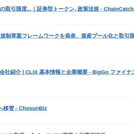
度...｜証券型トークン, 政策法規 - ChainCatch
）
次規制草案フレームワークを発表、資産プール化と取引
会社紹介 | CLIX 基本情報と企業概要 - BigGo ファイナ
管 - ChosunBiz
）