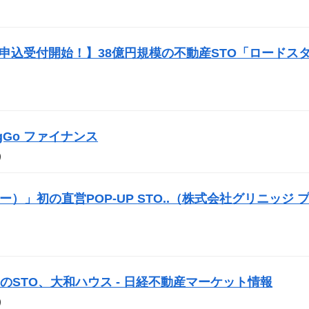
投資申込受付開始！】38億円規模の不動産
STO
「ロードス
BigGo ファイナンス
）
サー）」初の直営POP-UP
STO
..（株式会社グリニッジ 
初の
STO
、大和ハウス - 日経不動産マーケット情報
）