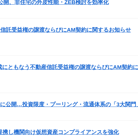
公開、非住宅の外皮性能・ZEB検討を効率化
）
信託受益権の譲渡ならびにAM契約に関するお知らせ
成にともなう不動産信託受益権の譲渡ならびにAM契約
に公開…投資限度・プーリング・流通体系の「3大関門
）
fyVASPと提携し機関向け仮想資産コンプライアンスを強化