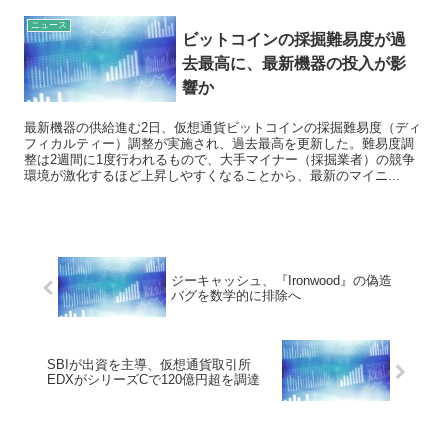
ニュース
ビットコインの採掘難易度が過
去最高に、最新機器の投入が影
響か
最新機器の供給進む2日、仮想通貨ビットコインの採掘難易度（ディ
フィカルティー）調整が実施され、過去最高を更新した。難易度調
整は2週間に1度行われるもので、大手マイナー（採掘業者）の競争
環境が激化するほど上昇しやすくなることから、最新のマイニ...
ジーキャッシュ、『Ironwood』の偽造
バグを数学的に排除へ
SBIが出資を主導、仮想通貨取引所
EDXがシリーズCで120億円超を調達