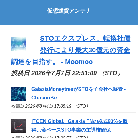
仮想通貨アンテナ
STO
エクスプレス、転換社債
発行により最大30億元の資金
調達を目指す。 - Moomoo
投稿日 2026年7月7日 22:51:09 （STO）
GalaxiaMoneytreeが
STO
を子会社へ移管 -
ChosunBiz
投稿日 2026年8月4日 17:08:19 （STO）
ITCEN Global、Galaxia FNの株式93%を取
得…金ベース
STO
事業の主導権確保
投稿日 2026年8月4日 17:00:57 （STO）