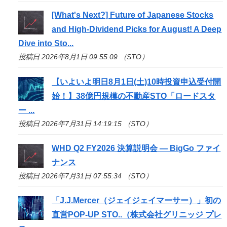
[What's Next?] Future of Japanese Stocks
and High-Dividend Picks for August! A Deep
Dive into
Sto
...
投稿日 2026年8月1日 09:55:09 （STO）
【いよいよ明日8月1日(土)10時投資申込受付開
始！】38億円規模の不動産
STO
「ロードスタ
ー ...
投稿日 2026年7月31日 14:19:15 （STO）
WHD Q2 FY2026 決算説明会 — BigGo ファイ
ナンス
投稿日 2026年7月31日 07:55:34 （STO）
「J.J.Mercer（ジェイジェイマーサー）」初の
直営POP-UP
STO
..（株式会社グリニッジ プレ