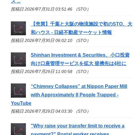
ス ...
投稿日 2026年7月31日 03:51:46 （STO）
【売買】千葉と大阪の物流施設で初の
STO
、大
和ハウス - 日経不動産マーケット情報
投稿日 2026年7月30日 06:02:10 （STO）
Shinhan Investment & Securities、小口投資
向け口座管理サービスを拡大 提携先は4社に
投稿日 2026年7月29日 11:00:58 （STO）
“Chimney Collapses” at Nippon Paper Mill
with Approximately 8 People Trapped -
YouTube
投稿日 2026年7月29日 04:03:30 （STO）
"Why raise your transfer limit to receive a
payment?" Postal worker receives