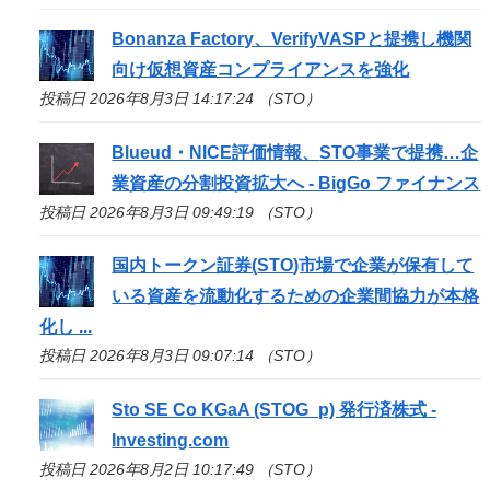
Bonanza Factory、VerifyVASPと提携し機関
向け仮想資産コンプライアンスを強化
投稿日 2026年8月3日 14:17:24 （STO）
Blueud・NICE評価情報、
STO
事業で提携…企
業資産の分割投資拡大へ - BigGo ファイナンス
投稿日 2026年8月3日 09:49:19 （STO）
国内トークン証券(
STO
)市場で企業が保有して
いる資産を流動化するための企業間協力が本格
化し ...
投稿日 2026年8月3日 09:07:14 （STO）
Sto
SE Co KGaA (STOG_p) 発行済株式 -
Investing.com
投稿日 2026年8月2日 10:17:49 （STO）