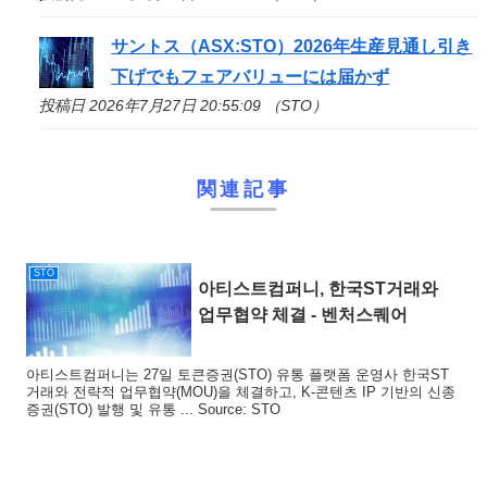
サントス（ASX:
STO
）2026年生産見通し引き
下げでもフェアバリューには届かず
投稿日 2026年7月27日 20:55:09 （STO）
関連記事
STO
아티스트컴퍼니, 한국ST거래와
업무협약 체결 - 벤처스퀘어
아티스트컴퍼니는 27일 토큰증권(STO) 유통 플랫폼 운영사 한국ST
거래와 전략적 업무협약(MOU)을 체결하고, K-콘텐츠 IP 기반의 신종
증권(STO) 발행 및 유통 ... Source: STO