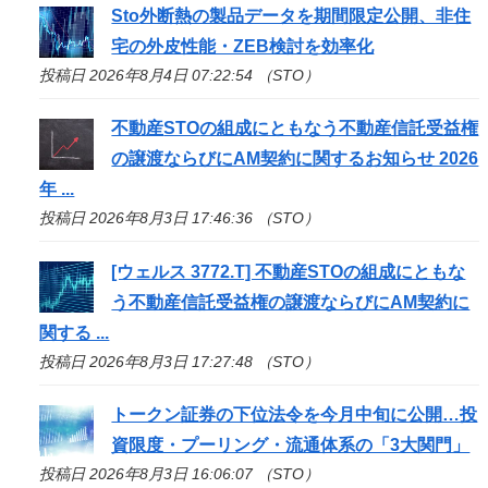
Sto
外断熱の製品データを期間限定公開、非住
宅の外皮性能・ZEB検討を効率化
投稿日 2026年8月4日 07:22:54 （STO）
不動産
STO
の組成にともなう不動産信託受益権
の譲渡ならびにAM契約に関するお知らせ 2026
年 ...
投稿日 2026年8月3日 17:46:36 （STO）
[ウェルス 3772.T] 不動産
STO
の組成にともな
う不動産信託受益権の譲渡ならびにAM契約に
関する ...
投稿日 2026年8月3日 17:27:48 （STO）
トークン証券の下位法令を今月中旬に公開…投
資限度・プーリング・流通体系の「3大関門」
投稿日 2026年8月3日 16:06:07 （STO）