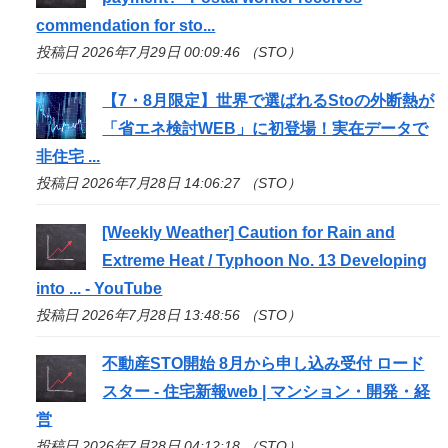
commendation for
sto
...
投稿日 2026年7月29日 00:09:46 （STO）
【7・8月限定】世界で選ばれる
Sto
の外断熱が
「省エネ検討WEB」に初登場！実在データで
非住宅 ...
投稿日 2026年7月28日 14:06:27 （STO）
[Weekly Weather] Caution for Rain and
Extreme Heat / Typhoon No. 13 Developing
into ... - YouTube
投稿日 2026年7月28日 13:48:56 （STO）
不動産
STO
開始 8月から申し込み受付 ロード
スター - 住宅新報web | マンション・開発・経
営
投稿日 2026年7月28日 04:12:18 （STO）