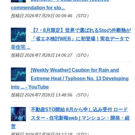
commendation for
sto
...
投稿日 2026年7月29日 00:09:46 （STO）
【7・8月限定】世界で選ばれる
Sto
の外断熱が
「省エネ検討WEB」に初登場！実在データで
非住宅 ...
投稿日 2026年7月28日 14:06:27 （STO）
[Weekly Weather] Caution for Rain and
Extreme Heat / Typhoon No. 13 Developing
into ... - YouTube
投稿日 2026年7月28日 13:48:56 （STO）
不動産
STO
開始 8月から申し込み受付 ロード
スター - 住宅新報web | マンション・開発・経
営
投稿日 2026年7月28日 04:12:18 （STO）