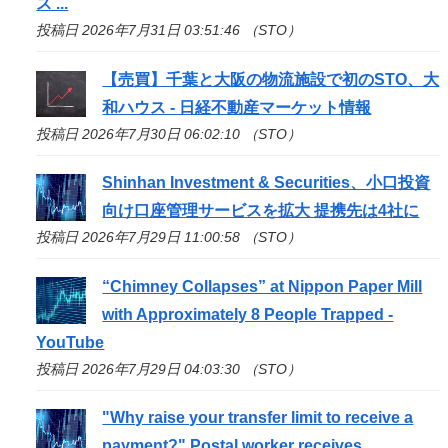
ス ...
投稿日 2026年7月31日 03:51:46 （STO）
【売買】千葉と大阪の物流施設で初の
STO
、大
和ハウス - 日経不動産マーケット情報
投稿日 2026年7月30日 06:02:10 （STO）
Shinhan Investment & Securities、小口投資
向け口座管理サービスを拡大 提携先は4社に
投稿日 2026年7月29日 11:00:58 （STO）
“Chimney Collapses” at Nippon Paper Mill
with Approximately 8 People Trapped -
YouTube
投稿日 2026年7月29日 04:03:30 （STO）
"Why raise your transfer limit to receive a
payment?" Postal worker receives