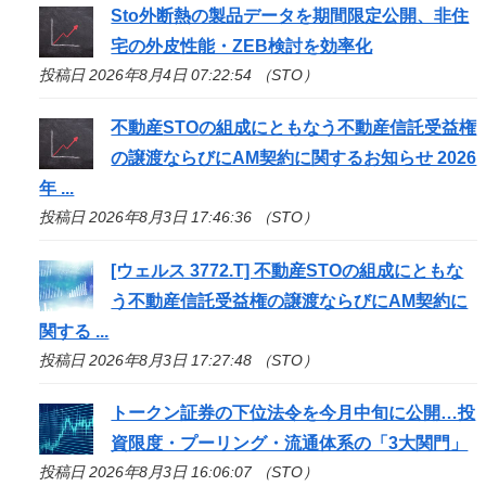
Sto
外断熱の製品データを期間限定公開、非住
宅の外皮性能・ZEB検討を効率化
投稿日 2026年8月4日 07:22:54 （STO）
不動産
STO
の組成にともなう不動産信託受益権
の譲渡ならびにAM契約に関するお知らせ 2026
年 ...
投稿日 2026年8月3日 17:46:36 （STO）
[ウェルス 3772.T] 不動産
STO
の組成にともな
う不動産信託受益権の譲渡ならびにAM契約に
関する ...
投稿日 2026年8月3日 17:27:48 （STO）
トークン証券の下位法令を今月中旬に公開…投
資限度・プーリング・流通体系の「3大関門」
投稿日 2026年8月3日 16:06:07 （STO）