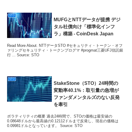
STO
MUFGとNTTデータが提携 デジ
タル社債向け「標準化インフ
ラ」構築 - CoinDesk Japan
Read More About. NTTデータSTO #セキュリティ・トークン・オフ
ァリングセキュリティ・トークンプログマ #progmat三菱UFJ信託銀
行 ... Source: STO
STO
StakeStone（
STO
）24時間の
変動率40.1%：取引量の急増が
ファンダメンタルズのない反発
を牽引
ボラティリティの概要 過去24時間で、STOの価格は最安値の
0.08648ドルから最高値の0.12112ドルまで反発し、現在の価格は
0.09981ドルとなっています。 Source: STO