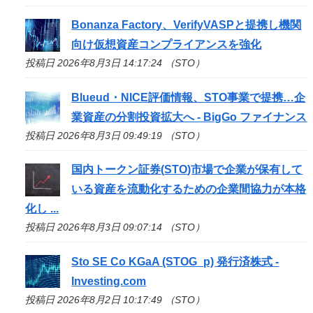
Bonanza Factory、VerifyVASPと提携し機関
向け仮想資産コンプライアンスを強化
投稿日 2026年8月3日 14:17:24 （STO）
Blueud・NICE評価情報、
STO
事業で提携…企
業資産の分割投資拡大へ - BigGo ファイナンス
投稿日 2026年8月3日 09:49:19 （STO）
国内トークン証券(
STO
)市場で企業が保有して
いる資産を流動化するための企業間協力が本格
化し ...
投稿日 2026年8月3日 09:07:14 （STO）
Sto
SE Co KGaA (STOG_p) 発行済株式 -
Investing.com
投稿日 2026年8月2日 10:17:49 （STO）