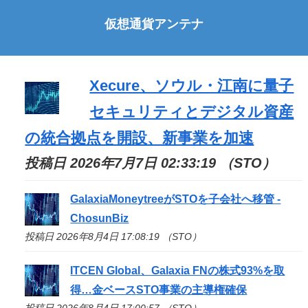
仮想通貨アンテナ
Xecure、ソウル・江南に量子
セキュリティとデジタル資産
の統合拠点を開設、新事業を加速
投稿日 2026年7月7日 02:33:19 （STO）
GalaxiaMoneytreeが
STO
を子会社へ移管 -
ChosunBiz
投稿日 2026年8月4日 17:08:19 （STO）
ITCEN Global、Galaxia FNの株式93%を取
得…金ベース
STO
事業の主導権確保
投稿日 2026年8月4日 17:00:57 （STO）