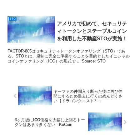
STO
アメリカで初めて、セキュリテ
ィトークンとステーブルコイン
を利用した不動産
STO
が実施！
FACTOR-805はセキュリティトークンオファリング（STO）であ
る。STOとは、規制に完全に準拠することを目的としたイニシャル
コインオファリング（ICO）の形式で ... Source: STO
キーファの仲間入り断った後に再び仲
間にするため過去に行くのめんどくさ
い【ドラゴンクエスト7 ...
6ヶ月後に
ICO
価格を大幅に上回るトー
クンはあまり多くない - KuCoin