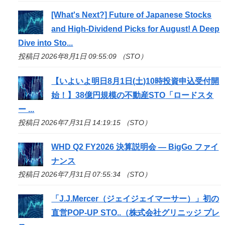
[What's Next?] Future of Japanese Stocks
and High-Dividend Picks for August! A Deep
Dive into
Sto
...
投稿日 2026年8月1日 09:55:09 （STO）
【いよいよ明日8月1日(土)10時投資申込受付開
始！】38億円規模の不動産
STO
「ロードスタ
ー ...
投稿日 2026年7月31日 14:19:15 （STO）
WHD Q2 FY2026 決算説明会 — BigGo ファイ
ナンス
投稿日 2026年7月31日 07:55:34 （STO）
「J.J.Mercer（ジェイジェイマーサー）」初の
直営POP-UP
STO
..（株式会社グリニッジ プレ