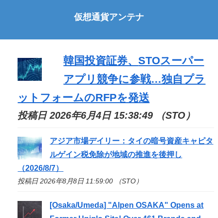
仮想通貨アンテナ
韓国投資証券、
STO
スーパー
アプリ競争に参戦…独自プラ
ットフォームのRFPを発送
投稿日 2026年6月4日 15:38:49 （STO）
アジア市場デイリー：タイの暗号資産キャピタ
ルゲイン税免除が地域の推進を後押し
（2026/8/7）
投稿日 2026年8月8日 11:59:00 （STO）
[Osaka/Umeda] "Alpen OSAKA" Opens at