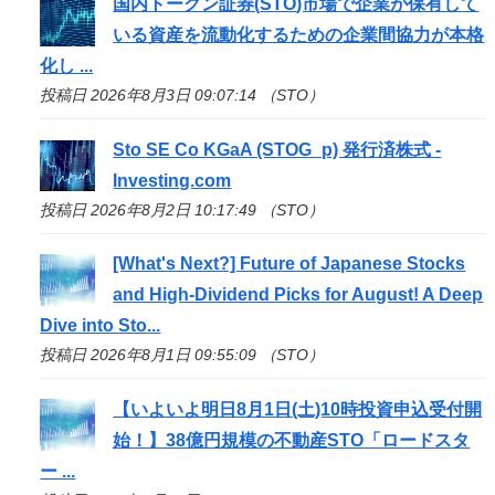
国内トークン証券(
STO
)市場で企業が保有して
いる資産を流動化するための企業間協力が本格
化し ...
投稿日 2026年8月3日 09:07:14 （STO）
Sto
SE Co KGaA (STOG_p) 発行済株式 -
Investing.com
投稿日 2026年8月2日 10:17:49 （STO）
[What's Next?] Future of Japanese Stocks
and High-Dividend Picks for August! A Deep
Dive into
Sto
...
投稿日 2026年8月1日 09:55:09 （STO）
【いよいよ明日8月1日(土)10時投資申込受付開
始！】38億円規模の不動産
STO
「ロードスタ
ー ...