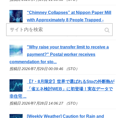
“Chimney Collapses” at Nippon Paper Mill
with Approximately 8 People Trapped -
YouTube
投稿日 2026年7月29日 04:03:30 （STO）
"Why raise your transfer limit to receive a
payment?" Postal worker receives
commendation for
sto
...
投稿日 2026年7月29日 00:09:46 （STO）
【7・8月限定】世界で選ばれる
Sto
の外断熱が
「省エネ検討WEB」に初登場！実在データで
非住宅 ...
投稿日 2026年7月28日 14:06:27 （STO）
[Weekly Weather] Caution for Rain and