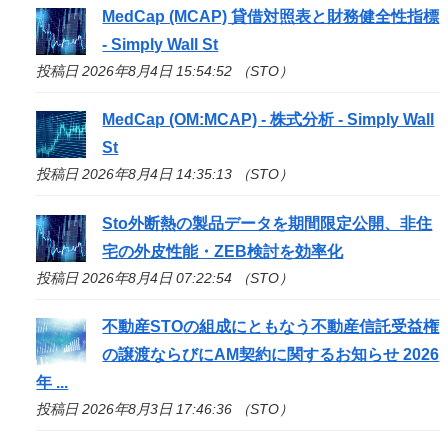
MedCap (MCAP) 貸借対照表と財務健全性指標
- Simply Wall St
投稿日 2026年8月4日 15:54:52 （STO）
MedCap (OM:MCAP) - 株式分析 - Simply Wall
St
投稿日 2026年8月4日 14:35:13 （STO）
Sto
外断熱の製品データを期間限定公開、非住
宅の外皮性能・ZEB検討を効率化
投稿日 2026年8月4日 07:22:54 （STO）
不動産
STO
の組成にともなう不動産信託受益権
の譲渡ならびにAM契約に関するお知らせ 2026
年 ...
投稿日 2026年8月3日 17:46:36 （STO）