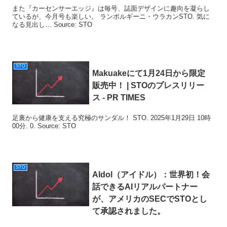
また『カーセンサーエッジ』は毎号、誌面デザインに趣向を凝らし
ているが、今月号も楽しい。 ランボルギーニ・ウラカンSTO. 気に
なる見出し… Source: STO
STO
Makuakeにて1月24日から限定
販売中！ |
STO
のプレスリリー
ス - PR TIMES
足裏から健康を支える究極のサンダル！ STO. 2025年1月29日 10時
00分. 0. Source: STO
STO
AIdol（アイドル）：世界初！会
話できるAIリアルパートナー
が、アメリカのSECで
STO
とし
て承認されました。