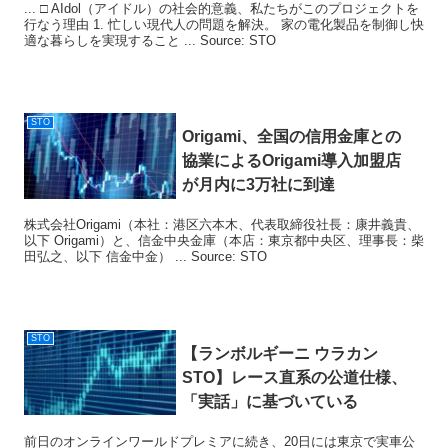
... □ AIdol（アイドル）の社会的意義、私たちがこのプロジェクトを
行なう理由 1. 忙しい現代人の問題を解決。 家の電化製品を制御し快
適な暮らしを実現すること ... Source: STO
STO
Origami、全国の信用金庫との
協業によるOrigami導入加盟店
が月内に3万社に到達
株式会社Origami（本社：港区六本木、代表取締役社長：康井義貴、
以下 Origami）と、信金中央金庫（本店：東京都中央区、理事長：柴
田弘之、以下 信金中金） ... Source: STO
STO
【ランボルギーニ ウラカン
STO
】レース直系の公道仕様、
「実話」に基づいている
前日のオンラインワールドプレミアに続き、20日には東京で実車公