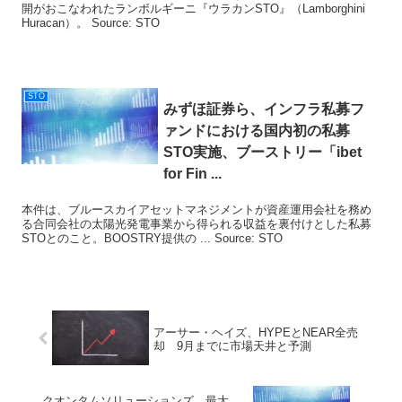
開がおこなわれたランボルギーニ『ウラカンSTO』（Lamborghini
Huracan）。 Source: STO
STO
みずほ証券ら、インフラ私募フ
ァンドにおける国内初の私募
STO
実施、ブーストリー「ibet
for Fin ...
本件は、ブルースカイアセットマネジメントが資産運用会社を務め
る合同会社の太陽光発電事業から得られる収益を裏付けとした私募
STOとのこと。BOOSTRY提供の ... Source: STO
アーサー・ヘイズ、HYPEとNEAR全売
却 9月までに市場天井と予測
クオンタムソリューションズ、最大