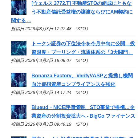
[ウェルス 3772.T] 不動産
STO
の組成にともな
う不動産信託受益権の譲渡ならびにAM契約に
関する ...
投稿日 2026年8月3日 17:27:48 （STO）
トークン証券の下位法令を今月中旬に公開…投
資限度・プーリング・流通体系の「3大関門」
投稿日 2026年8月3日 16:06:07 （STO）
Bonanza Factory、VerifyVASPと提携し機関
向け仮想資産コンプライアンスを強化
投稿日 2026年8月3日 14:17:24 （STO）
Blueud・NICE評価情報、
STO
事業で提携…企
業資産の分割投資拡大へ - BigGo ファイナンス
投稿日 2026年8月3日 09:49:19 （STO）