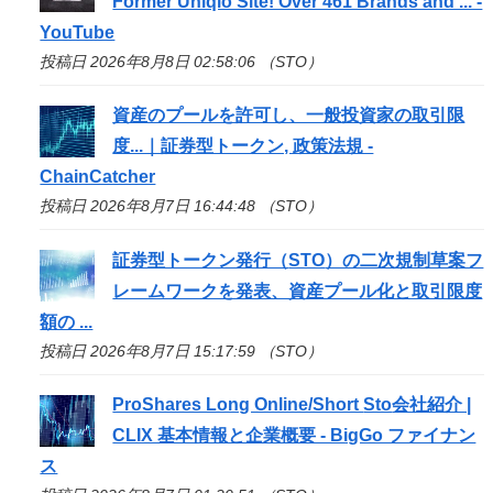
Former Uniqlo Site! Over 461 Brands and ... -
YouTube
投稿日 2026年8月8日 02:58:06 （STO）
資産のプールを許可し、一般投資家の取引限
度...｜証券型トークン, 政策法規 -
ChainCatcher
投稿日 2026年8月7日 16:44:48 （STO）
証券型トークン発行（
STO
）の二次規制草案フ
レームワークを発表、資産プール化と取引限度
額の ...
投稿日 2026年8月7日 15:17:59 （STO）
ProShares Long Online/Short
Sto
会社紹介 |
CLIX 基本情報と企業概要 - BigGo ファイナン
ス