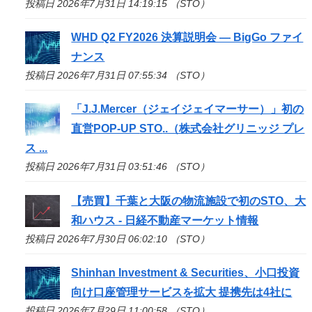
投稿日 2026年7月31日 14:19:15 （STO）
WHD Q2 FY2026 決算説明会 — BigGo ファイ
ナンス
投稿日 2026年7月31日 07:55:34 （STO）
「J.J.Mercer（ジェイジェイマーサー）」初の
直営POP-UP
STO
..（株式会社グリニッジ プレ
ス ...
投稿日 2026年7月31日 03:51:46 （STO）
【売買】千葉と大阪の物流施設で初の
STO
、大
和ハウス - 日経不動産マーケット情報
投稿日 2026年7月30日 06:02:10 （STO）
Shinhan Investment & Securities、小口投資
向け口座管理サービスを拡大 提携先は4社に
投稿日 2026年7月29日 11:00:58 （STO）