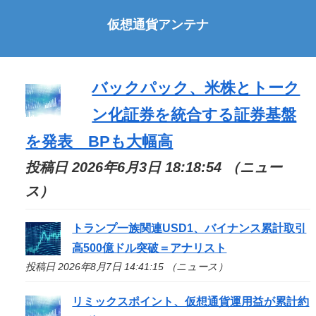
仮想通貨アンテナ
バックパック、米株とトーク
ン化証券を統合する証券基盤
を発表 BPも大幅高
投稿日 2026年6月3日 18:18:54 （ニュー
ス）
トランプ一族関連USD1、バイナンス累計取引
高500億ドル突破＝アナリスト
投稿日 2026年8月7日 14:41:15 （ニュース）
リミックスポイント、仮想通貨運用益が累計約