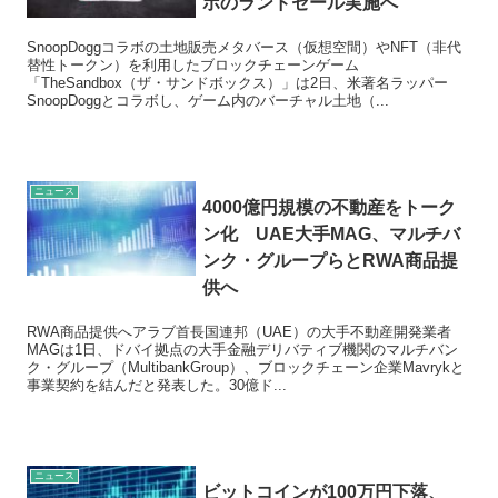
ボのランドセール実施へ
SnoopDoggコラボの土地販売メタバース（仮想空間）やNFT（非代
替性トークン）を利用したブロックチェーンゲーム
「TheSandbox（ザ・サンドボックス）」は2日、米著名ラッパー
SnoopDoggとコラボし、ゲーム内のバーチャル土地（...
ニュース
4000億円規模の不動産をトーク
ン化 UAE大手MAG、マルチバ
ンク・グループらとRWA商品提
供へ
RWA商品提供へアラブ首長国連邦（UAE）の大手不動産開発業者
MAGは1日、ドバイ拠点の大手金融デリバティブ機関のマルチバン
ク・グループ（MultibankGroup）、ブロックチェーン企業Mavrykと
事業契約を結んだと発表した。30億ド...
ニュース
ビットコインが100万円下落、