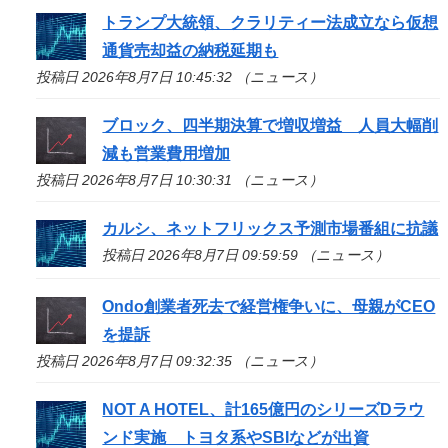
トランプ大統領、クラリティー法成立なら仮想
通貨売却益の納税延期も
投稿日 2026年8月7日 10:45:32 （ニュース）
ブロック、四半期決算で増収増益 人員大幅削
減も営業費用増加
投稿日 2026年8月7日 10:30:31 （ニュース）
カルシ、ネットフリックス予測市場番組に抗議
投稿日 2026年8月7日 09:59:59 （ニュース）
Ondo創業者死去で経営権争いに、母親がCEO
を提訴
投稿日 2026年8月7日 09:32:35 （ニュース）
NOT A HOTEL、計165億円のシリーズDラウ
ンド実施 トヨタ系やSBIなどが出資