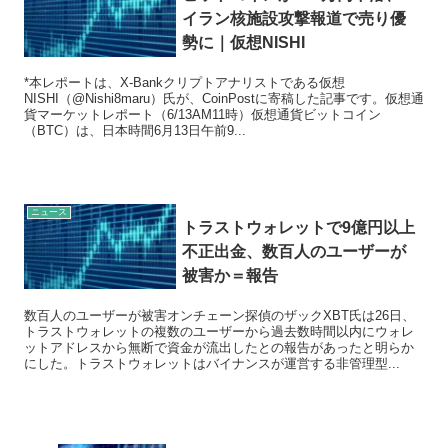
イラン核施設攻撃報道で売り優
勢に｜仮想NISHI
*本レポートは、X-Bankクリプトアナリストである仮想
NISHI（@Nishi8maru）氏が、CoinPostに寄稿した記事です。仮想通
貨マーケットレポート（6/13AM11時）仮想通貨ビットコイン
（BTC）は、日本時間6月13日午前9...
ニュース
トラストウォレットで9億円以上
不正出金、数百人のユーザーが
被害か＝報告
数百人のユーザーが被害オンチェーン探偵のザックXBT氏は26日、
トラストウォレットの複数のユーザーから過去数時間以内にウォレ
ットアドレスから無断で資金が流出したとの報告があったと明らか
にした。トラストウォレットはバイナンスが運営する非管理型...