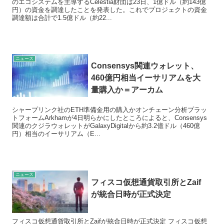
のエコシステムを主導するCelestia財団は23日、1億ドル（約143億
円）の資金を調達したことを発表した。これでプロジェクトの資金
調達額は合計で1.5億ドル（約22...
ニュース
Consensys関連ウォレット、
460億円相当イーサリアムを大
量購入か＝アーカム
シャープリンク社のETH準備金用の購入かオンチェーン分析プラッ
トフォームArkhamが4日明らかにしたところによると、Consensys
関連のクジラウォレットがGalaxyDigitalから約3.2億ドル（460億
円）相当のイーサリアム（E...
ニュース
フィスコ仮想通貨取引所とZaif
が統合日時が正式決定
フィスコ仮想通貨取引所とZaifが統合日時が正式決定 フィスコ仮想