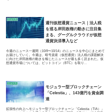
ニュース
週刊仮想通貨ニュース｜法人税
を巡る岸田政権の動きに注目集
まる、グーグルクラウドが仮想
通貨決済導入など
今週のニュース一週間（10/8〜10/14）のニュースを中心にまとめて
お届けしていく。今週は、暗号資産（仮想通貨）法人税の課題解決
に向けた岸田政権の動きを報じたニュースが最も多く読まれた。仮
想通貨市場については、ビットコイン（BTC）を取り...
ニュース
モジュラー型ブロックチェーン
「Celestia」、143億円を資金調
達
拡張性の向上へモジュラー型ブロックチェーン「Celestia（TIA）」