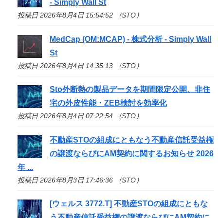
- Simply Wall St
投稿日 2026年8月4日 15:54:52 （STO）
MedCap (OM:MCAP) - 株式分析 - Simply Wall
St
投稿日 2026年8月4日 14:35:13 （STO）
Sto
外断熱の製品データを期間限定公開、非住
宅の外皮性能・ZEB検討を効率化
投稿日 2026年8月4日 07:22:54 （STO）
不動産
STO
の組成にともなう不動産信託受益権
の譲渡ならびにAM契約に関するお知らせ 2026
年 ...
投稿日 2026年8月3日 17:46:36 （STO）
[ウェルス 3772.T] 不動産
STO
の組成にともな
う不動産信託受益権の譲渡ならびにAM契約に