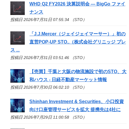
WHD Q2 FY2026 決算説明会 — BigGo ファイ
ナンス
投稿日 2026年7月31日 07:55:34 （STO）
「J.J.Mercer（ジェイジェイマーサー）」初の
直営POP-UP
STO
..（株式会社グリニッジ プレ
ス ...
投稿日 2026年7月31日 03:51:46 （STO）
【売買】千葉と大阪の物流施設で初の
STO
、大
和ハウス - 日経不動産マーケット情報
投稿日 2026年7月30日 06:02:10 （STO）
Shinhan Investment & Securities、小口投資
向け口座管理サービスを拡大 提携先は4社に
投稿日 2026年7月29日 11:00:58 （STO）