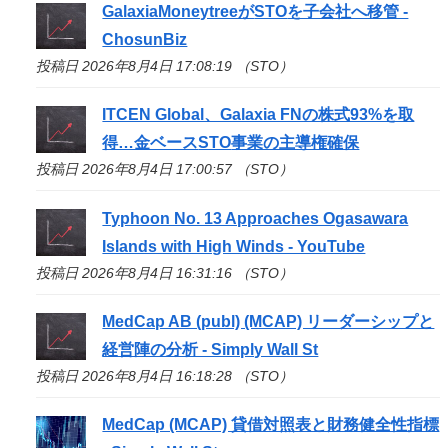
GalaxiaMoneytreeが
STO
を子会社へ移管 -
ChosunBiz
投稿日 2026年8月4日 17:08:19 （STO）
ITCEN Global、Galaxia FNの株式93%を取
得…金ベース
STO
事業の主導権確保
投稿日 2026年8月4日 17:00:57 （STO）
Typhoon No. 13 Approaches Ogasawara
Islands with High Winds - YouTube
投稿日 2026年8月4日 16:31:16 （STO）
MedCap AB (publ) (MCAP) リーダーシップと
経営陣の分析 - Simply Wall St
投稿日 2026年8月4日 16:18:28 （STO）
MedCap (MCAP) 貸借対照表と財務健全性指標