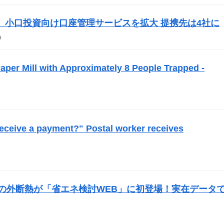
ecurities、小口投資向け口座管理サービスを拡大 提携先は4社に
）
per Mill with Approximately 8 People Trapped -
 receive a payment?" Postal worker receives
の外断熱が「省エネ検討WEB」に初登場！実在データ