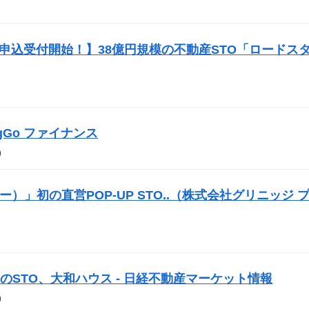
投資申込受付開始！】38億円規模の不動産
STO
「ロードス
BigGo ファイナンス
）
サー）」初の直営POP-UP
STO
..（株式会社グリニッジ 
初の
STO
、大和ハウス - 日経不動産マーケット情報
）