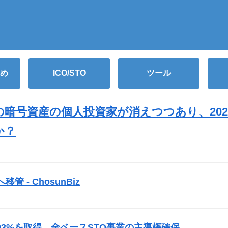
め
ICO/STO
ツール
暗号資産の個人投資家が消えつつあり、202
か？
）
管 - ChosunBiz
）
の株式93%を取得…金ベース
STO
事業の主導権確保