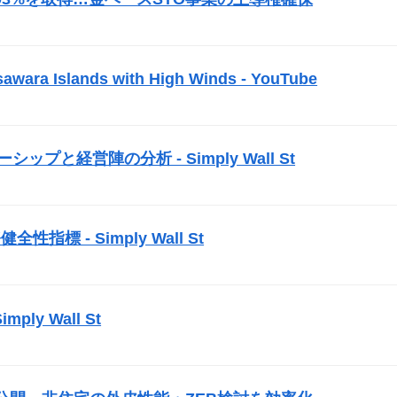
）
awara Islands with High Winds - YouTube
）
ーダーシップと経営陣の分析 - Simply Wall St
）
性指標 - Simply Wall St
）
mply Wall St
）