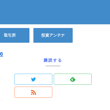
取引所
投資アンテナ
6
購読する