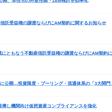
公開、非住宅の外皮性能・ZEB検討を効率化
）
信託受益権の譲渡ならびにAM契約に関するお知らせ
成にともなう不動産信託受益権の譲渡ならびにAM契約
に公開…投資限度・プーリング・流通体系の「3大関門
）
fyVASPと提携し機関向け仮想資産コンプライアンスを強化