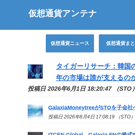
仮想通貨アンテナ
仮想通貨ニュース
仮想通貨まと
タイガーリサーチ：韓国の
年の市場は誰が支えるの
投稿日 2026年6月1日 18:20:47 （STO
GalaxiaMoneytreeが
STO
を子会社へ移
投稿日 2026年8月4日 17:08:19 （STO
ITCEN Global、Galaxia FN