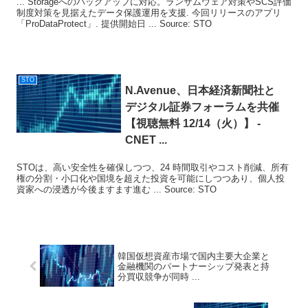
... Storageへのバックアップに対応。ランサムウェア対策やSCS評価
制度対策を見据えたデータ保護運用を支援. 今回リリースのアプリ
「ProDataProtect」. 提供開始日 ... Source: STO
STO
N.Avenue、日本経済新聞社と
デジタル証券フォーラムを共催
【視聴無料 12/14（火）】 -
CNET ...
STOは、高い安全性を確保しつつ、24 時間取引やコスト削減、所有
権の分割・小口化や国境を超えた投資を可能にしつつあり、個人投
資家への浸透が今後ますます進む ... Source: STO
韓国仮想資産市場で国内主要大企業と
金融機関のパートナーシップ発表と持
分買収競争が同時 ...