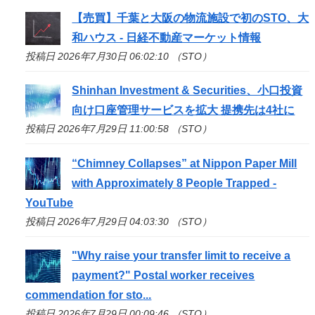
【売買】千葉と大阪の物流施設で初の
STO
、大
和ハウス - 日経不動産マーケット情報
投稿日 2026年7月30日 06:02:10 （STO）
Shinhan Investment & Securities、小口投資
向け口座管理サービスを拡大 提携先は4社に
投稿日 2026年7月29日 11:00:58 （STO）
“Chimney Collapses” at Nippon Paper Mill
with Approximately 8 People Trapped -
YouTube
投稿日 2026年7月29日 04:03:30 （STO）
"Why raise your transfer limit to receive a
payment?" Postal worker receives
commendation for
sto
...
投稿日 2026年7月29日 00:09:46 （STO）