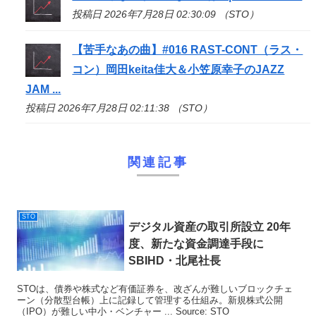
投稿日 2026年7月28日 02:30:09 （STO）
【苦手なあの曲】#016 RAST-CONT（ラス・
コン）岡田keita佳大＆小笠原幸子のJAZZ
JAM ...
投稿日 2026年7月28日 02:11:38 （STO）
関連記事
STO
デジタル資産の取引所設立 20年
度、新たな資金調達手段に
SBIHD・北尾社長
STOは、債券や株式など有価証券を、改ざんが難しいブロックチェ
ーン（分散型台帳）上に記録して管理する仕組み。新規株式公開
（IPO）が難しい中小・ベンチャー ... Source: STO