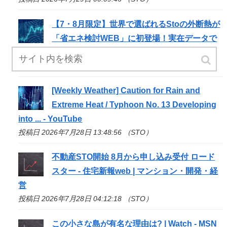
【7・8月限定】世界で選ばれる
Sto
の外断熱が
「省エネ検討WEB」に初登場！実在データで
非住宅 ...
投稿日 2026年7月28日 14:06:27 （STO）
[Weekly Weather] Caution for Rain and
Extreme Heat / Typhoon No. 13 Developing
into ... - YouTube
投稿日 2026年7月28日 13:48:56 （STO）
不動産
STO
開始 8月から申し込み受付 ロード
スター - 住宅新報web | マンション・開発・経
営
投稿日 2026年7月28日 04:12:18 （STO）
この小さな島が有名な理由は? | Watch - MSN