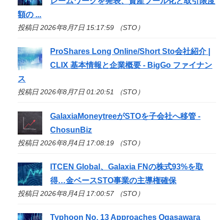
レームワークを発表、資産プール化と取引限度
額の ...
投稿日 2026年8月7日 15:17:59 （STO）
ProShares Long Online/Short
Sto
会社紹介 |
CLIX 基本情報と企業概要 - BigGo ファイナン
ス
投稿日 2026年8月7日 01:20:51 （STO）
GalaxiaMoneytreeが
STO
を子会社へ移管 -
ChosunBiz
投稿日 2026年8月4日 17:08:19 （STO）
ITCEN Global、Galaxia FNの株式93%を取
得…金ベース
STO
事業の主導権確保
投稿日 2026年8月4日 17:00:57 （STO）
Typhoon No. 13 Approaches Ogasawara