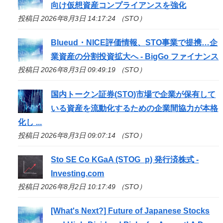
向け仮想資産コンプライアンスを強化
投稿日 2026年8月3日 14:17:24 （STO）
Blueud・NICE評価情報、
STO
事業で提携…企
業資産の分割投資拡大へ - BigGo ファイナンス
投稿日 2026年8月3日 09:49:19 （STO）
国内トークン証券(
STO
)市場で企業が保有して
いる資産を流動化するための企業間協力が本格
化し ...
投稿日 2026年8月3日 09:07:14 （STO）
Sto
SE Co KGaA (STOG_p) 発行済株式 -
Investing.com
投稿日 2026年8月2日 10:17:49 （STO）
[What's Next?] Future of Japanese Stocks