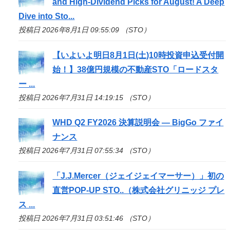
and High-Dividend Picks for August! A Deep
Dive into
Sto
...
投稿日 2026年8月1日 09:55:09 （STO）
【いよいよ明日8月1日(土)10時投資申込受付開
始！】38億円規模の不動産
STO
「ロードスタ
ー ...
投稿日 2026年7月31日 14:19:15 （STO）
WHD Q2 FY2026 決算説明会 — BigGo ファイ
ナンス
投稿日 2026年7月31日 07:55:34 （STO）
「J.J.Mercer（ジェイジェイマーサー）」初の
直営POP-UP
STO
..（株式会社グリニッジ プレ
ス ...
投稿日 2026年7月31日 03:51:46 （STO）