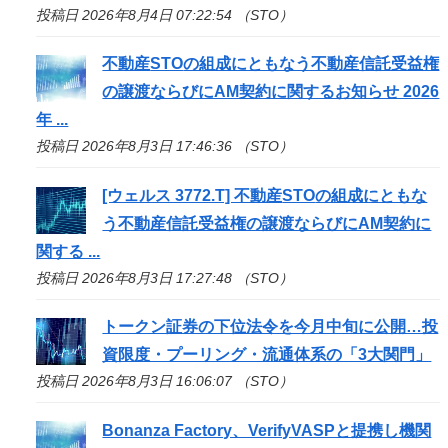
投稿日 2026年8月4日 07:22:54 （STO）
不動産
STO
の組成にともなう不動産信託受益権
の譲渡ならびにAM契約に関するお知らせ 2026
年 ...
投稿日 2026年8月3日 17:46:36 （STO）
[ウェルス 3772.T] 不動産
STO
の組成にともな
う不動産信託受益権の譲渡ならびにAM契約に
関する ...
投稿日 2026年8月3日 17:27:48 （STO）
トークン証券の下位法令を今月中旬に公開…投
資限度・プーリング・流通体系の「3大関門」
投稿日 2026年8月3日 16:06:07 （STO）
Bonanza Factory、VerifyVASPと提携し機関