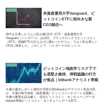
ニュース
米資産運用大手Vanguard、ビ
ットコインETFに前向きな新
CEO就任へ
IBITを主導したラムジ氏が新CEOへETF・資産運用大手
Vanguard（バンガード）は14日、ブラックロックでビットコイン
（BTC）現物ETFの立ち上げに携わったサリム・ラムジ氏を新しい
CEOに指名した。このことで、バンガードのビットコ...
ニュース
ビットコイン地政学リスク下で
も底堅さ維持、停戦協議の行方
が焦点｜bitbankアナリスト寄稿
今週の週次レポート国内大手取引所bitbankのアナリスト長谷川氏
が、今週の暗号資産（仮想通貨）ビットコインチャートを図解し、
今後の展望を読み解く。目次ビットコイン・オンチェーンデータ
bitbank寄稿ビットコイン・オンチェーンデータBTC...