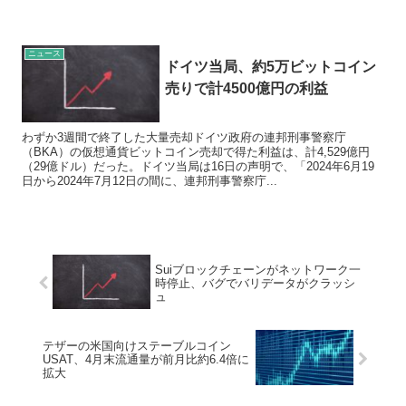
ニュース
ドイツ当局、約5万ビットコイン
売りで計4500億円の利益
わずか3週間で終了した大量売却ドイツ政府の連邦刑事警察庁
（BKA）の仮想通貨ビットコイン売却で得た利益は、計4,529億円
（29億ドル）だった。ドイツ当局は16日の声明で、「2024年6月19
日から2024年7月12日の間に、連邦刑事警察庁...
Suiブロックチェーンがネットワーク一
時停止、バグでバリデータがクラッシ
ュ
テザーの米国向けステーブルコイン
USAT、4月末流通量が前月比約6.4倍に
拡大