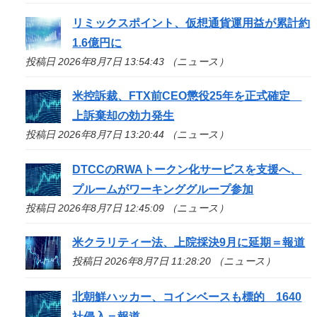
リミックスポイント、仮想通貨運用益が累計約
1.6億円に
投稿日 2026年8月7日 13:54:43 （ニュース）
米控訴裁、FTX前CEO懲役25年を正式確定
上訴棄却の効力発生
投稿日 2026年8月7日 13:20:44 （ニュース）
DTCCのRWAトークン化サービスを支援へ、
プルームがワーキンググループ参加
投稿日 2026年8月7日 12:45:09 （ニュース）
米クラリティー法、上院採決9月に延期＝報道
投稿日 2026年8月7日 11:28:20 （ニュース）
北朝鮮ハッカー、コインベースも標的 1640
社侵入＝報道