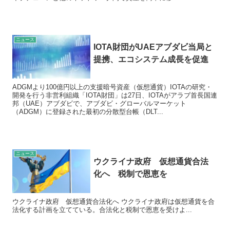
ニュース
IOTA財団がUAEアブダビ当局と
提携、エコシステム成長を促進
ADGMより100億円以上の支援暗号資産（仮想通貨）IOTAの研究・
開発を行う非営利組織「IOTA財団」は27日、IOTAがアラブ首長国連
邦（UAE）アブダビで、アブダビ・グローバルマーケット
（ADGM）に登録された最初の分散型台帳（DLT...
ニュース
ウクライナ政府 仮想通貨合法
化へ 税制で恩恵を
ウクライナ政府 仮想通貨合法化へ ウクライナ政府は仮想通貨を合
法化する計画を立てている。合法化と税制で恩恵を受けよ...