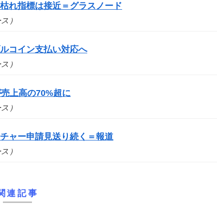
売り枯れ指標は接近＝グラスノード
ュース）
ブルコイン支払い対応へ
ュース）
売上高の70%超に
ュース）
ーチャー申請見送り続く＝報道
ュース）
関連記事