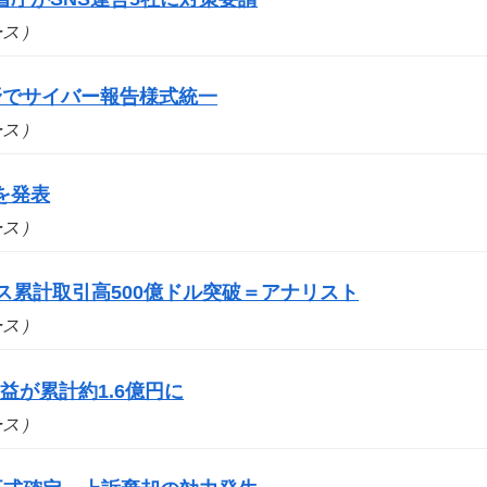
ュース）
野でサイバー報告様式統一
ュース）
を発表
ュース）
ス累計取引高500億ドル突破＝アナリスト
ュース）
が累計約1.6億円に
ュース）