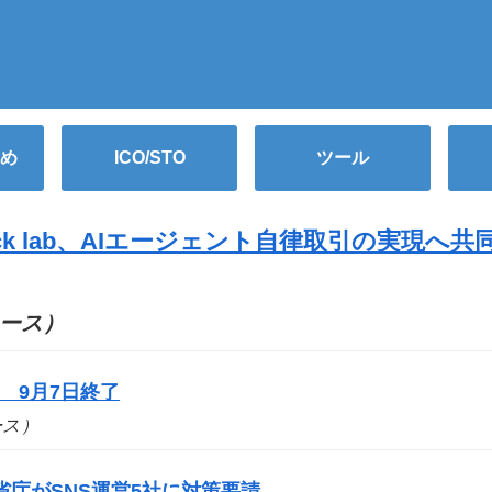
め
ICO/STO
ツール
ck lab、AIエージェント自律取引の実現へ共
ニュース）
 9月7日終了
ュース）
庁がSNS運営5社に対策要請