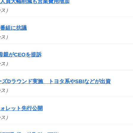
 人員大幅削減も営業費用増加
ュース）
場番組に抗議
ュース）
母親がCEOを提訴
ュース）
シリーズDラウンド実施 トヨタ系やSBIなどが出資
ュース）
ウォレット先行公開
ュース）