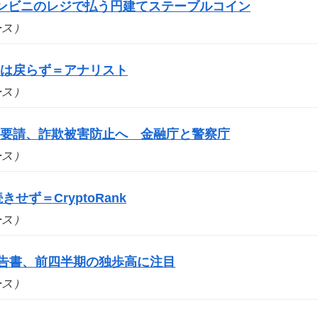
コンビニのレジで払う円建てステーブルコイン
ュース）
要は戻らず＝アナリスト
ュース）
を要請、詐欺被害防止へ 金融庁と警察庁
ュース）
せず＝CryptoRank
ュース）
報告書、前四半期の独歩高に注目
ュース）