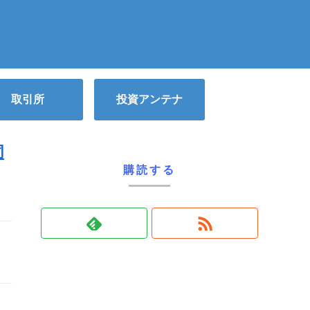
取引所
投資アンテナ
同
購読する