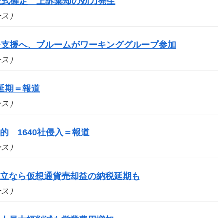
を正式確定 上訴棄却の効力発生
ュース）
スを支援へ、プルームがワーキンググループ参加
ュース）
延期＝報道
ュース）
 1640社侵入＝報道
ュース）
成立なら仮想通貨売却益の納税延期も
ュース）