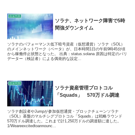
ニュース
ソラナ、ネットワーク障害で5時
間強ダウンタイム
ソラナのパフォーマンス低下暗号資産（仮想通貨）ソラナ（SOL）
のメインネットワーク（ベータ）が、日本時間1日の午前9時45分頃
から稼働停止状態となった。 出典：status.solana 原因は特定のバリ
データー（検証者）による偶発的な設定...
ニュース
ソラナ資産管理プロトコル
「Squads」 570万ドル調達
ソラナ創設者やJumpが参加仮想通貨・ブロックチェーンソラナ
（SOL）基盤のマルチシグプロトコル「Squads」は戦略ラウンド
570万ドル調達した。これまで計1,250万ドルの調達額に達した。
1/Weareexcitedtoannounc...