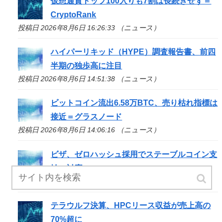
仮想通貨トップ100入りも7割は長続きせず＝
CryptoRank
投稿日 2026年8月6日 16:26:33 （ニュース）
ハイパーリキッド（HYPE）調査報告書、前四
半期の独歩高に注目
投稿日 2026年8月6日 14:51:38 （ニュース）
ビットコイン流出6.58万BTC、売り枯れ指標は
接近＝グラスノード
投稿日 2026年8月6日 14:06:16 （ニュース）
ビザ、ゼロハッシュ採用でステーブルコイン支
払い対応へ
投稿日 2026年8月6日 13:50:51 （ニュース）
テラウルフ決算、HPCリース収益が売上高の
70%超に