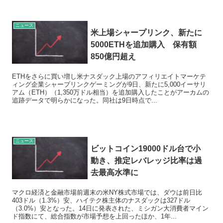
ニュース
米上場シャープリンク、新たに
5000ETHを追加購入 保有額
850億円超え
ETHをさらに買い増し米ナスダック上場のアフィリエイトマーケテ
ィング企業シャープリンクゲーミングが9日、新たに5,000イーサリ
アム（ETH）（1,350万ドル相当）を追加購入したことがアーカムの
追跡データで明らかになった。同社は9日時点で...
ニュース
ビットコイン19000ドル台で小
動き、推定レバレッジ比率は過
去最高水準に
マクロ経済と金融市場前週末の米NY株式市場では、ダウは前日比
403ドル（1.3%）安、ハイテク株主体のナスダックは327ドル
（3.0%）安となった。14日に発表された、ミシガン大消費者マイン
ド指数にて、総合指数が市場予想を上回ったほか、1年...