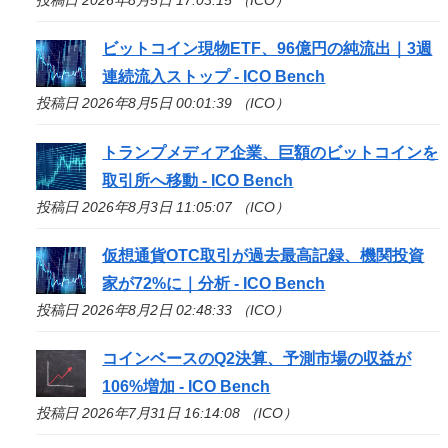
ビットコイン現物ETF、96億円の純流出｜3週
連続流入ストップ -
ICO
Bench
投稿日 2026年8月5日 00:01:39 （ICO）
トランプメディア企業、巨額のビットコインを
取引所へ移動 -
ICO
Bench
投稿日 2026年8月3日 11:05:07 （ICO）
仮想通貨OTC取引が過去最高記録、機関投資
家が72%に｜分析 -
ICO
Bench
投稿日 2026年8月2日 02:48:33 （ICO）
コインベースのQ2決算、予測市場の収益が
106%増加 -
ICO
Bench
投稿日 2026年7月31日 16:14:08 （ICO）