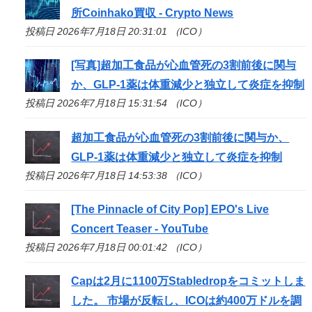
所Coinhako買収 - Crypto News
投稿日 2026年7月18日 20:31:01 （ICO）
[写真]超加工食品が心血管死の3割前後に関与
か、GLP-1薬は体重減少と独立して炎症を抑制
投稿日 2026年7月18日 15:31:54 （ICO）
超加工食品が心血管死の3割前後に関与か、
GLP-1薬は体重減少と独立して炎症を抑制
投稿日 2026年7月18日 14:53:38 （ICO）
[The Pinnacle of City Pop] EPO's Live
Concert Teaser - YouTube
投稿日 2026年7月18日 00:01:42 （ICO）
Capは2月に1100万Stabledropをコミットしま
した。 市場が反転し、
ICO
は約400万ドルを調