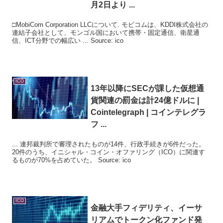
月2日より ...
□MobiCom Corporation LLCについて. モビコムは、KDDI株式会社の
連結子会社として、モンゴル国において携帯・固定通信、衛星通
信、ICT分野での幅広い ... Source: ico
ICO
13年以降にSECが課した仮想通
貨関連の罰金は計24億ドルに |
Cointelegraph | コインテレグラ
フ ...
... 連邦裁判所で審理されたものが14件、行政手続きが6件だった。
20件のうち、イニシャル・コイン・オファリング（ICO）に関連す
るものが70%を占めていた。 Source: ico
ICO
金融大手フィデリティ、イーサ
リアムでトークン化ファンド発