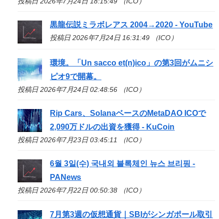
投稿日 2026年7月24日 18:15:49 （ICO）
黒龍伝説ミラボレアス 2004→2020 - YouTube
投稿日 2026年7月24日 16:31:49 （ICO）
環境。「Un sacco et(n)
ico
」の第3回がムニシ
ピオ9で開幕。
投稿日 2026年7月24日 02:48:56 （ICO）
Rip Cars、SolanaベースのMetaDAO
ICO
で
2,090万ドルの出資を獲得 - KuCoin
投稿日 2026年7月23日 03:45:11 （ICO）
6월 3일(수) 국내외 블록체인 뉴스 브리핑 -
PANews
投稿日 2026年7月22日 00:50:38 （ICO）
7月第3週の仮想通貨｜SBIがシンガポール取引