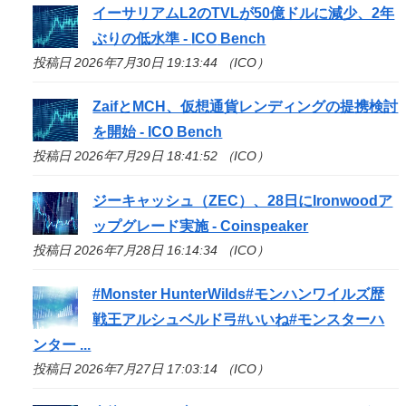
イーサリアムL2のTVLが50億ドルに減少、2年
ぶりの低水準 -
ICO
Bench
投稿日 2026年7月30日 19:13:44 （ICO）
ZaifとMCH、仮想通貨レンディングの提携検討
を開始 -
ICO
Bench
投稿日 2026年7月29日 18:41:52 （ICO）
ジーキャッシュ（ZEC）、28日にIronwoodア
ップグレード実施 - Coinspeaker
投稿日 2026年7月28日 16:14:34 （ICO）
#Monster HunterWilds#モンハンワイルズ歴
戦王アルシュベルド弓#いいね#モンスターハ
ンター ...
投稿日 2026年7月27日 17:03:14 （ICO）