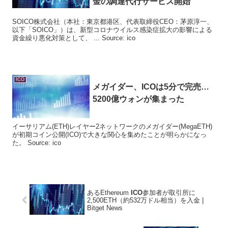
金の調達代行サービス開始
SOICO株式会社（本社：東京都港区、代表取締役CEO：茅原淳一、
以下「SOICO」）は、新型コロナウイルス感染症拡大の影響による
資金繰り悪化対策として、 ... Source: ico
ICO
メガイダー、
ICO
は5分で完売…
5200億ウォンが集まった
イーサリアム(ETH)レイヤー2ネットワークのメガイダー(MegaETH)
が初期コイン公開(ICO)で大きな関心を集めたことが明らかになっ
た。 Source: ico
あるEthereum
ICO
参加者が取引所に
2,500ETH（約532万ドル相当）を入金 |
Bitget News