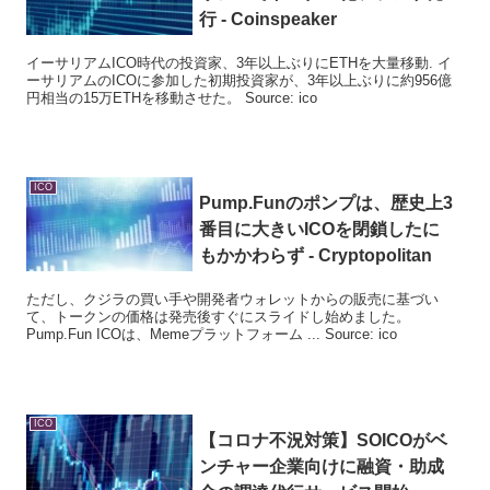
行 - Coinspeaker
イーサリアムICO時代の投資家、3年以上ぶりにETHを大量移動. イ
ーサリアムのICOに参加した初期投資家が、3年以上ぶりに約956億
円相当の15万ETHを移動させた。 Source: ico
ICO
Pump.Funのポンプは、歴史上3
番目に大きい
ICO
を閉鎖したに
もかかわらず - Cryptopolitan
ただし、クジラの買い手や開発者ウォレットからの販売に基づい
て、トークンの価格は発売後すぐにスライドし始めました。
Pump.Fun ICOは、Memeプラットフォーム ... Source: ico
ICO
【コロナ不況対策】SOICOがベ
ンチャー企業向けに融資・助成