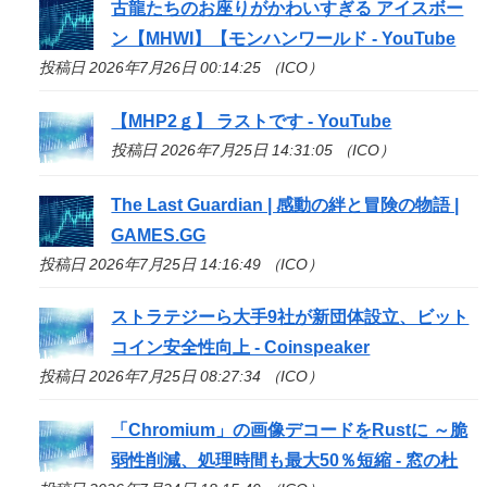
古龍たちのお座りがかわいすぎる アイスボー
ン【MHWI】【モンハンワールド - YouTube
投稿日 2026年7月26日 00:14:25 （ICO）
【MHP2ｇ】 ラストです - YouTube
投稿日 2026年7月25日 14:31:05 （ICO）
The Last Guardian | 感動の絆と冒険の物語 |
GAMES.GG
投稿日 2026年7月25日 14:16:49 （ICO）
ストラテジーら大手9社が新団体設立、ビット
コイン安全性向上 - Coinspeaker
投稿日 2026年7月25日 08:27:34 （ICO）
「Chromium」の画像デコードをRustに ～脆
弱性削減、処理時間も最大50％短縮 - 窓の杜