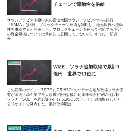
チェーンで流動性を供給
サウジアラビア中銀中東の産油大国サウジアラビアの中央銀行
「SAMA」は8日、ブロックチェーン技術を利用し、地元銀行へ流動
性を供給すると発表した。ブロックチェーンを使って供給する予定
の資金規模については具体的に公開していないが、すでに一部資
金...
ニュース
WIZE、ソラナ追加取得で累計9
億円 世界で11位に
この記事のポイント7月7日に7,519SOLのソラナを追加取得ソラナ保
有が国内上場企業で最大規模9億円規模に到達株式会社WIZEは7日、
ソラナ（SOL）を約1億円分（7,519SOLのソラナ）追加取得したと
公式サイトで発表した。累計取得額は...
ニュース