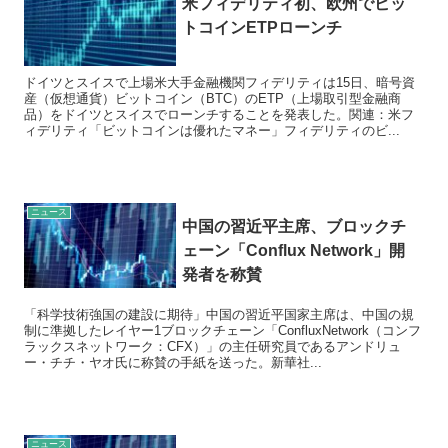
米フィデリティ初、欧州でビッ
トコインETPローンチ
ドイツとスイスで上場米大手金融機関フィデリティは15日、暗号資
産（仮想通貨）ビットコイン（BTC）のETP（上場取引型金融商
品）をドイツとスイスでローンチすることを発表した。関連：米フ
ィデリティ「ビットコインは優れたマネー」フィデリティのビ...
ニュース
中国の習近平主席、ブロックチ
ェーン「Conflux Network」開
発者を称賛
「科学技術強国の建設に期待」中国の習近平国家主席は、中国の規
制に準拠したレイヤー1ブロックチェーン「ConfluxNetwork（コンフ
ラックスネットワーク：CFX）」の主任研究員であるアンドリュ
ー・チチ・ヤオ氏に称賛の手紙を送った。新華社...
ニュース