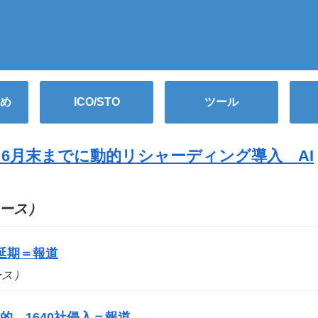
め
ICO/STO
ツール
、6月末までに動的リシャーディング導入 AI
ニュース）
延期＝報道
ュース）
 1640社侵入＝報道