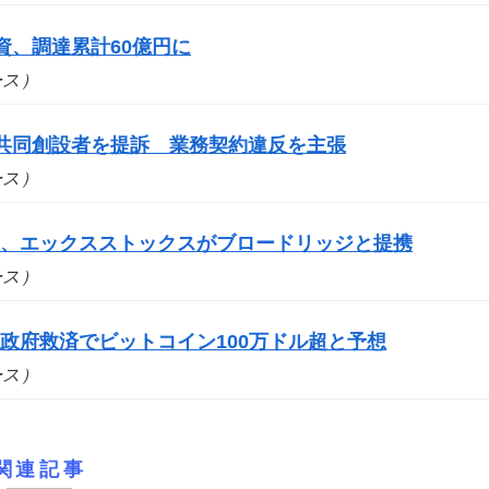
出資、調達累計60億円に
ュース）
yの共同創設者を提訴 業務契約違反を主張
ュース）
道、エックスストックスがブロードリッジと提携
ュース）
政府救済でビットコイン100万ドル超と予想
ュース）
関連記事