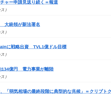
ーチャー申請見送り続く＝報道
ュース）
に 大統領が新法署名
ュース）
ainに戦略出資 TVL1億ドル目標
ュース）
134億円 電力事業が離陸
ュース）
P、「弱気相場の最終段階に典型的な兆候」＝クリプト