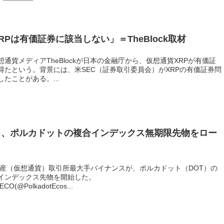
Pは有価証券に該当しない」＝TheBlock取材
通貨メディアTheBlockが日本の金融庁から、仮想通貨XRPが有価証
得たという。背景には、米SEC（証券取引委員会）がXRPの有価証券問
たことがある。...
ス、ポルカドットの複合インデックス無期限先物をロー
資産（仮想通貨）取引所最大手バイナンスが、ポルカドット（DOT）の
インデックス先物を開始した。
ECO(@PolkadotEcos...