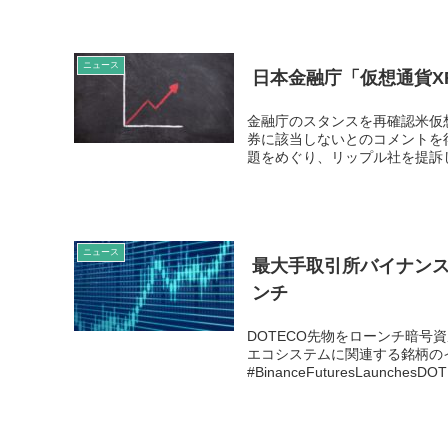
ニュース
日本金融庁「仮想通貨XR
金融庁のスタンスを再確認米仮想
券に該当しないとのコメントを
題をめぐり、リップル社を提訴し
ニュース
最大手取引所バイナン
ンチ
DOTECO先物をローンチ暗号
エコシステムに関連する銘柄の
#BinanceFuturesLaunchesDOT