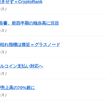
せず＝CryptoRank
ュース）
報告書、前四半期の独歩高に注目
ュース）
売り枯れ指標は接近＝グラスノード
ュース）
ブルコイン支払い対応へ
ュース）
売上高の70%超に
ュース）