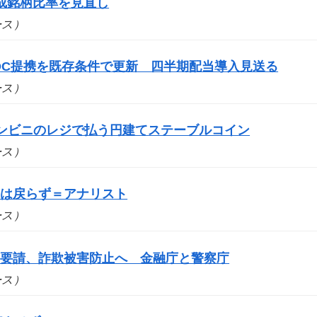
成銘柄比率を見直し
ュース）
DC提携を既存条件で更新 四半期配当導入見送る
ュース）
コンビニのレジで払う円建てステーブルコイン
ュース）
要は戻らず＝アナリスト
ュース）
を要請、詐欺被害防止へ 金融庁と警察庁
ュース）