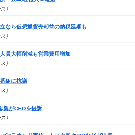
ュース）
成立なら仮想通貨売却益の納税延期も
ュース）
 人員大幅削減も営業費用増加
ュース）
場番組に抗議
ュース）
母親がCEOを提訴
ュース）