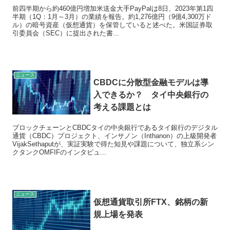
前四半期から約460億円増加米送金大手PayPalは8日、2023年第1四
半期（1Q：1月～3月）の業績を報告。約1,276億円（9億4,300万ド
ル）の暗号資産（仮想通貨）を保管していると述べた。米国証券取
引委員会（SEC）に提出された書...
ニュース
CBDCに分散型金融モデルは導
入できるか？ タイ中央銀行の
考える課題とは
ブロックチェーンとCBDCタイの中央銀行であるタイ銀行のデジタル
通貨（CBDC）プロジェクト、インサノン（Inthanon）の上級開発者
VijakSethaputが、実証実験で得た知見や課題について、独立系シン
クタンクOMFIFのインタビュ...
ニュース
仮想通貨取引所FTX、銘柄の新
規上場を発表