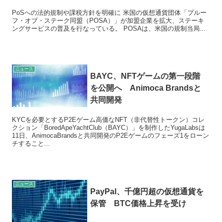
PoSへの法的規制や課税方針を明確に 米国の仮想通貨団体「プルー
フ・オブ・ステーク同盟（POSA）」が加盟企業を拡大、ステーキ
ングサービスの普及を行なっている。 POSAは、米国の規制当局...
ニュース
BAYC、NFTゲームの第一段階
を公開へ Animoca Brandsと
共同開発
KYCを必要とするP2Eゲーム高価なNFT（非代替性トークン）コレ
クション「BoredApeYachtClub（BAYC）」を制作したYugaLabsは
11日、AnimocaBrandsと共同開発のP2Eゲームのフェーズ1をローン
チすること...
ニュース
PayPal、千億円超の仮想通貨を
保管 BTC価格上昇を受け