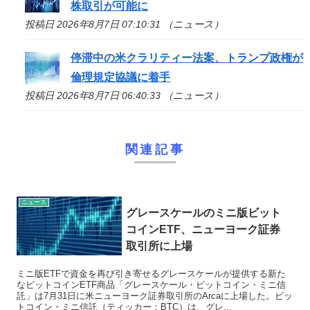
株取引が可能に
投稿日 2026年8月7日 07:10:31 （ニュース）
停滞中の米クラリティー法案、トランプ政権が
倫理規定協議に着手
投稿日 2026年8月7日 06:40:33 （ニュース）
関連記事
ニュース
グレースケールのミニ版ビット
コインETF、ニューヨーク証券
取引所に上場
ミニ版ETFで資金を再び引き寄せるグレースケールが提供する新た
なビットコインETF商品「グレースケール・ビットコイン・ミニ信
託」は7月31日に米ニューヨーク証券取引所のArcaに上場した。ビッ
トコイン・ミニ信託（ティッカー：BTC）は、グレ...