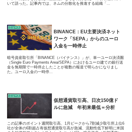
いて語った。記事内では、ネムの分散化を推進する組織「...
ニュース
BINANCE：EU主要決済ネット
ワーク「SEPA」からのユーロ
入金を一時停止
暗号資産取引所「BINANCE（バイナンス）」が、単一ユーロ決済圏
（Single Euro Payments Area/SEPA）におけるユーロ建ての銀行送
金を無期限で一時停止したことが複数の報道で明らかになりまし
た。ユーロ入金の一時停...
ニュース
仮想通貨取引高、日次150億ド
ルに急減 年初来最低＝分析
この記事のポイント週間取引高、1月ピークから7割減少取引所上位6
社が全体の6割超占有仮想通貨取引高が急減、流動性低下鮮明に米国