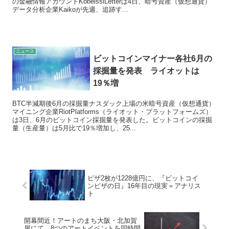
の金融情報アカウントKobeissiLetterは4日、暗号資産（仮想通貨）
データ分析企業Kaikoが先週、追跡す...
ニュース
ビットコインマイナー各社6月の
採掘量を発表 ライオットは
19％増
BTC半減期後6月の採掘量ナスダック上場の米暗号資産（仮想通貨）
マイニング企業RiotPlatforms（ライオット・プラットフォームズ）
は3日、6月のビットコイン採掘量を発表した。ビットコインの採掘
量（生産量）は5月比で19％増加し、25...
ピザ2枚が1228億円に、『ビットコイ
ンピザの日』16年目の現実＝アナリス
ト
開幕間近！アートのまち大阪・北加賀
屋にて、8つのアートイベントを同時開