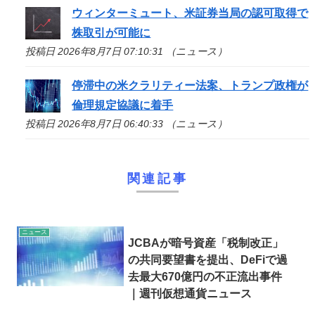
ウィンターミュート、米証券当局の認可取得で
株取引が可能に
投稿日 2026年8月7日 07:10:31 （ニュース）
停滞中の米クラリティー法案、トランプ政権が
倫理規定協議に着手
投稿日 2026年8月7日 06:40:33 （ニュース）
関連記事
ニュース
JCBAが暗号資産「税制改正」
の共同要望書を提出、DeFiで過
去最大670億円の不正流出事件
｜週刊仮想通貨ニュース