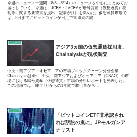
今週のニュース一週間（8/8～8/14）のニュースを中心にまとめてお
届けしていく。今週は、JCBA・JVCEAが暗号資産（仮想通貨）税
制等に関する要望書を提出、記事が注目を集めた。仮想通貨市場で
は、8日までにビットコインが日足で10連続の陽...
ニュース
アジア3ヵ国の仮想通貨採用度、
Chainalysisが現状調査
中央・南アジア・オセアニアの市場ブロックチェーン分析企業
Chainalysisは4日、中央・南アジアおよびオセアニア（CSAO）の市
場における暗号資産（仮想通貨）市場の分析レポートを発表した。
この地域では、昨年7月からの1年間で取引量が70...
ニュース
「ビットコインETF非承認され
れば訴訟の嵐に」JPモルガンア
ナリスト