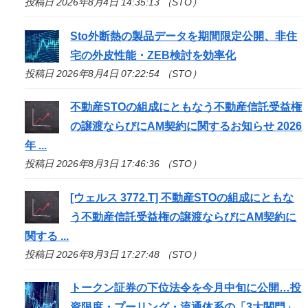
投稿日 2026年8月4日 14:35:13 （STO）
Sto
外断熱の製品データを期間限定公開、非住
宅の外皮性能・ZEB検討を効率化
投稿日 2026年8月4日 07:22:54 （STO）
不動産
STO
の組成にともなう不動産信託受益権
の譲渡ならびにAM契約に関するお知らせ 2026
年 ...
投稿日 2026年8月3日 17:46:36 （STO）
[ウェルス 3772.T] 不動産
STO
の組成にともな
う不動産信託受益権の譲渡ならびにAM契約に
関する ...
投稿日 2026年8月3日 17:27:48 （STO）
トークン証券の下位法令を今月中旬に公開…投
資限度・プーリング・流通体系の「3大関門」