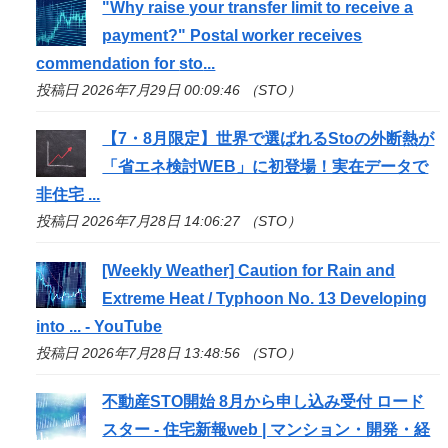
"Why raise your transfer limit to receive a
payment?" Postal worker receives
commendation for
sto
...
投稿日 2026年7月29日 00:09:46 （STO）
【7・8月限定】世界で選ばれる
Sto
の外断熱が
「省エネ検討WEB」に初登場！実在データで
非住宅 ...
投稿日 2026年7月28日 14:06:27 （STO）
[Weekly Weather] Caution for Rain and
Extreme Heat / Typhoon No. 13 Developing
into ... - YouTube
投稿日 2026年7月28日 13:48:56 （STO）
不動産
STO
開始 8月から申し込み受付 ロード
スター - 住宅新報web | マンション・開発・経