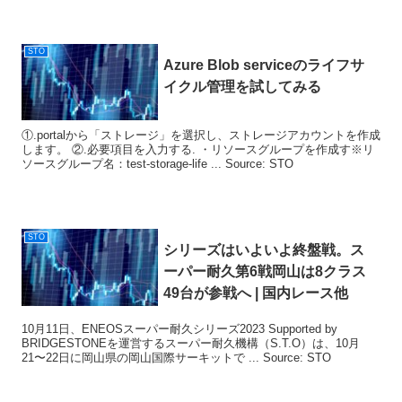
STO
Azure Blob serviceのライフサ
イクル管理を試してみる
①.portalから「ストレージ」を選択し、ストレージアカウントを作成
します。 ②.必要項目を入力する. ・リソースグループを作成す※リ
ソースグループ名：test-storage-life ... Source: STO
STO
シリーズはいよいよ終盤戦。ス
ーパー耐久第6戦岡山は8クラス
49台が参戦へ | 国内レース他
10月11日、ENEOSスーパー耐久シリーズ2023 Supported by
BRIDGESTONEを運営するスーパー耐久機構（S.T.O）は、10月
21〜22日に岡山県の岡山国際サーキットで ... Source: STO