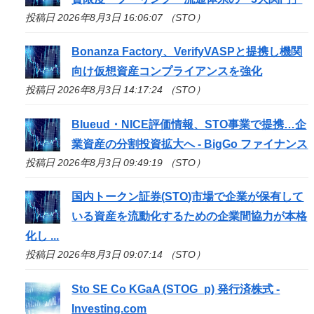
投稿日 2026年8月3日 16:06:07 （STO）
Bonanza Factory、VerifyVASPと提携し機関
向け仮想資産コンプライアンスを強化
投稿日 2026年8月3日 14:17:24 （STO）
Blueud・NICE評価情報、
STO
事業で提携…企
業資産の分割投資拡大へ - BigGo ファイナンス
投稿日 2026年8月3日 09:49:19 （STO）
国内トークン証券(
STO
)市場で企業が保有して
いる資産を流動化するための企業間協力が本格
化し ...
投稿日 2026年8月3日 09:07:14 （STO）
Sto
SE Co KGaA (STOG_p) 発行済株式 -
Investing.com