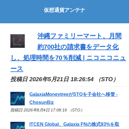
仮想通貨アンテナ
沖縄ファミリーマート、月間
約700社の請求書をデータ化
し、処理時間を70％削減 | ニコニコニュ
ース
投稿日 2026年5月21日 18:26:54 （STO）
GalaxiaMoneytreeが
STO
を子会社へ移管 -
ChosunBiz
投稿日 2026年8月4日 17:08:19 （STO）
ITCEN Global、Galaxia FNの株式93%を取