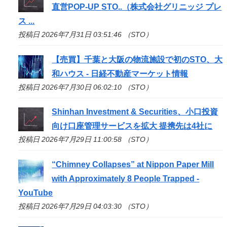
直営POP-UP
STO
..（株式会社グリニッジ プレ
ス ...
投稿日 2026年7月31日 03:51:46 （STO）
【売買】千葉と大阪の物流施設で初の
STO
、大
和ハウス - 日経不動産マーケット情報
投稿日 2026年7月30日 06:02:10 （STO）
Shinhan Investment & Securities、小口投資
向け口座管理サービスを拡大 提携先は4社に
投稿日 2026年7月29日 11:00:58 （STO）
“Chimney Collapses” at Nippon Paper Mill
with Approximately 8 People Trapped -
YouTube
投稿日 2026年7月29日 04:03:30 （STO）