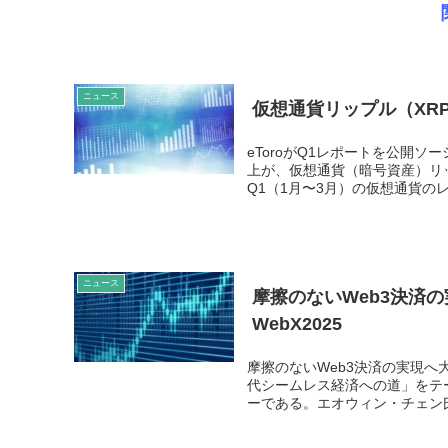
ニュース
仮想通貨リップル（XRP
eToroがQ1レポートを公開ソ
上が、仮想通貨（暗号資産）リッ
Q1（1月〜3月）の仮想通貨のレポ
ニュース
摩擦のないWeb3決済
WebX2025
摩擦のないWeb3決済の実現へ
代シームレス経済への道」をテ
ーである。エオウィン・チェン氏