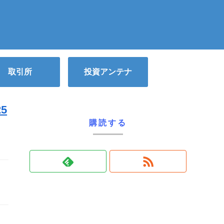
取引所
投資アンテナ
5
購読する