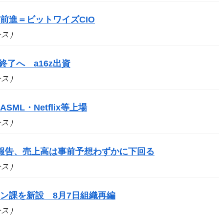
前進＝ビットワイズCIO
ュース）
事業終了へ a16z出資
ュース）
SML・Netflix等上場
ュース）
報告、売上高は事前予想わずかに下回る
ュース）
ン課を新設 8月7日組織再編
ュース）