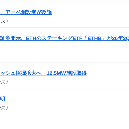
案、アーベ創設者が反論
ュース）
券開示、ETHのステーキングETF「ETHB」が26年2
シュ採掘拡大へ 12.5MW施設取得
ュース）
説明
ュース）