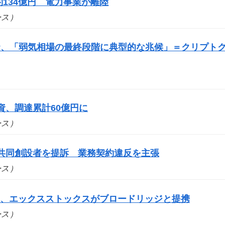
134億円 電力事業が離陸
ュース）
P、「弱気相場の最終段階に典型的な兆候」＝クリプト
出資、調達累計60億円に
ュース）
yの共同創設者を提訴 業務契約違反を主張
ュース）
道、エックスストックスがブロードリッジと提携
ュース）