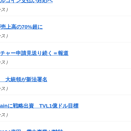
ブルコイン支払い対応へ
ュース）
売上高の70%超に
ュース）
ーチャー申請見送り続く＝報道
ュース）
に 大統領が新法署名
ュース）
ainに戦略出資 TVL1億ドル目標
ュース）