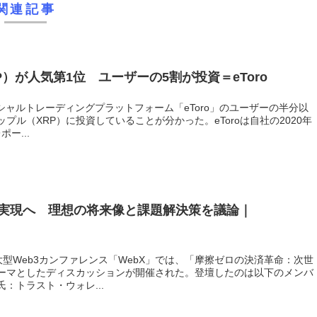
関連記事
）が人気第1位 ユーザーの5割が投資＝eToro
ーシャルトレーディングプラットフォーム「eToro」のユーザーの半分以
プル（XRP）に投資していることが分かった。eToroは自社の2020年
ー...
の実現へ 理想の将来像と課題解決策を議論｜
大型Web3カンファレンス「WebX」では、「摩擦ゼロの決済革命：次世
ーマとしたディスカッションが開催された。登壇したのは以下のメンバ
：トラスト・ウォレ...