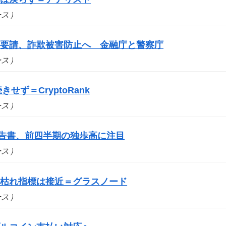
ュース）
を要請、詐欺被害防止へ 金融庁と警察庁
ュース）
せず＝CryptoRank
ュース）
報告書、前四半期の独歩高に注目
ュース）
売り枯れ指標は接近＝グラスノード
ュース）