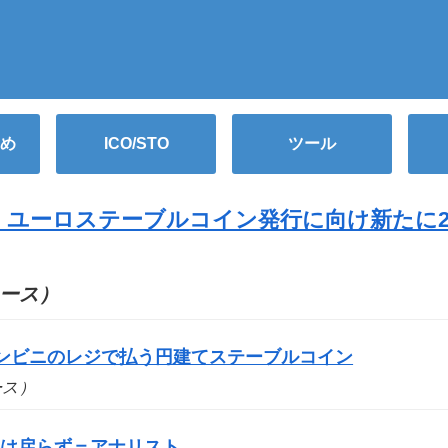
め
ICO/STO
ツール
s」、ユーロステーブルコイン発行に向け新たに2
ニュース）
コンビニのレジで払う円建てステーブルコイン
ュース）
要は戻らず＝アナリスト