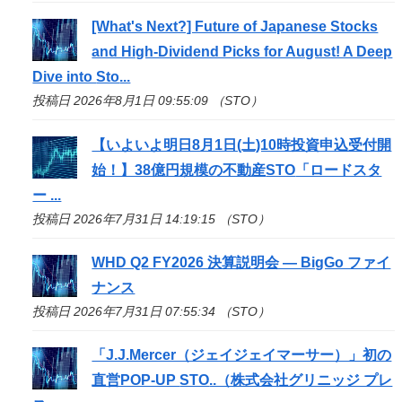
[What's Next?] Future of Japanese Stocks
and High-Dividend Picks for August! A Deep
Dive into
Sto
...
投稿日 2026年8月1日 09:55:09 （STO）
【いよいよ明日8月1日(土)10時投資申込受付開
始！】38億円規模の不動産
STO
「ロードスタ
ー ...
投稿日 2026年7月31日 14:19:15 （STO）
WHD Q2 FY2026 決算説明会 — BigGo ファイ
ナンス
投稿日 2026年7月31日 07:55:34 （STO）
「J.J.Mercer（ジェイジェイマーサー）」初の
直営POP-UP
STO
..（株式会社グリニッジ プレ