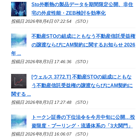
Sto
外断熱の製品データを期間限定公開、非住
宅の外皮性能・ZEB検討を効率化
投稿日 2026年8月4日 07:22:54 （STO）
不動産
STO
の組成にともなう不動産信託受益権
の譲渡ならびにAM契約に関するお知らせ 2026
年 ...
投稿日 2026年8月3日 17:46:36 （STO）
[ウェルス 3772.T] 不動産
STO
の組成にともな
う不動産信託受益権の譲渡ならびにAM契約に
関する ...
投稿日 2026年8月3日 17:27:48 （STO）
トークン証券の下位法令を今月中旬に公開…投
資限度・プーリング・流通体系の「3大関門」
投稿日 2026年8月3日 16:06:07 （STO）