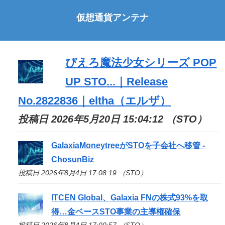
仮想通貨アンテナ
ぴえろ魔法少女シリーズ POP
UP
STO
...｜Release
No.2822836｜eltha（エルザ）
投稿日 2026年5月20日 15:04:12 （STO）
GalaxiaMoneytreeが
STO
を子会社へ移管 -
ChosunBiz
投稿日 2026年8月4日 17:08:19 （STO）
ITCEN Global、Galaxia FNの株式93%を取
得…金ベース
STO
事業の主導権確保
投稿日 2026年8月4日 17:00:57 （STO）