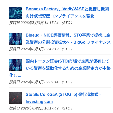
Bonanza Factory、VerifyVASPと提携し機関
向け仮想資産コンプライアンスを強化
投稿日 2026年8月3日 14:17:24 （STO）
Blueud・NICE評価情報、
STO
事業で提携…企
業資産の分割投資拡大へ - BigGo ファイナンス
投稿日 2026年8月3日 09:49:19 （STO）
国内トークン証券(
STO
)市場で企業が保有して
いる資産を流動化するための企業間協力が本格
化し ...
投稿日 2026年8月3日 09:07:14 （STO）
Sto
SE Co KGaA (STOG_p) 発行済株式 -
Investing.com
投稿日 2026年8月2日 10:17:49 （STO）