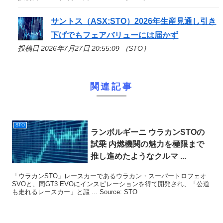
サントス（ASX:
STO
）2026年生産見通し引き
下げでもフェアバリューには届かず
投稿日 2026年7月27日 20:55:09 （STO）
関連記事
STO
ランボルギーニ ウラカン
STO
の
試乗 内燃機関の魅力を極限まで
推し進めたようなクルマ ...
「ウラカンSTO」レースカーであるウラカン・スーパートロフェオ
SVOと、同GT3 EVOにインスピレーションを得て開発され、「公道
も走れるレースカー」と謳 ... Source: STO