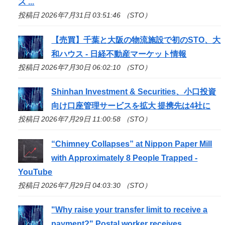
ス ...
投稿日 2026年7月31日 03:51:46 （STO）
【売買】千葉と大阪の物流施設で初の
STO
、大
和ハウス - 日経不動産マーケット情報
投稿日 2026年7月30日 06:02:10 （STO）
Shinhan Investment & Securities、小口投資
向け口座管理サービスを拡大 提携先は4社に
投稿日 2026年7月29日 11:00:58 （STO）
“Chimney Collapses” at Nippon Paper Mill
with Approximately 8 People Trapped -
YouTube
投稿日 2026年7月29日 04:03:30 （STO）
"Why raise your transfer limit to receive a
payment?" Postal worker receives