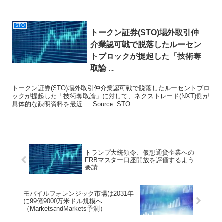
STO
トークン証券(
STO
)場外取引仲
介業認可戦で脱落したルーセン
トブロックが提起した「技術奪
取論 ...
トークン証券(STO)場外取引仲介業認可戦で脱落したルーセントブロ
ックが提起した「技術奪取論」に対して、ネクストレード(NXT)側が
具体的な疎明資料を最近 ... Source: STO
トランプ大統領令、仮想通貨企業への
FRBマスター口座開放を評価するよう
要請
モバイルフォレンジック市場は2031年
に99億9000万米ドル規模へ
（MarketsandMarkets予測）