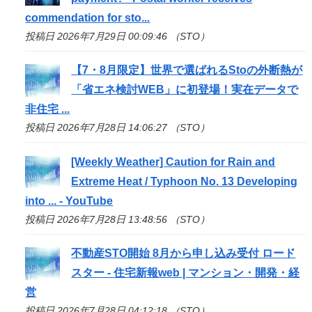
commendation for
sto
...
投稿日 2026年7月29日 00:09:46 （STO）
【7・8月限定】世界で選ばれる
Sto
の外断熱が
「省エネ検討WEB」に初登場！実在データで
非住宅 ...
投稿日 2026年7月28日 14:06:27 （STO）
[Weekly Weather] Caution for Rain and
Extreme Heat / Typhoon No. 13 Developing
into ... - YouTube
投稿日 2026年7月28日 13:48:56 （STO）
不動産
STO
開始 8月から申し込み受付 ロード
スター - 住宅新報web | マンション・開発・経
営
投稿日 2026年7月28日 04:12:18 （STO）