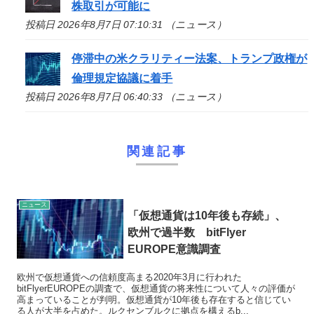
株取引が可能に
投稿日 2026年8月7日 07:10:31 （ニュース）
停滞中の米クラリティー法案、トランプ政権が
倫理規定協議に着手
投稿日 2026年8月7日 06:40:33 （ニュース）
関連記事
ニュース
「仮想通貨は10年後も存続」、
欧州で過半数 bitFlyer
EUROPE意識調査
欧州で仮想通貨への信頼度高まる2020年3月に行われた
bitFlyerEUROPEの調査で、仮想通貨の将来性について人々の評価が
高まっていることが判明。仮想通貨が10年後も存在すると信じてい
る人が大半を占めた。ルクセンブルクに拠点を構えるb...