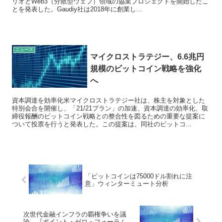
リオとWeb3（分散型ウェブ）領域の協業プロジェクトを開始したこ
とを発表した。Gaudiy社は2018年に創業し...
ニュース
マイクロストラテジー、6.6兆円
規模のビットコイン戦略を強化
へ
資本調達を効率化米マイクロストラテジー社は、株主を対象とした
特別会合を開催し、「21/21プラン」の加速、資本調達の効率化、取
締役報酬のビットコイン戦略との整合性を図るための重要な提案に
ついて投票を行うと発表した。この提案は、同社のビットコ...
「ビットコインは75000ドル割れに注
意」ウィンターミュート分析
次世代金融インフラの覇権争いを議
論、『ポイント・ゼロ・フォーラム