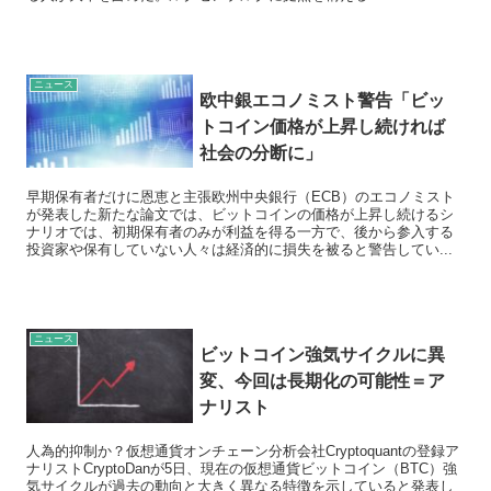
ニュース
欧中銀エコノミスト警告「ビッ
トコイン価格が上昇し続ければ
社会の分断に」
早期保有者だけに恩恵と主張欧州中央銀行（ECB）のエコノミスト
が発表した新たな論文では、ビットコインの価格が上昇し続けるシ
ナリオでは、初期保有者のみが利益を得る一方で、後から参入する
投資家や保有していない人々は経済的に損失を被ると警告してい...
ニュース
ビットコイン強気サイクルに異
変、今回は長期化の可能性＝ア
ナリスト
人為的抑制か？仮想通貨オンチェーン分析会社Cryptoquantの登録ア
ナリストCryptoDanが5日、現在の仮想通貨ビットコイン（BTC）強
気サイクルが過去の動向と大きく異なる特徴を示していると発表し