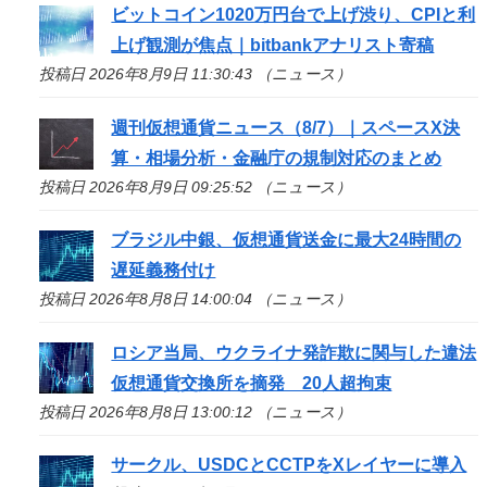
ビットコイン1020万円台で上げ渋り、CPIと利
上げ観測が焦点｜bitbankアナリスト寄稿
投稿日 2026年8月9日 11:30:43 （ニュース）
週刊仮想通貨ニュース（8/7）｜スペースX決
算・相場分析・金融庁の規制対応のまとめ
投稿日 2026年8月9日 09:25:52 （ニュース）
ブラジル中銀、仮想通貨送金に最大24時間の
遅延義務付け
投稿日 2026年8月8日 14:00:04 （ニュース）
ロシア当局、ウクライナ発詐欺に関与した違法
仮想通貨交換所を摘発 20人超拘束
投稿日 2026年8月8日 13:00:12 （ニュース）
サークル、USDCとCCTPをXレイヤーに導入