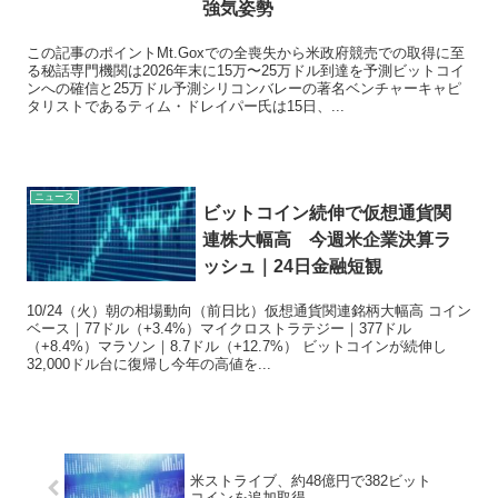
強気姿勢
この記事のポイントMt.Goxでの全喪失から米政府競売での取得に至
る秘話専門機関は2026年末に15万〜25万ドル到達を予測ビットコイ
ンへの確信と25万ドル予測シリコンバレーの著名ベンチャーキャピ
タリストであるティム・ドレイパー氏は15日、...
ニュース
ビットコイン続伸で仮想通貨関
連株大幅高 今週米企業決算ラ
ッシュ｜24日金融短観
10/24（火）朝の相場動向（前日比）仮想通貨関連銘柄大幅高 コイン
ベース｜77ドル（+3.4%）マイクロストラテジー｜377ドル
（+8.4%）マラソン｜8.7ドル（+12.7%） ビットコインが続伸し
32,000ドル台に復帰し今年の高値を...
米ストライブ、約48億円で382ビット
コインを追加取得