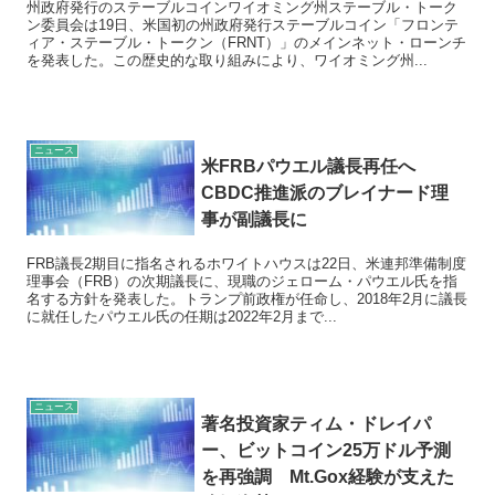
州政府発行のステーブルコインワイオミング州ステーブル・トーク
ン委員会は19日、米国初の州政府発行ステーブルコイン「フロンテ
ィア・ステーブル・トークン（FRNT）」のメインネット・ローンチ
を発表した。この歴史的な取り組みにより、ワイオミング州...
ニュース
米FRBパウエル議長再任へ
CBDC推進派のブレイナード理
事が副議長に
FRB議長2期目に指名されるホワイトハウスは22日、米連邦準備制度
理事会（FRB）の次期議長に、現職のジェローム・パウエル氏を指
名する方針を発表した。トランプ前政権が任命し、2018年2月に議長
に就任したパウエル氏の任期は2022年2月まで...
ニュース
著名投資家ティム・ドレイパ
ー、ビットコイン25万ドル予測
を再強調 Mt.Gox経験が支えた