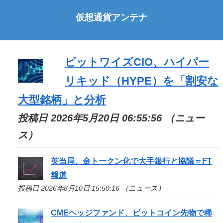
仮想通貨アンテナ
ビットワイズCIO、ハイパー
リキッド（HYPE）を「割安な
大型銘柄」と分析
投稿日 2026年5月20日 06:55:56 （ニュー
ス）
英当局、金トークン化で大手銀行と協議＝FT
報道
投稿日 2026年8月10日 15:50:16 （ニュース）
CMEヘッジファンド、ビットコイン先物で稀