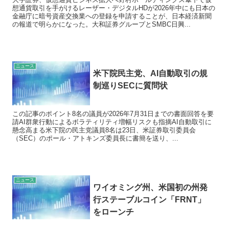
想通貨取引を手がけるレーザー・デジタルHDが2026年中にも日本の
金融庁に暗号資産交換業への登録を申請することが、日本経済新聞
の報道で明らかになった。大和証券グループとSMBC日興...
ニュース
米下院民主党、AI自動取引の規
制巡りSECに質問状
この記事のポイント8名の議員が2026年7月31日までの書面回答を要
請AI群衆行動によるボラティリティ増幅リスクも指摘AI自動取引に
懸念高まる米下院の民主党議員8名は23日、米証券取引委員会
（SEC）のポール・アトキンズ委員長に書簡を送り、...
ニュース
ワイオミング州、米国初の州発
行ステーブルコイン「FRNT」
をローンチ