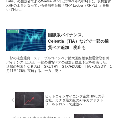
Labs」の創設者であるWietse Wind氏は2021年2月26日に、仮想通貨
XRPの土台となっている分散型台帳「XRP Ledger（XRPL）」を用
いてNon...
ニュース
国際版バイナンス、
Celestia（TIA）などで一部の通
貨ペア追加 廃止も
一部の法定通貨・ステーブルコインペア拡大国際版仮想通貨取引所
バイナンスは10日、一部の通貨ペアの追加と廃止予定を発表した。
追加の対象となるのは、SKL/TRY、STX/FDUSD、TIA/FDUSDで、1
月11日17時に実施する。一方、廃止...
ビットコインマイニング企業HIVEの子
会社、カナダ最大級のAIギガファクト
リーをトロントで建設へ