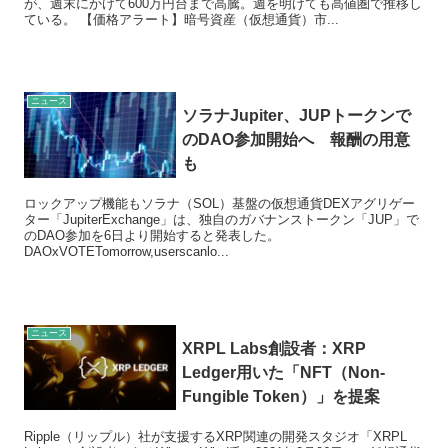
が、週末にかけて600万円台まで高騰。週を明けても高値圏で推移し
ている。 【価格アラート】暗号資産（仮想通貨）市...
ニュース
ソラナJupiter、JUPトークンで
のDAO参加開始へ 報酬の用意
も
ロックアップ機能もソラナ（SOL）基盤の仮想通貨DEXアグリゲー
ター「JupiterExchange」は、独自のガバナンストークン「JUP」で
のDAO参加を6日より開始すると発表した。
DAOxVOTETomorrow,userscanlo...
ニュース
XRPL Labs創設者：XRP
Ledger用いた「NFT（Non-
Fungible Token）」を提案
Ripple（リップル）社が支援するXRP関連の開発スタジオ「XRPL