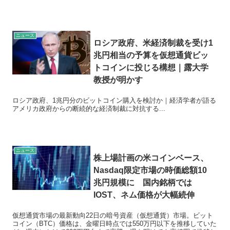
ニュース
ロシア政府、米経済制裁を受け1
兆円相当の予算を仮想通貨ビッ
トコインに投じる構想｜露大学
教授が明かす
ロシア政府、1兆円分のビットコイン購入を検討か｜経済学者が語る
アメリカ政府からの断続的な経済制裁に対抗する...
ニュース
株上場計画の米コインベース、
Nasdaq限定市場の時価総額10
兆円規模に 国内銘柄では
IOST、ネム価格が大幅続伸
仮想通貨市場の最新動向22日の暗号資産（仮想通貨）市場。ビット
コイン（BTC）価格は、金曜日時点では550万円以下を推移していた