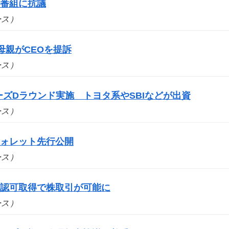
場番組に抗議
ュース）
母親がCEOを提訴
ュース）
シリーズDラウンド実施 トヨタ系やSBIなどが出資
ュース）
ウォレット先行公開
ュース）
の認可取得で株取引が可能に
ュース）