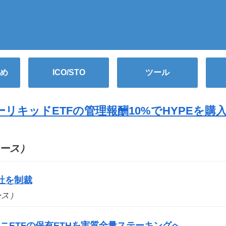
め
ICO/STO
ツール
リキッドETFの管理報酬10%でHYPEを購
ニュース）
社を制裁
ュース）
ニETFの保有ETHを実質全量ステーキングへ