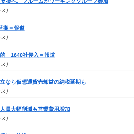
スを支援へ、プルームがワーキンググループ参加
ュース）
延期＝報道
ュース）
 1640社侵入＝報道
ュース）
成立なら仮想通貨売却益の納税延期も
ュース）
 人員大幅削減も営業費用増加
ュース）