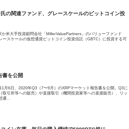
ー氏の関連ファンド、グレースケールのビットコイン投
大手投資顧問会社「MillerValuePartners」のバリューファンド
Trust」がグレースケールの仮想通貨ビットコイン投資信託（GBTC）に投資する可
告書を公開
は11月6日、2020年Q3（7〜9月）のXRPマーケット報告書を公開。Q3に
ル（取引所等への販売）や直接取引（機関投資家等への直接販売）、リッ
...