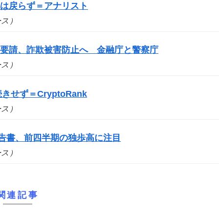
要は戻らず＝アナリスト
ュース）
を要請、詐欺被害防止へ 金融庁と警察庁
ュース）
せず＝CryptoRank
ュース）
報告書、前四半期の独歩高に注目
ュース）
関連記事