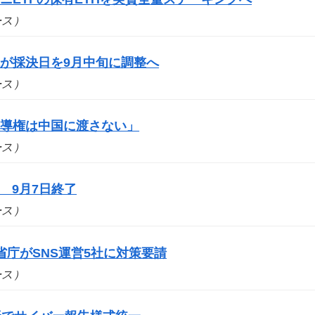
ュース）
が採決日を9月中旬に調整へ
ュース）
主導権は中国に渡さない」
ュース）
 9月7日終了
ュース）
庁がSNS運営5社に対策要請
ュース）