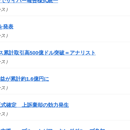
野でサイバー報告様式統一
ュース）
を発表
ュース）
ス累計取引高500億ドル突破＝アナリスト
ュース）
が累計約1.6億円に
ュース）
を正式確定 上訴棄却の効力発生
ュース）