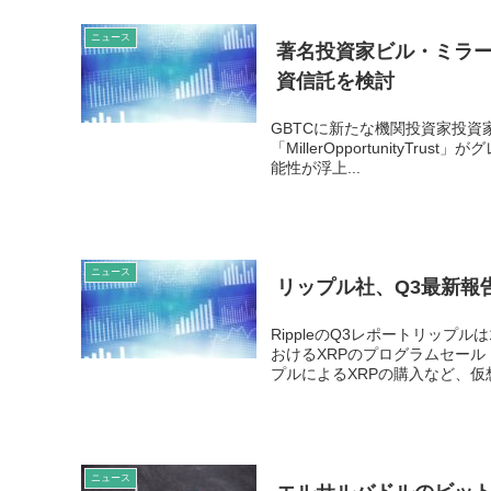
ニュース
著名投資家ビル・ミラ
資信託を検討
GBTCに新たな機関投資家投資家か米
「MillerOpportunity
能性が浮上...
ニュース
リップル社、Q3最新報
RippleのQ3レポートリップル
おけるXRPのプログラムセー
プルによるXRPの購入など、仮想通
ニュース