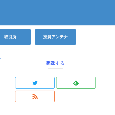
取引所
投資アンテナ
入
購読する