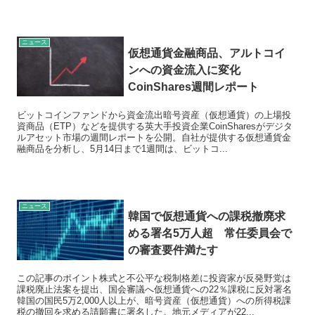
ニュース
仮想通貨金融商品、アルトコイ
ンへの資金流入に変化
CoinShares週間レポート
ビットコインファンドから資金流出暗号資産（仮想通貨）の上場投
資商品（ETP）などを提供する英大手投資企業CoinSharesがデジタ
ルアセット市場の週間レポートを公開。自社が提供する仮想通貨金
融商品を分析し、5月14日まで1週間は、ビットコ...
ニュース
韓国で仮想通貨への課税撤廃求
める署名5万人超 常任委員会で
の審査要件満たす
この記事のポイント株式と不公平な税制格差に投資家が反発野党は
課税廃止法案を提出、国会審議へ仮想通貨への22％課税に反対署名
韓国の国民5万2,000人以上が、暗号資産（仮想通貨）への所得税課
税の撤回を求める請願書に署名した。地元メディアが22...