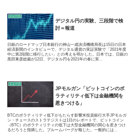
ニュース
デジタル円の実験、三段階で検
討＝報道
日銀のロードマップ日本銀行の神山一成決済機構局長は15日の日本
経済新聞のインタビューで、デジタル通貨の実証実験で「2021年度
中に第2段階に移行したい」との考えを明かした。日本では、日銀の
黒田東彦総裁が12日、デジタル円を2021年の春に実...
ニュース
JPモルガン「ビットコインのボ
ラティリティ低下は金融機関を
惹きつける」
BTCのボラティリティ低下がもたらす影響米投資銀行大手JPモルガ
ン・チェースのストラテジストは1日のレポートで、ビットコイン
（BTC）のボラティリティの低下は大型金融機関の関心を惹きつけ
るだろうと指摘した。ブルームバーグが報じた。一般的には...