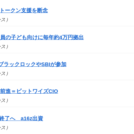
bs、トークン支援を断念
ュース）
員の子ども向けに毎年約4万円拠出
ュース）
ブラックロックやSBIが参加
ュース）
前進＝ビットワイズCIO
ュース）
事業終了へ a16z出資
ュース）