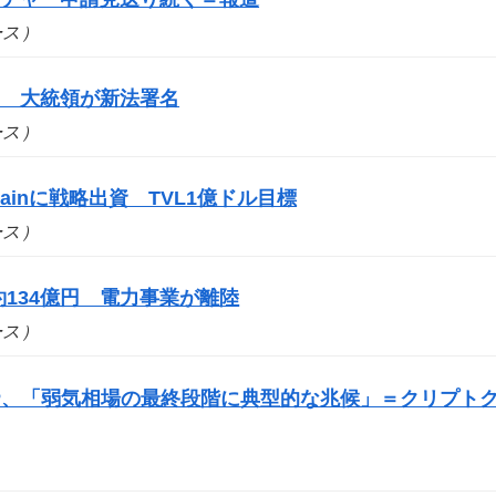
ュース）
に 大統領が新法署名
ュース）
ainに戦略出資 TVL1億ドル目標
ュース）
134億円 電力事業が離陸
ュース）
P、「弱気相場の最終段階に典型的な兆候」＝クリプト