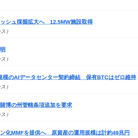
シュ採掘拡大へ 12.5MW施設取得
ュース）
説明
ュース）
円規模のAIデータセンター契約締結 保有BTCはゼロ維持
ュース）
ツ賭博の州管轄条項追加を要求
ュース）
ン化MMFを提供へ 原資産の運用規模は計約49兆円