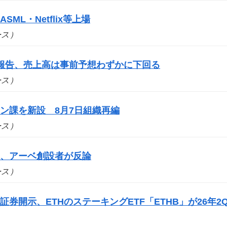
SML・Netflix等上場
ュース）
報告、売上高は事前予想わずかに下回る
ュース）
ン課を新設 8月7日組織再編
ュース）
案、アーベ創設者が反論
ュース）
券開示、ETHのステーキングETF「ETHB」が26年2