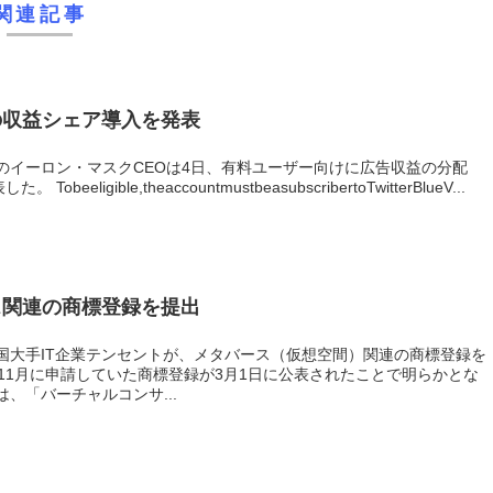
関連記事
の収益シェア導入を発表
のイーロン・マスクCEOは4日、有料ユーザー向けに広告収益の分配
eligible,theaccountmustbeasubscribertoTwitterBlueV...
ス関連の商標登録を提出
国大手IT企業テンセントが、メタバース（仮想空間）関連の商標登録を
11月に申請していた商標登録が3月1日に公表されたことで明らかとな
、「バーチャルコンサ...