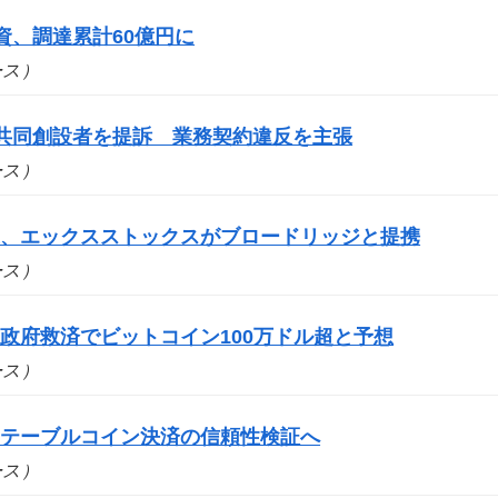
出資、調達累計60億円に
ュース）
yの共同創設者を提訴 業務契約違反を主張
ュース）
道、エックスストックスがブロードリッジと提携
ュース）
政府救済でビットコイン100万ドル超と予想
ュース）
ステーブルコイン決済の信頼性検証へ
ュース）