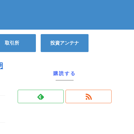
取引所
投資アンテナ
明
購読する