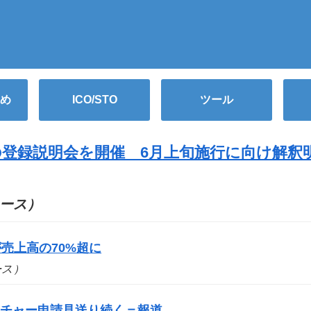
め
ICO/STO
ツール
登録説明会を開催 6月上旬施行に向け解釈
ニュース）
売上高の70%超に
ュース）
ーチャー申請見送り続く＝報道