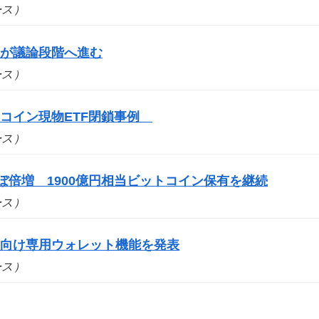
ュース）
案が議論段階へ進む
ュース）
コイン現物ETF閉鎖事例
ュース）
ぼ倍増 1900億円相当ビットコイン保有を継続
ュース）
ト向け専用ウォレット機能を発表
ュース）